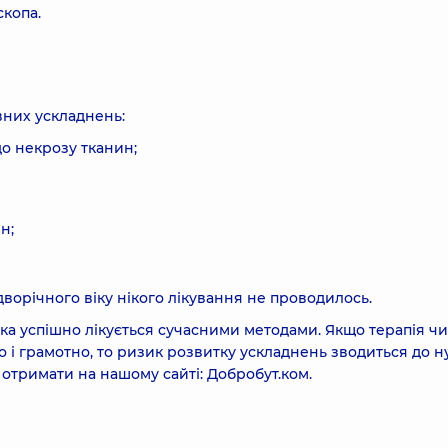
скопа.
вних ускладнень:
о некрозу тканин;
н;
ворічного віку нікого лікування не проводилось.
яка успішно лікується сучасними методами. Якщо терапія чи
 і грамотно, то ризик розвитку ускладнень зводиться до н
отримати на нашому сайті: Добробут.ком.