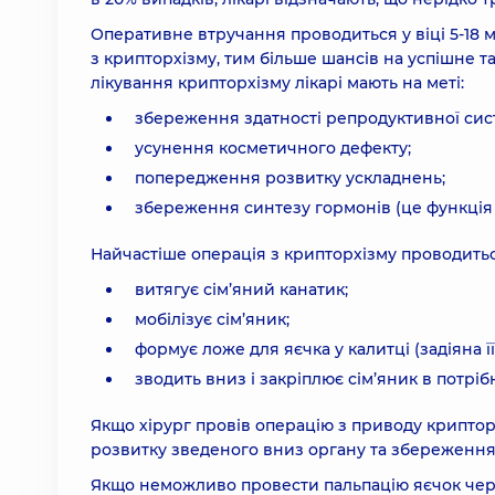
Оперативне втручання проводиться у віці 5-18 
з крипторхізму, тим більше шансів на успішне 
лікування крипторхізму лікарі мають на меті:
збереження здатності репродуктивної сис
усунення косметичного дефекту;
попередження розвитку ускладнень;
збереження синтезу гормонів (це функція с
Найчастіше операція з крипторхізму проводитьс
витягує сім’яний канатик;
мобілізує сім’яник;
формує ложе для яєчка у калитці (задіяна ї
зводить вниз і закріплює сім’яник в потрібн
Якщо хірург провів операцію з приводу криптор
розвитку зведеного вниз органу та збереження 
Якщо неможливо провести пальпацію яєчок чер