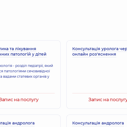
Скрипчинська-Кр
Лікар загальної практ
тика та лікування
Консультація уролога че
Пузько Аліна Ана
чних патологій у дітей
онлайн роз'яснення
Уролог дитячий; Ліка
ологія - розділ педіатрії, який
ся патологіями сечовивідної
а вадами статевих органів у
оентеролог; Дієтолог; Терапевт,
Запис на послугу
Запис на послуг
тація андролога
Консультація андролога