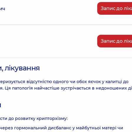
Запис до лік
ич
Запис до лік
, лікування
еризується відсутністю одного чи обох яєчок у калитці до
я. Ця патологія найчастіше зустрічається в недоношених ді
й
сти до розвитку крипторхізму:
 через гормональний дисбаланс у майбутньої матері чи