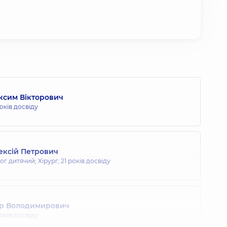
ксим Вікторович
оків досвіду
ксій Петрович
ог дитячий; Хірург,
21 років досвіду
ор Володимирович
оків досвіду