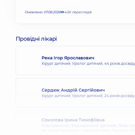
Оновлено: 07.08.2026
4.5К переглядів
Провідні лікарі
Река Ігор Ярославович
Хірург дитячий; Уролог дитячий,
44 років досвід
Сердюк Андрій Сергійович
Хірург дитячий; Уролог дитячий,
24 років досвіду
Соколова Ірина Тимофіївна
Ендокринолог; Ендокринолог дитячий; Лікар з ул
загальної практики - сімейний лікар; Терапевт,
30