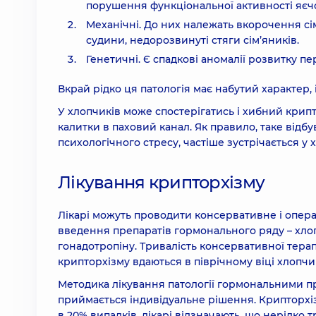
порушення функціональної активності яєчо
Механічні. До них належать вкорочення сі
судини, недорозвинуті стяги сім’яників.
Генетичні. Є спадкові аномалії розвитку п
Вкрай рідко ця патологія має набутий характер, 
У хлопчиків може спостерігатись і хибний крипт
калитки в паховий канал. Як правило, таке від
психологічного стресу, частіше зустрічається у х
Лікування крипторхізму
Лікарі можуть проводити консервативне і операт
введення препаратів гормонального ряду – хлопч
гонадотропіну. Тривалість консервативної терап
крипторхізму вдаються в піврічному віці хлопчи
Методика лікування патології гормональними п
приймається індивідуальне рішення. Крипторхіз
в 20% випадків, лікарі відзначають, що нерідко