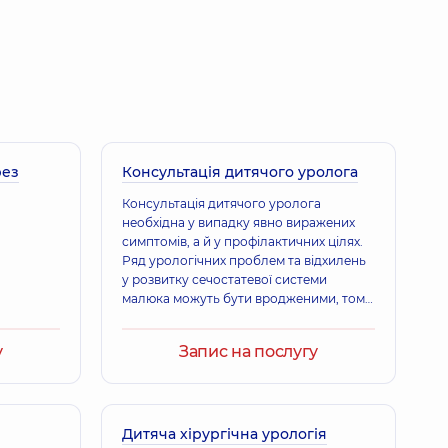
икуненко Неоніла Вадимівна
ики - сімейний лікар; Педіатр; Терапевт,
13 років досвіду
рез
толіївна
Консультація дитячого уролога
р з ультразвукової діагностики,
5 років досвіду
Консультація дитячого уролога
необхідна у випадку явно виражених
симптомів, а й у профілактичних цілях.
Ряд урологічних проблем та відхилень
у розвитку сечостатевої системи
малюка можуть бути вродженими, тому
профілактичні консультації у
спеціаліста проводять у перші місяці
у
Запис на послугу
життя дитини. Більшість вроджених
аномалій та вад розвитку сечостатевої
системи успішно коригується саме у
дитячому віці.
Дитяча хірургічна урологія