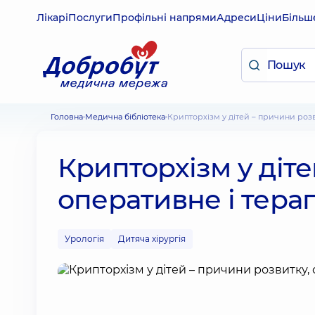
Лікарі
Послуги
Профільні напрями
Адреси
Ціни
Більш
Головна
Медична бібліотека
Крипторхізм у дітей – причини роз
Крипторхізм у діте
оперативне і тера
Урологія
Дитяча хірургія