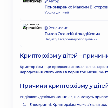
Автор
Пономаренко Максим Вікторов
Уролог дитячий
Рецензент
Риков Олексій Аркадійович
Педіатр; Гастроентеролог дитячий
Крипторхізм у дітей – причини
Крипторхізм – це вроджена аномалія, яка характ
народження хлопчиків і в перші три місяці житт
Причини крипторхізму у діте
Виділяють декілька чинників, що можуть призве
Ендокринні. Крипторхізм може з’являтись