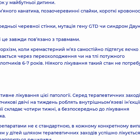
к у майбутньої дитини.
м’яного канатика, позаочеревинні спайки, короткі кровонос
ередньої черевної стінки, мутація гену GTD чи синдром Даун
і це завжди пов’язано з травмами.
орхізм, коли кремастерний м’яз самостійно підтягує яєчко 
бувається через переохолодження чи на тлі потужного
лопчиків 6-7 років. Ніякого лікування такий стан не потребу
ивне лікування цієї патології. Серед терапевтичних заході
икові двічі на тиждень роблять внутрішньом’язеві ін’єкці
ії складає чотири тижні, а безпосередньо до лікування
ка.
репаратами не є стандартною, в кожному конкретному вип
м у дітей шляхом терапевтичних заходів успішно лікуєтьс
 трапляються рецидиви.