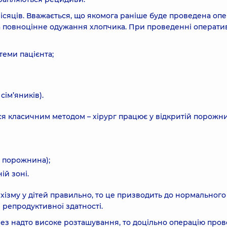
місяців. Вважається, що якомога раніше буде проведена оп
та повноцінне одужання хлопчика. При проведенні операти
теми пацієнта;
ім’яників).
я класичним методом – хірург працює у відкритій порожни
ї порожнина);
ій зоні.
хізму у дітей правильно, то це призводить до нормального
репродуктивної здатності.
ез надто високе розташування, то доцільно операцію про