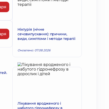
аря
Ніктурія (нічне
аря
сечовипускання): причини,
види, симптоми і методи терапії
Оновлено: 07.08.2026
тей.
Лікування вродженого і
набутого гідронефрозу в