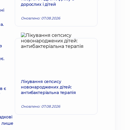
дорослих і дітей
ні
Оновлено: 07.08.2026
а.
з
є.
Лікування сепсису
новонароджених дітей:
в є
антибактеріальна терапія
ї
Оновлено: 07.08.2026
адкові
я лише