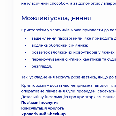
не класичним способом, а за допомогою лапаро
Можливі ускладнення
Крипторхізм у хлопчиків може призвести до пе
защемлення пахової кили, яке приводить д
водянка оболонки сім’яника;
розвиток злоякісних новоутворів у яєчках;
перекручування сім’яних канатиків та суди
безпліддя.
Такі ускладнення можуть розвиватись, якщо до д
Крипторхізм – достатньо неприємна патологія, 
оперативне лікування були проведені своєчасно
Детальнішу інформацію про крипторхізм можна 
Пов'язані послуги:
Консультація уролога
Урологічний Check-up