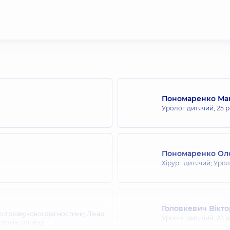
Пономаренко Ма
у
Уролог дитячий,
25 р
Пономаренко Оле
Хірург дитячий; Урол
Головкевич Вікт
ьтразвукової діагностики; Лікар
Уролог дитячий,
23 р
 років досвіду