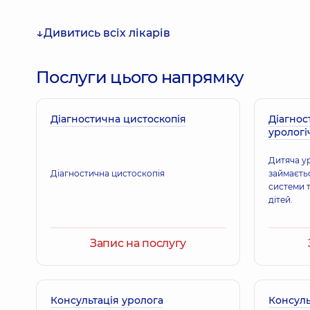
Дивитись всіх лікарів
Будзінська Людмила Юріївна
Хірург дитячий,
19 років досвіду
Послуги цього напрямку
Діагностична цистоскопія
Стахов Володимир Володимирович
Діагнос
урологі
Хірург дитячий; Уролог дитячий,
18 років досвіду
Дитяча ур
Діагностична цистоскопія
займаєть
Клевець Катерина Павлівна
системи т
дітей.
Лікар загальної практики - сімейний лікар; Гастр
12 років досвіду
Запис на послугу
Консультація уролога
Консуль