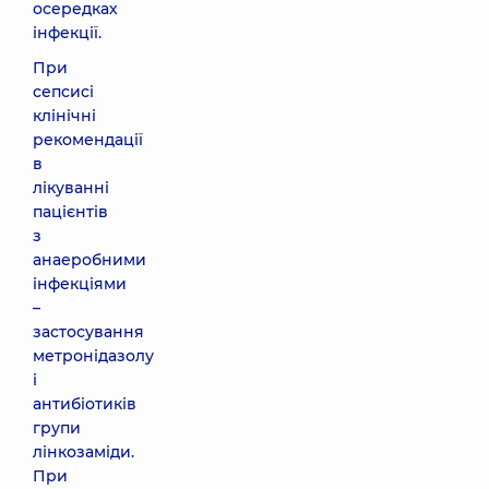
осередках
інфекції.
При
сепсисі
клінічні
рекомендації
в
лікуванні
пацієнтів
з
анаеробними
інфекціями
–
застосування
метронідазолу
і
антибіотиків
групи
лінкозаміди.
При