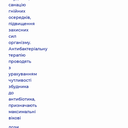
санацію
гнійних
осередків,
підвищення
захисних
сил
організму.
Антибактеріальну
терапію
проводять
з
урахуванням
чутливості
збудника
до
антибіотика,
призначають
максимальні
вікові
дози