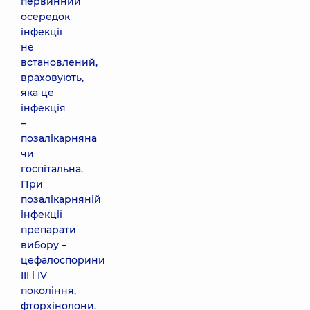
первинний
осередок
інфекції
не
встановлений,
враховують,
яка це
інфекція
–
позалікарняна
чи
госпітальна.
При
позалікарняній
інфекції
препарати
вибору –
цефалоспорини
III і IV
покоління,
фторхінолони.