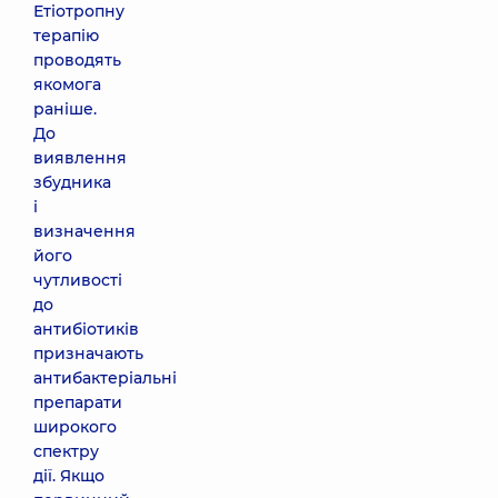
Етіотропну
терапію
проводять
якомога
раніше.
До
виявлення
збудника
і
визначення
його
чутливості
до
антибіотиків
призначають
антибактеріальні
препарати
широкого
спектру
дії. Якщо