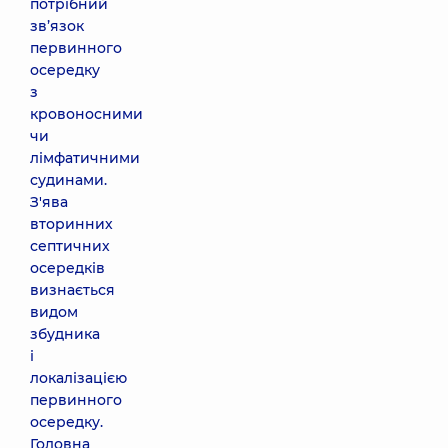
потрібний
зв’язок
первинного
осередку
з
кровоносними
чи
лімфатичними
судинами.
З'ява
вторинних
септичних
осередків
визнається
видом
збудника
і
локалізацією
первинного
осередку.
Головна