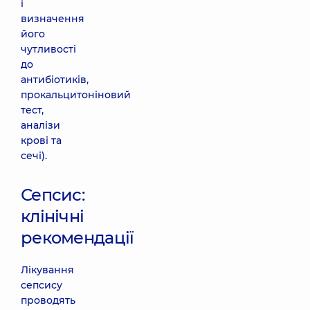
і
визначення
його
чутливості
до
антибіотиків,
прокальцитоніновий
тест,
аналізи
крові та
сечі).
Сепсис:
клінічні
рекомендації
Лікування
сепсису
проводять