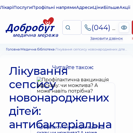
Лікарі
Послуги
Профільні напрями
Адреси
Ціни
Більше
Акції
(044) 495-2-888
Замовити дзвінок
Головна
Медична бібліотека
Лікування сепсису новонароджених дітей: антибактеріальна терапія
Лікування
Читайте також:
сепсису
новонароджених
дітей:
антибактеріальна
Профілактична вакцинація від
сказу: чи можлива? А може