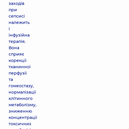
заходів
при
сепсисі
належить
і
інфузійна
терапія.
Вона
сприяє
корекції
тканинної
перфузії
та
гомеостазу,
нормалізації
клітинного
метаболізму,
зниженню
концентрації
токсичних