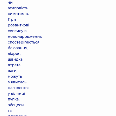
чи
атиповість
симптомів.
При
розвиткові
сепсису в
новонароджених
спостерігаються
блювання,
діарея,
швидка
втрата
ваги,
можуть
з'явитись
нагноєння
у ділянці
пупка,
абсцеси
та