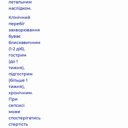
летальним
наслідком.
Клінічний
перебіг
захворювання
буває
блискавичним
(1-2 діб),
гострим
(до 1
тижня),
підгострим
(більше 1
тижня),
хронічним.
При
сепсисі
може
спостерігатись
стертість