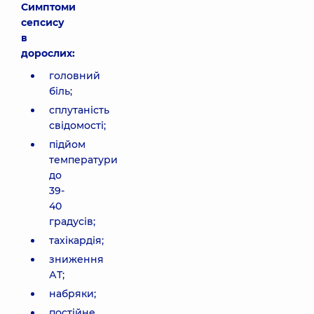
Симптоми
сепсису
в
дорослих:
головний
біль;
сплутаність
свідомості;
підйом
температури
до
39-
40
градусів;
тахікардія;
зниження
АТ;
набряки;
постійне