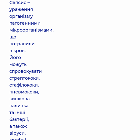
Сепсис –
ураження
організму
патогенними
мікроорганізмами,
що
потрапили
в кров.
Його
можуть
спровокувати
стрептококи,
стафілококи,
пневмококи,
кишкова
паличка
та інші
бактерії,
а також
віруси,