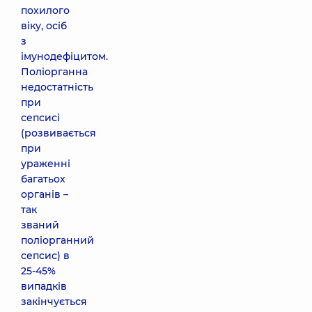
похилого
віку, осіб
з
імунодефіцитом.
Поліорганна
недостатність
при
сепсисі
(розвивається
при
ураженні
багатьох
органів –
так
званий
поліорганний
сепсис) в
25-45%
випадків
закінчується