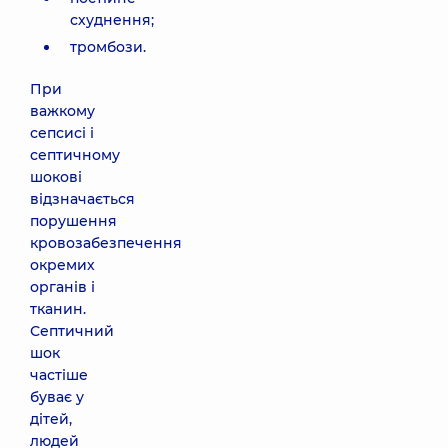
схуднення;
тромбози.
При
важкому
сепсисі і
септичному
шокові
відзначається
порушення
кровозабезпечення
окремих
органів і
тканин.
Септичний
шок
частіше
буває у
дітей,
людей