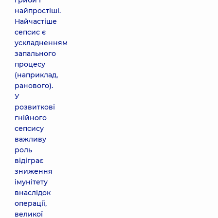
гриби і
найпростіші.
Найчастіше
сепсис є
ускладненням
запального
процесу
(наприклад,
ранового).
У
розвиткові
гнійного
сепсису
важливу
роль
відіграє
зниження
імунітету
внаслідок
операції,
великої