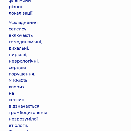
флегмони
різної
локалізації.
Ускладнення
сепсису
включають
гемодинамічні,
дихальні,
ниркові,
неврологічні,
серцеві
порушення.
У 10-30%
хворих
на
сепсис
відзначається
тромбоцитопенія
незрозумілої
етіології.