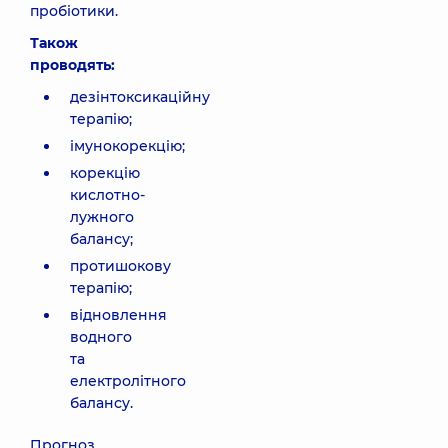
пробіотики.
Також
проводять:
дезінтоксикаційну
терапію;
імунокорекцію;
корекцію
кислотно-
лужного
балансу;
протишокову
терапію;
відновлення
водного
та
електролітного
балансу.
Прогноз