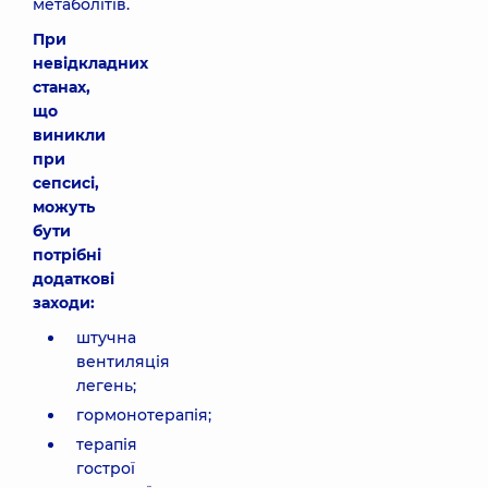
метаболітів.
При
невідкладних
станах,
що
виникли
при
сепсисі,
можуть
бути
потрібні
додаткові
заходи:
штучна
вентиляція
легень;
гормонотерапія;
терапія
гострої