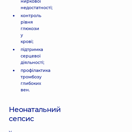
ниркової
недостатності;
контроль
рівня
глюкози
у
крові;
підтримка
серцевої
діяльності;
профілактика
тромбозу
глибоких
вен.
Неонатальний
сепсис