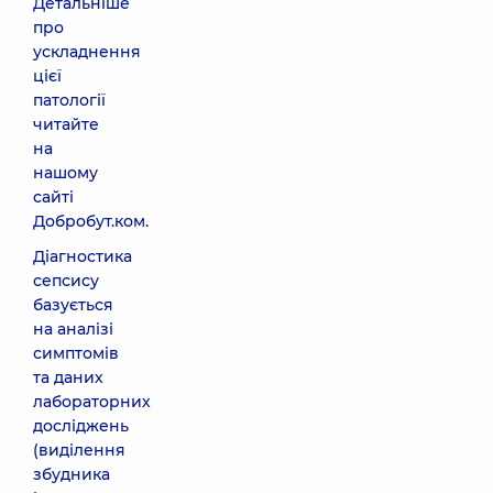
Детальніше
про
ускладнення
цієї
патології
читайте
на
нашому
сайті
Добробут.ком.
Діагностика
сепсису
базується
на аналізі
симптомів
та даних
лабораторних
досліджень
(виділення
збудника