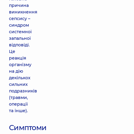
причина
виникнення
сепсису –
синдром
системної
запальної
відповіді.
Це
реакція
організму
на дію
декількох
сильних
подразників
(травми,
операції
та інше).
Симптоми