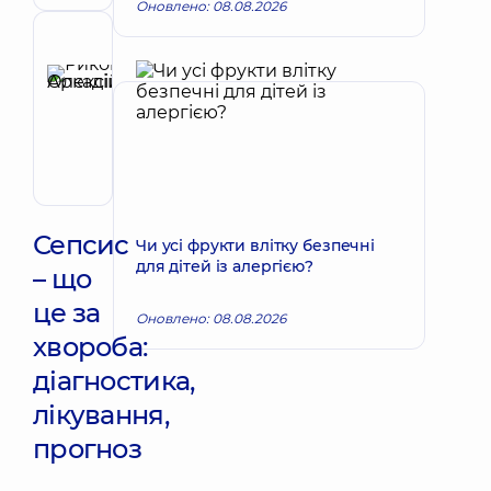
Оновлено: 08.08.2026
-
сімейний
Рецензент
лікар;
Риков
Педіатр;
Олексій
Терапевт
Запис до лікаря
Аркадійович
Педіатр;
Гастроентеролог
дитячий
Сепсис
Чи усі фрукти влітку безпечні
для дітей із алергією?
– що
це за
Оновлено: 08.08.2026
хвороба:
діагностика,
лікування,
прогноз