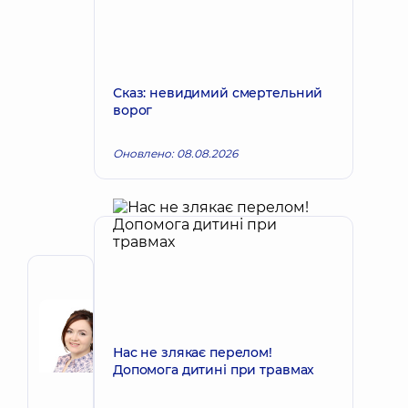
Сказ: невидимий смертельний
ворог
Оновлено: 08.08.2026
Автор
Байда
Вікторія
Запис до лікаря
Олександрівна
Нас не злякає перелом!
Допомога дитині при травмах
Лікар
загальної
практики