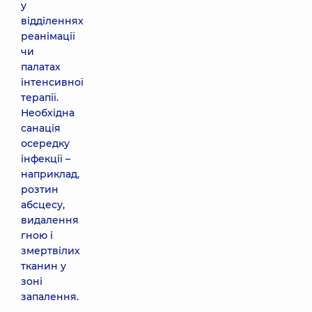
у
відділеннях
реанімації
чи
палатах
інтенсивної
терапії.
Необхідна
санація
осередку
інфекції –
наприклад,
розтин
абсцесу,
видалення
гною і
змертвілих
тканин у
зоні
запалення.