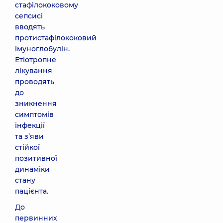
стафілококовому
сепсисі
вводять
протистафілококовий
імуноглобулін.
Етіотропне
лікування
проводять
до
зникнення
симптомів
інфекції
та з’яви
стійкої
позитивної
динаміки
стану
пацієнта.
До
первинних