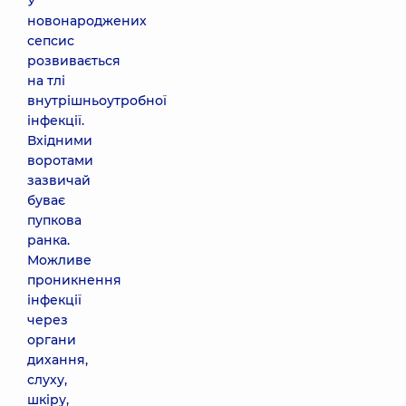
У
новонароджених
сепсис
розвивається
на тлі
внутрішньоутробної
інфекції.
Вхідними
воротами
зазвичай
буває
пупкова
ранка.
Можливе
проникнення
інфекції
через
органи
дихання,
слуху,
шкіру,