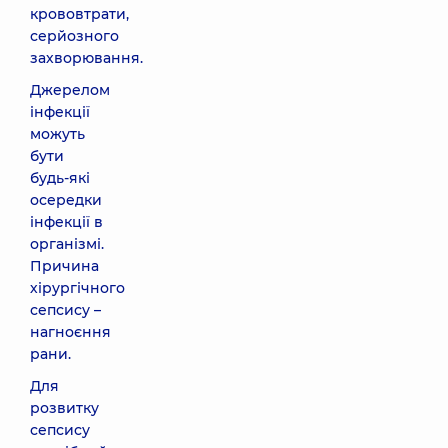
крововтрати,
серйозного
захворювання.
Джерелом
інфекції
можуть
бути
будь-які
осередки
інфекції в
організмі.
Причина
хірургічного
сепсису –
нагноєння
рани.
Для
розвитку
сепсису