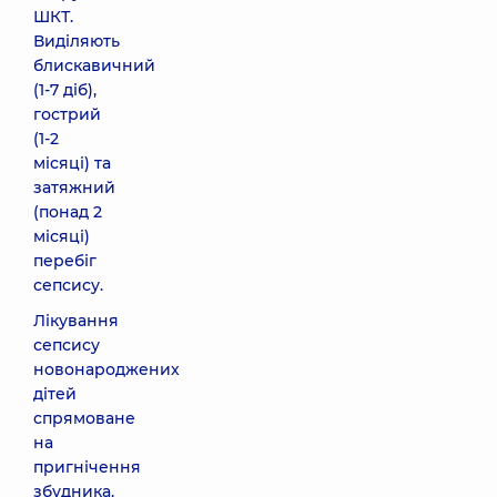
ШКТ.
Виділяють
блискавичний
(1-7 діб),
гострий
(1-2
місяці) та
затяжний
(понад 2
місяці)
перебіг
сепсису.
Лікування
сепсису
новонароджених
дітей
спрямоване
на
пригнічення
збудника,