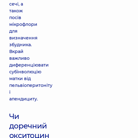
сечі, а
також
посів
мікрофлори
для
визначення
збудника.
Вкрай
важливо
диференціювати
субінволюцію
матки від
пельвіоперитоніту
і
апендициту.
Чи
доречний
окситоцин