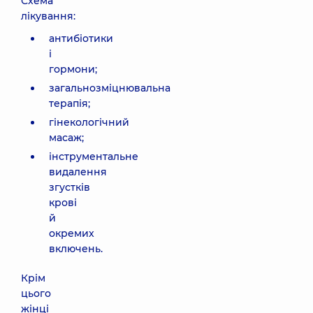
Схема
лікування:
антибіотики
і
гормони;
загальнозміцнювальна
терапія;
гінекологічний
масаж;
інструментальне
видалення
згустків
крові
й
окремих
включень.
Крім
цього
жінці