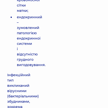
кровоносної
сітки
матки;
ендокринний
–
зумовлений
патологією
ендокринної
системи
і
відсутністю
грудного
вигодовування.
Інфекційний
тип
викликаний
вірусними
(бактеріальними)
збудниками,
зокрема