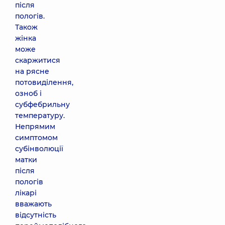
після
пологів.
Також
жінка
може
скаржитися
на рясне
потовиділення,
озноб і
субфебрильну
температуру.
Непрямим
симптомом
субінволюції
матки
після
пологів
лікарі
вважають
відсутність