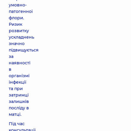
умовно-
патогенної
флори.
Ризик
розвитку
ускладнень
значно
підвищується
за
наявності
в
організмі
інфекції
та при
затримці
залишків
посліду в
матці.
Під час
консультації