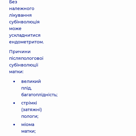
Без
належного
лікування
субінволюція
може
ускладнитися
ендометритом.
Причини
післяпологової
субінволюції
матки:
великий
плід,
багатоплідність;
стрімкі
(затяжні)
пологи;
міома
матки;