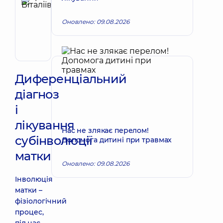
Красій
Леся
Запис до лікаря
Оновлено: 09.08.2026
Віталіївна
Акушер-
гінеколог;
Лікар
з
ультразвукової
Диференціальний
діагностики
діагноз
і
лікування
Нас не злякає перелом!
субінволюції
Допомога дитині при травмах
матки
Оновлено: 09.08.2026
Інволюція
матки –
фізіологічний
процес,