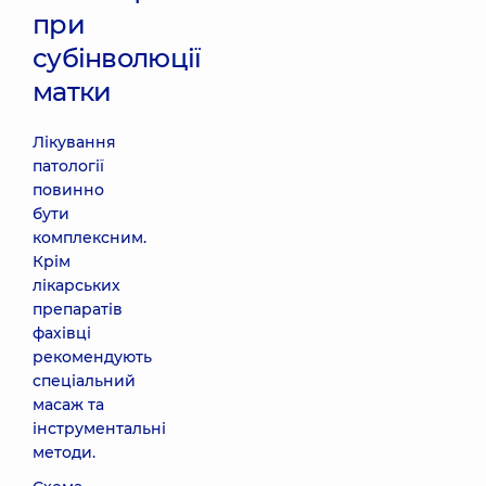
при
субінволюції
матки
Лікування
патології
повинно
бути
комплексним.
Крім
лікарських
препаратів
фахівці
рекомендують
спеціальний
масаж та
інструментальні
методи.