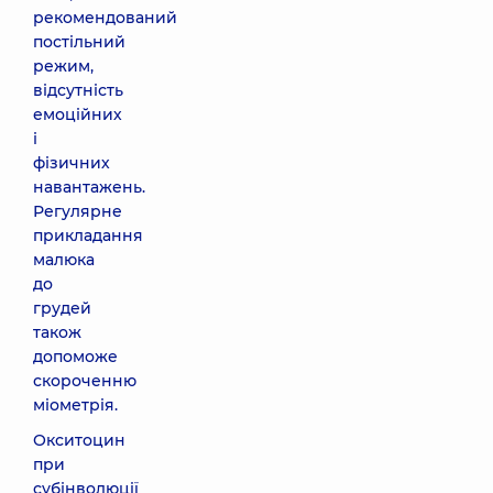
рекомендований
постільний
режим,
відсутність
емоційних
і
фізичних
навантажень.
Регулярне
прикладання
малюка
до
грудей
також
допоможе
скороченню
міометрія.
Окситоцин
при
субінволюції