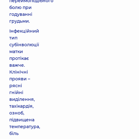
переймоподібного
болю при
годуванні
грудьми.
Інфекційний
тип
субінволюції
матки
протікає
важче.
Клінічні
прояви –
рясні
гнійні
виділення,
тахікардія,
озноб,
підвищена
температура,
біль