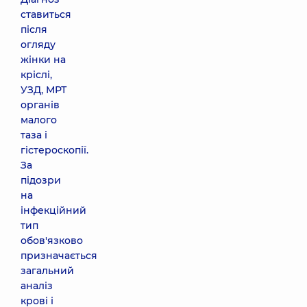
ставиться
після
огляду
жінки на
кріслі,
УЗД, МРТ
органів
малого
таза і
гістероскопії.
За
підозри
на
інфекційний
тип
обов'язково
призначається
загальний
аналіз
крові і