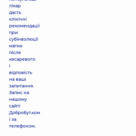
лікар
дасть
клінічні
рекомендації
при
субінволюції
матки
після
кесаревого
і
відповість
на ваші
запитання.
Запис на
нашому
сайті
Добробут.ком
і за
телефоном.