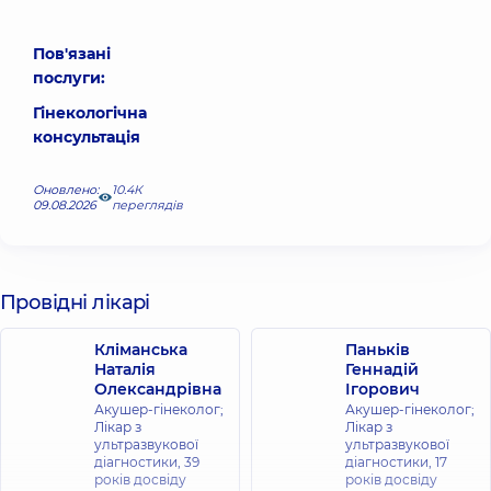
Пов'язані
послуги:
Гінекологічна
консультація
Оновлено:
10.4К
09.08.2026
переглядів
Провідні лікарі
Кліманська
Паньків
Наталія
Геннадій
Олександрівна
Ігорович
Акушер-гінеколог;
Акушер-гінеколог;
Лікар з
Лікар з
ультразвукової
ультразвукової
діагностики,
39
діагностики,
17
років досвіду
років досвіду