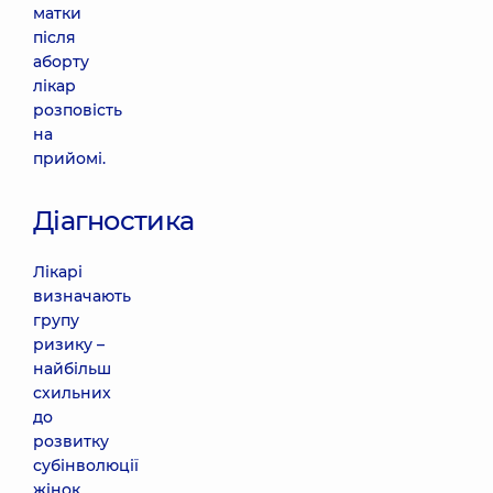
матки
після
аборту
лікар
розповість
на
прийомі.
Діагностика
Лікарі
визначають
групу
ризику –
найбільш
схильних
до
розвитку
субінволюції
жінок.