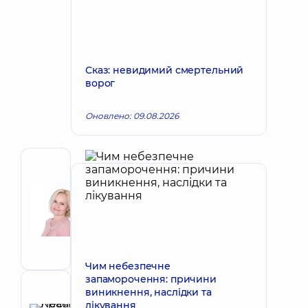
Сказ: невидимий смертельний
ворог
Оновлено: 09.08.2026
Автор
Корх
Наталія
Запис до лікаря
Вікторівна
Акушер-
гінеколог;
Лікар
Чим небезпечне
з
запаморочення: причини
ультразвукової
виникнення, наслідки та
Рецензент
діагностики
лікування