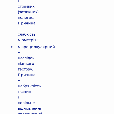
і
стрімких
(затяжних)
пологах.
Причина
–
слабкість
міометрія;
мікроциркулярний
–
наслідок
пізнього
гестозу.
Причина
–
набряклість
тканин
і
повільне
відновлення