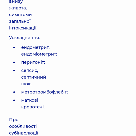
внизу
живота,
симптоми
загальної
інтоксикації.
Ускладнення:
ендометрит,
ендоміометрит;
перитоніт;
сепсис,
септичний
шок;
метротромбофлебіт;
маткові
кровотечі.
Про
особливості
субінволюції