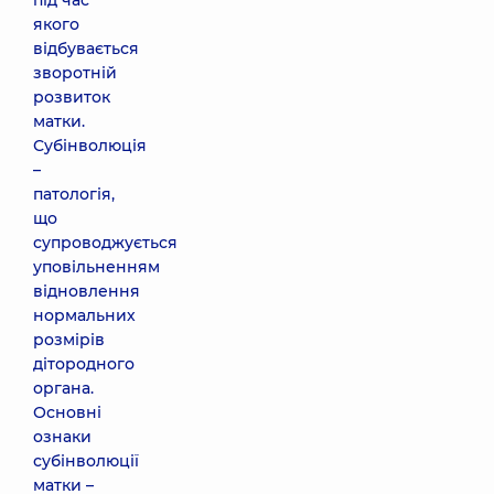
під час
якого
відбувається
зворотній
розвиток
матки.
Субінволюція
–
патологія,
що
супроводжується
уповільненням
відновлення
нормальних
розмірів
дітородного
органа.
Основні
ознаки
субінволюції
матки –