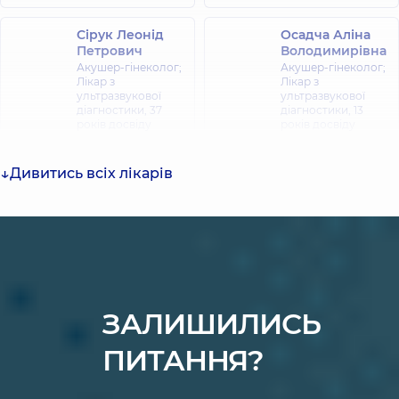
Сірук Леонід
Осадча Аліна
Петрович
Володимирівна
Акушер-гінеколог;
Акушер-гінеколог;
Лікар з
Лікар з
ультразвукової
ультразвукової
діагностики,
37
діагностики,
13
років досвіду
років досвіду
Холодов Богдан
Дивитись всіх лікарів
Ігорович
Авад Ліна
Лікар загальної
Мохаммедівна
практики -
Акушер-гінеколог;
сімейний лікар;
Лікар з
Лікар з
ультразвукової
ультразвукової
діагностики,
24
діагностики;
років досвіду
Терапевт,
12 років
досвіду
ЗАЛИШИЛИСЬ
Метревелі
ПИТАННЯ?
Малахова Аліна
Єлісо
Сергіївна
Зелимханівна
Акушер-гінеколог;
Акушер-гінеколог;