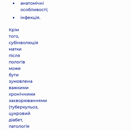
анатомічні
особливості;
інфекція.
Крім
того,
субінволюція
матки
після
пологів
може
бути
зумовлена
важкими
хронічними
захворюваннями
(туберкульоз,
цукровий
діабет,
патологія