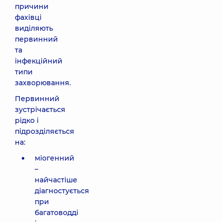
причини
фахівці
виділяють
первинний
та
інфекційний
типи
захворювання.
Первинний
зустрічається
рідко і
підрозділяється
на:
міогенний
–
найчастіше
діагностується
при
багатоводді