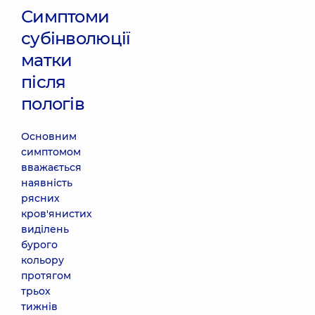
Симптоми
субінволюції
матки
після
пологів
Основним
симптомом
вважається
наявність
рясних
кров'янистих
виділень
бурого
кольору
протягом
трьох
тижнів