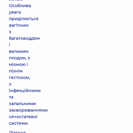
Особлива
увага
приділяється
вагітним
з
багатоводдям
і
великим
плодом, з
міомою і
пізнім
гестозом,
з
інфекційними
та
запальними
захворюваннями
сечостатевої
системи.
Діагноз