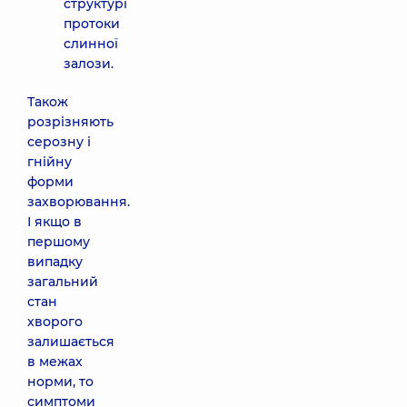
структурі
протоки
слинної
залози.
Також
розрізняють
серозну і
гнійну
форми
захворювання.
І якщо в
першому
випадку
загальний
стан
хворого
залишається
в межах
норми, то
симптоми