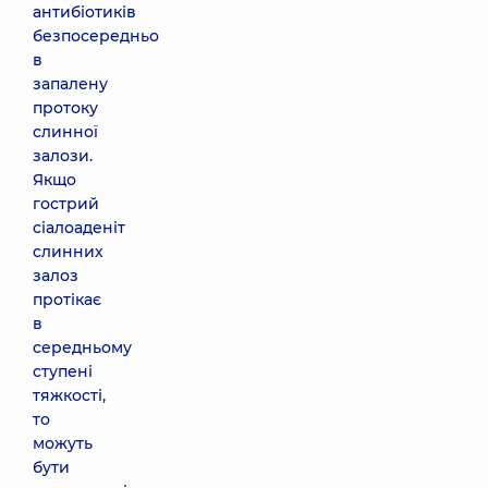
антибіотиків
безпосередньо
в
запалену
протоку
слинної
залози.
Якщо
гострий
сіалоаденіт
слинних
залоз
протікає
в
середньому
ступені
тяжкості,
то
можуть
бути