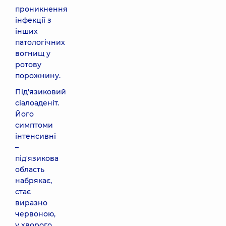
проникнення
інфекції з
інших
патологічних
вогнищ у
ротову
порожнину.
Під'язиковий
сіалоаденіт.
Його
симптоми
інтенсивні
–
під'язикова
область
набрякає,
стає
виразно
червоною,
у хворого