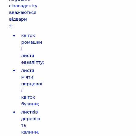
сіалоаденіту
вважаються
відвари
з:
квіток
ромашки
і
листя
евкаліпту;
листя
м'яти
перцевої
і
квіток
бузини;
листків
деревію
та
калини.