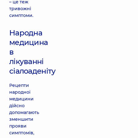
– це теж
тривожні
симптоми.
Народна
медицина
в
лікуванні
сіалоаденіту
Рецепти
народної
медицини
дійсно
допомагають
зменшити
прояви
симптомів,