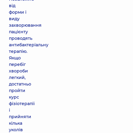
від
форми і
виду
захворювання
пацієнту
проводять
антибактеріальну
терапію.
Якщо
перебіг
хвороби
легкий,
достатньо
пройти
курс
фізіотерапії
і
прийняти
кілька
уколів