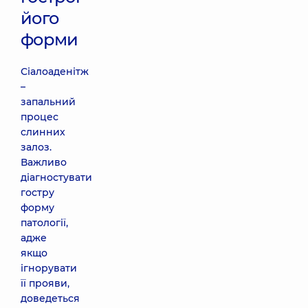
його
форми
Сіалоаденітж
–
запальний
процес
слинних
залоз.
Важливо
діагностувати
гостру
форму
патології,
адже
якщо
ігнорувати
її прояви,
доведеться