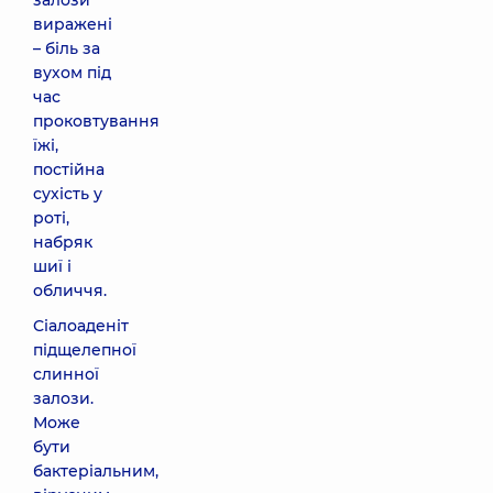
залози
виражені
– біль за
вухом під
час
проковтування
їжі,
постійна
сухість у
роті,
набряк
шиї і
обличчя.
Сіалоаденіт
підщелепної
слинної
залози.
Може
бути
бактеріальним,