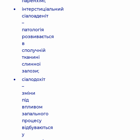
паренхімі;
інтерстиціальний
сіалоаденіт
–
патологія
розвивається
в
сполучній
тканині
слинної
залози;
сіалодохіт
–
зміни
під
впливом
запального
процесу
відбуваються
у