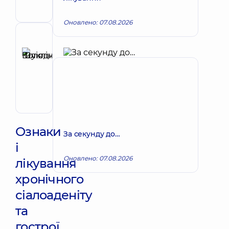
щелепно-
лицевий
Оновлено: 07.08.2026
Рецензент
Шукліна
Юлія
Запис до лікаря
Володимирівна
Отоларинголог;
Отоларинголог
дитячий
Ознаки
За секунду до…
і
Оновлено: 07.08.2026
лікування
хронічного
сіалоаденіту
та
гострої