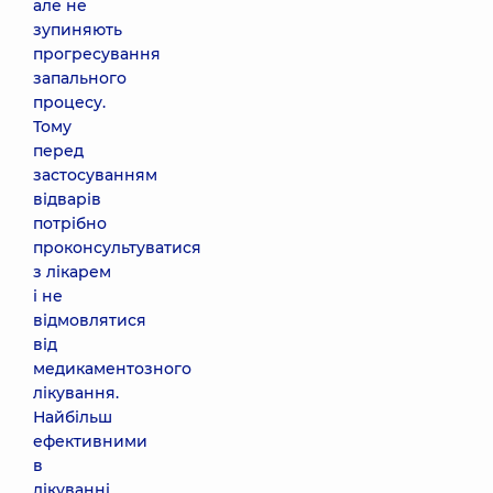
але не
зупиняють
прогресування
запального
процесу.
Тому
перед
застосуванням
відварів
потрібно
проконсультуватися
з лікарем
і не
відмовлятися
від
медикаментозного
лікування.
Найбільш
ефективними
в
лікуванні