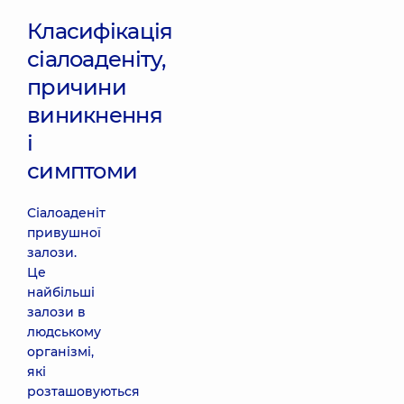
Класифікація
сіалоаденіту,
причини
виникнення
і
симптоми
Сіалоаденіт
привушної
залози.
Це
найбільші
залози в
людському
організмі,
які
розташовуються