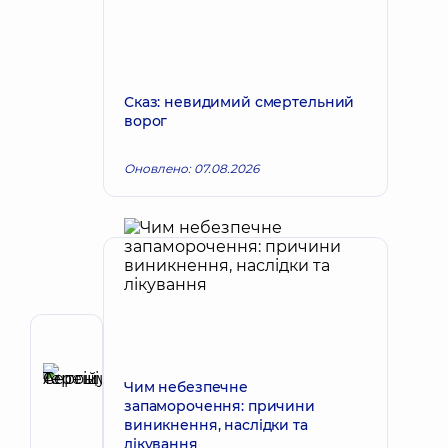
Сказ: невидимий смертельний
ворог
Оновлено: 07.08.2026
Автор
Терещук
Чим небезпечне
Сергій
Запис до лікаря
запаморочення: причини
Антонійович
виникнення, наслідки та
Хірург
лікування