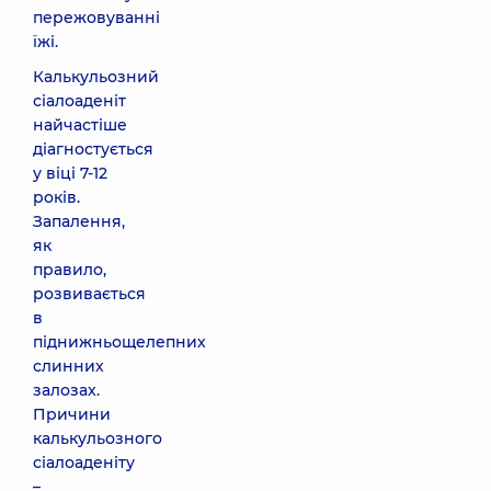
пережовуванні
їжі.
Калькульозний
сіалоаденіт
найчастіше
діагностується
у віці 7-12
років.
Запалення,
як
правило,
розвивається
в
піднижньощелепних
слинних
залозах.
Причини
калькульозного
сіалоаденіту
–