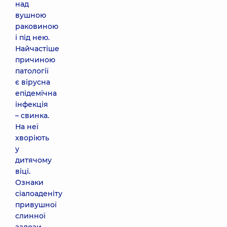
над
вушною
раковиною
і під нею.
Найчастіше
причиною
патології
є вірусна
епідемічна
інфекція
– свинка.
На неї
хворіють
у
дитячому
віці.
Ознаки
сіалоаденіту
привушної
слинної