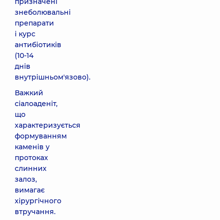
призначені
знеболювальні
препарати
і курс
антибіотиків
(10-14
днів
внутрішньом'язово).
Важкий
сіалоаденіт,
що
характеризується
формуванням
каменів у
протоках
слинних
залоз,
вимагає
хірургічного
втручання.