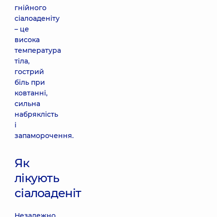
гнійного
сіалоаденіту
– це
висока
температура
тіла,
гострий
біль при
ковтанні,
сильна
набряклість
і
запаморочення.
Як
лікують
сіалоаденіт
Незалежно