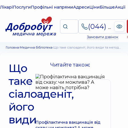
Лікарі
Послуги
Профільні напрями
Адреси
Ціни
Більше
Акції
(044) 495-2-888
Замовити дзвінок
Головна
Медична бібліотека
Що таке сіалоаденіт, його види та методи лікування
Що
Читайте також:
таке
сіалоаденіт,
його
види
Профілактична вакцинація від
сказу: чи можлива? А може