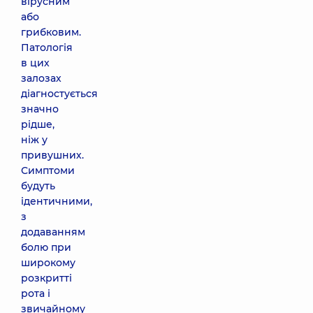
вірусним
або
грибковим.
Патологія
в цих
залозах
діагностується
значно
рідше,
ніж у
привушних.
Симптоми
будуть
ідентичними,
з
додаванням
болю при
широкому
розкритті
рота і
звичайному