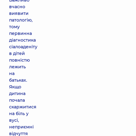
Важливо
вчасно
виявити
патологію,
тому
первинна
діагностика
сіалоаденіту
в дітей
повністю
лежить
на
батьках.
Якщо
дитина
почала
скаржитися
на біль у
вусі,
неприємні
відчуття