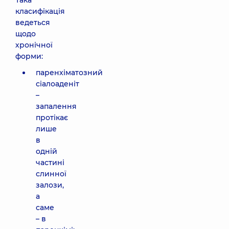
Така
класифікація
ведеться
щодо
хронічної
форми:
паренхіматозний
сіалоаденіт
–
запалення
протікає
лише
в
одній
частині
слинної
залози,
а
саме
– в