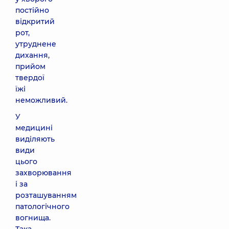
постійно
відкритий
рот,
утруднене
дихання,
прийом
твердої
їжі
неможливий.
У
медицині
виділяють
види
цього
захворювання
і за
розташуванням
патологічного
вогнища.