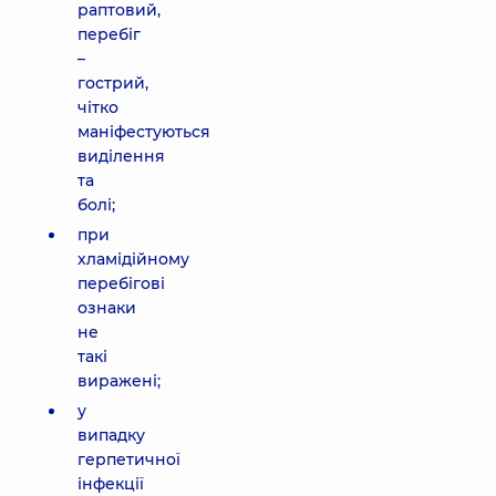
раптовий,
перебіг
–
гострий,
чітко
маніфестуються
виділення
та
болі;
при
хламідійному
перебігові
ознаки
не
такі
виражені;
у
випадку
герпетичної
інфекції