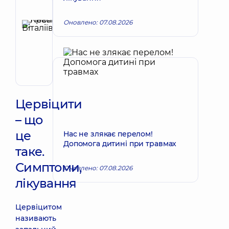
ультразвукової
Рецензент
діагностики
Оновлено: 07.08.2026
Красій
Леся
Запис до лікаря
Віталіївна
Акушер-
гінеколог;
Лікар
з
ультразвукової
Цервіцити
діагностики
– що
це
Нас не злякає перелом!
Допомога дитині при травмах
таке.
Симптоми,
Оновлено: 07.08.2026
лікування
Цервіцитом
називають