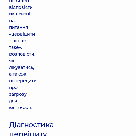
повинен
відповісти
пацієнтці
на
питання
«цервіцити
– що це
таке»,
розповісти,
як
лікуватись,
а також
попередити
про
загрозу
для
вагітності.
Діагностика
цервіциту