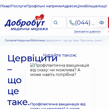
Лікарі
Послуги
Профільні напрями
Адреси
Ціни
Більше
Акції
(044) 495-2-888
Замовити дзвінок
Головна
Медична бібліотека
Цервіцити – що це таке. Причини, симптоми, діагностика, лікування
Цервіцити
Читайте також:
–
що
це
таке.
Профілактична вакцинація від
сказу: чи можлива? А може