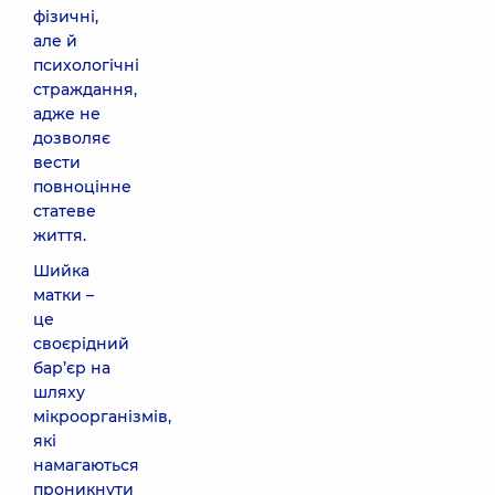
фізичні,
але й
психологічні
страждання,
адже не
дозволяє
вести
повноцінне
статеве
життя.
Шийка
матки –
це
своєрідний
бар’єр на
шляху
мікроорганізмів,
які
намагаються
проникнути