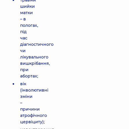
травми
шийки
матки
– в
пологах,
під
час
діагностичного
чи
лікувального
вишкрібання,
при
абортах;
вік
(інволютивні
зміни
–
причини
атрофічного
цервіциту);