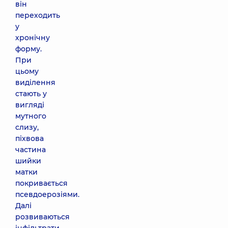
він
переходить
у
хронічну
форму.
При
цьому
виділення
стають у
вигляді
мутного
слизу,
піхвова
частина
шийки
матки
покривається
псевдоерозіями.
Далі
розвиваються