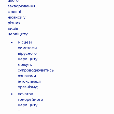
цього
захворювання,
є певні
нюанси у
різних
видів
цервіциту:
місцеві
симптоми
вірусного
цервіциту
можуть
супроводжуватись
ознаками
інтоксикації
організму;
початок
гонорейного
цервіциту
–