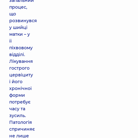
запальний
процес,
що
розвинувся
у шийці
матки – у
її
піхвовому
відділі.
Лікування
гострого
цервіциту
і його
хронічної
форми
потребує
часу та
зусиль.
Патологія
спричиняє
не лише