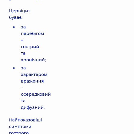
Цервіцит
буває:
за
перебігом
–
гострий
та
хронічний;
за
характером
враження
–
осередковий
та
дифузний.
Найпоказовіші
симптоми
гострого