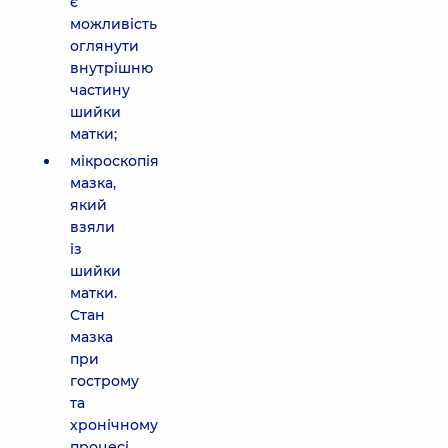
є
можливість
оглянути
внутрішню
частину
шийки
матки;
мікроскопія
мазка,
який
взяли
із
шийки
матки.
Стан
мазка
при
гострому
та
хронічному
процесі