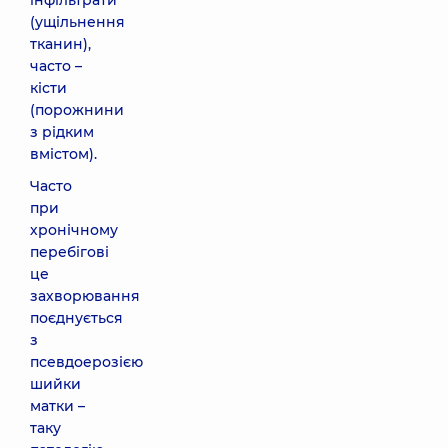
інфільтрати
(ущільнення
тканин),
часто –
кісти
(порожнини
з рідким
вмістом).
Часто
при
хронічному
перебігові
це
захворювання
поєднується
з
псевдоерозією
шийки
матки –
таку