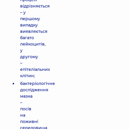
відрізняється
– у
першому
випадку
виявляється
багато
лейкоцитів,
у
другому
–
епітеліальних
клітин;
бактеріологічне
дослідження
мазка
–
посів
на
поживні
середовища