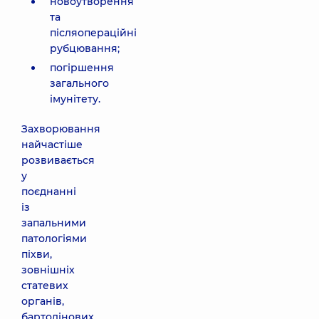
новоутворення
та
післяопераційні
рубцювання;
погіршення
загального
імунітету.
Захворювання
найчастіше
розвивається
у
поєднанні
із
запальними
патологіями
піхви,
зовнішніх
статевих
органів,
бартолінових