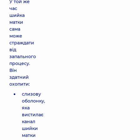
У той же
час
шийка
матки
сама
може
страждати
від
запального
процесу.
Він
здатний
охопити:
слизову
оболонку,
яка
вистилає
канал
шийки
матки