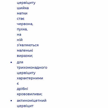
цервіциту
шийка
матки
стає
червона,
пухка,
на
ній
з’являються
маленькі
виразки;
для
трихомонадного
цервіциту
характерними
є
дрібні
крововиливи;
актиноміцетний
цервіцит