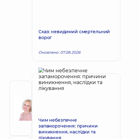
Сказ: невидимий смертельний
ворог
Оновлено: 07.08.2026
Автор
Корх
Наталія
Запис до лікаря
Вікторівна
Чим небезпечне
Акушер-
запаморочення: причини
гінеколог;
виникнення, наслідки та
Лікар
лікування
з