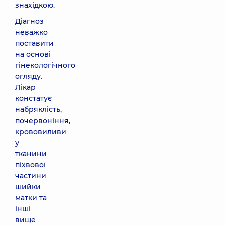
знахідкою.
Діагноз
неважко
поставити
на основі
гінекологічного
огляду.
Лікар
констатує
набряклість,
почервоніння,
крововиливи
у
тканини
піхвової
частини
шийки
матки та
інші
вище