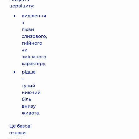
цервіциту:
виділення
з
піхви
слизового,
гнійного
чи
змішаного
характеру;
рідше
–
тупий
ниючий
біль
внизу
живота.
Це базові
ознаки