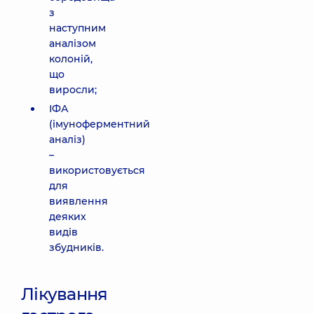
з
наступним
аналізом
колоній,
що
виросли;
ІФА
(імуноферментний
аналіз)
–
використовується
для
виявлення
деяких
видів
збудників.
Лікування