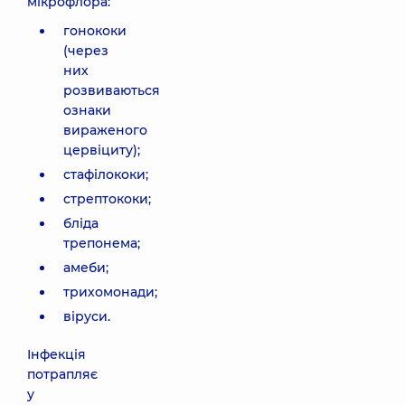
мікрофлора:
гонококи
(через
них
розвиваються
ознаки
вираженого
цервіциту);
стафілококи;
стрептококи;
бліда
трепонема;
амеби;
трихомонади;
віруси.
Інфекція
потрапляє
у