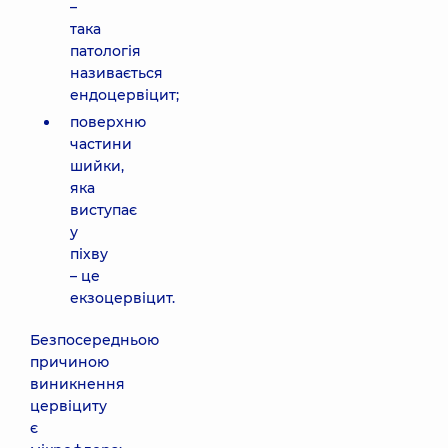
–
така
патологія
називається
ендоцервіцит;
поверхню
частини
шийки,
яка
виступає
у
піхву
– це
екзоцервіцит.
Безпосередньою
причиною
виникнення
цервіциту
є