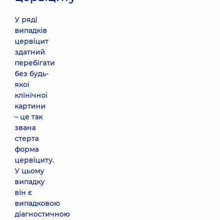
У ряді
випадків
цервіцит
здатний
перебігати
без будь-
якої
клінічної
картини
– це так
звана
стерта
форма
цервіциту.
У цьому
випадку
він є
випадковою
діагностичною