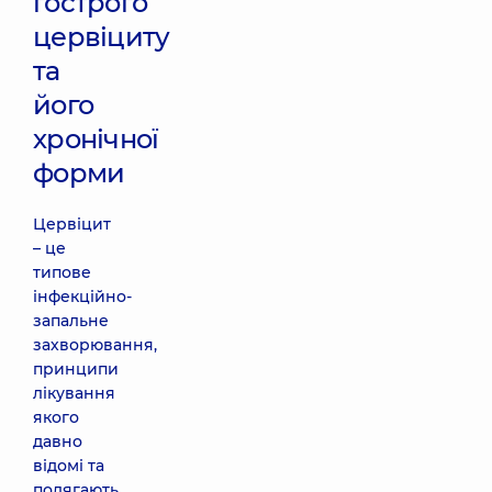
гострого
цервіциту
та
його
хронічної
форми
Цервіцит
– це
типове
інфекційно-
запальне
захворювання,
принципи
лікування
якого
давно
відомі та
полягають