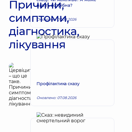
Причини,
навіть потрібна?
симптоми,
Оновлено: 07.08.2026
діагностика,
лікування
Профілактика сказу
Оновлено: 07.08.2026