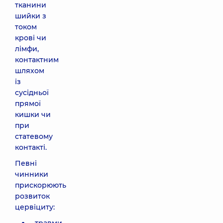
тканини
шийки з
током
крові чи
лімфи,
контактним
шляхом
із
сусідньої
прямої
кишки чи
при
статевому
контакті.
Певні
чинники
прискорюють
розвиток
цервіциту: