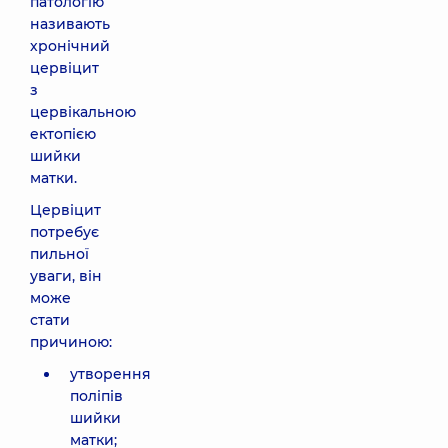
патологію
називають
хронічний
цервіцит
з
цервікальною
ектопією
шийки
матки.
Цервіцит
потребує
пильної
уваги, він
може
стати
причиною:
утворення
поліпів
шийки
матки;