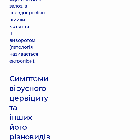
залоз, з
псевдоерозією
шийки
матки та
її
виворотом
(патологія
називається
ектропіон).
Симптоми
вірусного
цервіциту
та
інших
його
різновидів