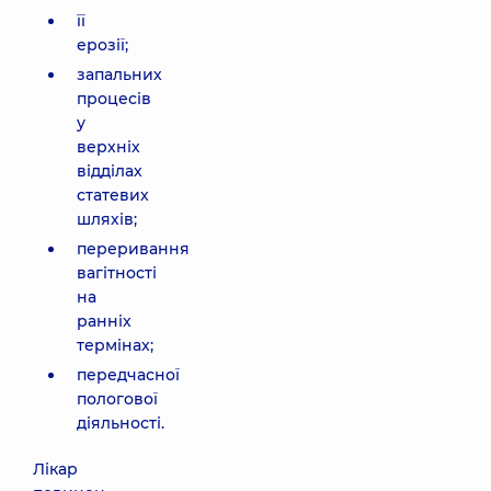
її
ерозії;
запальних
процесів
у
верхніх
відділах
статевих
шляхів;
переривання
вагітності
на
ранніх
термінах;
передчасної
пологової
діяльності.
Лікар