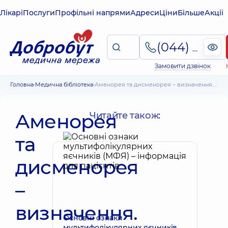
Лікарі
Послуги
Профільні напрями
Адреси
Ціни
Більше
Акції
(044) 495-2-888
Замовити дзвінок
Головна
Медична бібліотека
Аменорея та дисменорея – визначення. Причини, види та лікування.
Аменорея
Читайте також:
та
дисменорея
–
визначення.
Основні ознаки
мультифолікулярних яєчників