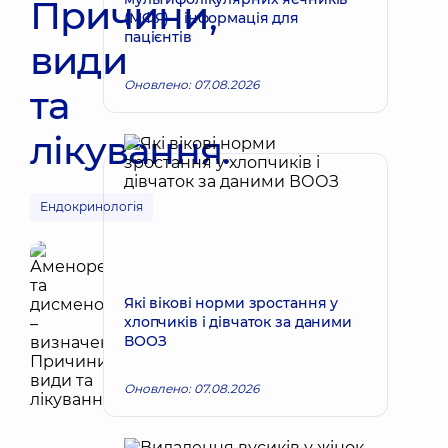
Причини,
(МФЯ) – інформація для
пацієнтів
види
Оновлено: 07.08.2026
та
лікування.
Ендокринологія
Які вікові норми зростання у
хлопчиків і дівчаток за даними
ВООЗ
Оновлено: 07.08.2026