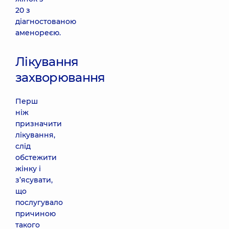
20 з
діагностованою
аменореєю.
Лікування
захворювання
Перш
ніж
призначити
лікування,
слід
обстежити
жінку і
з’ясувати,
що
послугувало
причиною
такого