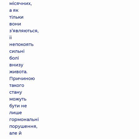
місячних,
а як
тільки
вони
з’являються,
її
непокоять
сильні
болі
внизу
живота.
Причиною
такого
стану
можуть
бути не
лише
гормональні
порушення,
але й