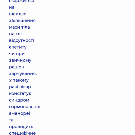
скаржиться
на
швидке
збільшення
маси тіла
на тлі
відсутності
апетиту
чи при
звичному
раціоні
харчування.
У такому
разі лікар
констатує
синдром
гормональної
аменореї
та
проводить
специфічне