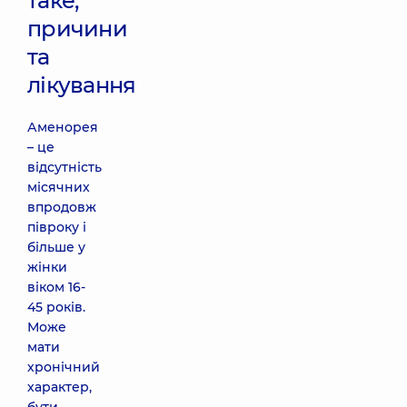
таке,
причини
та
лікування
Аменорея
– це
відсутність
місячних
впродовж
півроку і
більше у
жінки
віком 16-
45 років.
Може
мати
хронічний
характер,