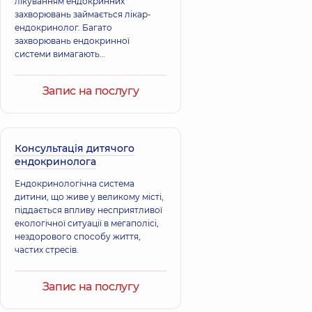
лікуванням ендокринних
років досвіду
Репродуктолог,
28
захворювань займається лікар-
років досвіду
ендокринолог. Багато
захворювань ендокринної
Ярова Ірина
Сірук Леонід
системи вимагають
Валеріївна
Петрович
систематичного контролю,
Акушер-гінеколог;
Акушер-гінеколог;
спостереження або корекції
Запис на послугу
Лікар з
Лікар з
обраної схеми лікування.
ультразвукової
ультразвукової
діагностики,
24
діагностики,
37
років досвіду
років досвіду
Консультація дитячого
Троц Людмила
Авад Ліна
ендокринолога
Павлівна
Мохаммедівна
Ендокринологічна система
Акушер-гінеколог;
Акушер-гінеколог;
Лікар з
Лікар з
дитини, що живе у великому місті,
ультразвукової
ультразвукової
піддається впливу несприятливої ​​
діагностики,
39
діагностики,
24
екологічної ситуації в мегаполісі,
років досвіду
років досвіду
нездорового способу життя,
частих стресів.
Димарська
Метревелі
Олександра
Єлісо
Запис на послугу
Зіновіївна
Зелимханівна
Акушер-гінеколог;
Акушер-гінеколог;