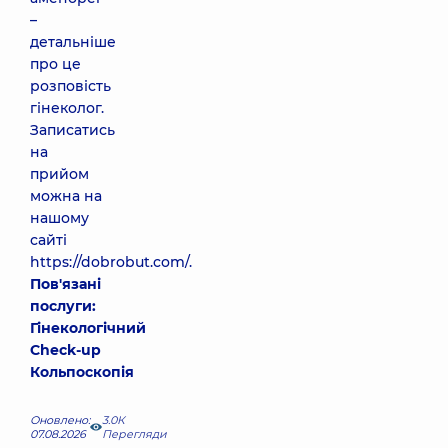
–
детальніше
про це
розповість
гінеколог.
Записатись
на
прийом
можна на
нашому
сайті
https://dobrobut.com/.
Пов'язані
послуги:
Гінекологічний
Check-up
Кольпоскопія
Оновлено:
3.0К
07.08.2026
Перегляди