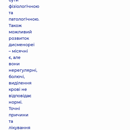
бути
фізіологічною
та
патологічною.
Також
можливий
розвиток
дисменореї
– місячні
є, але
вони
нерегулярні,
болючі,
виділення
крові не
відповідає
нормі.
Точні
причини
та
лікування