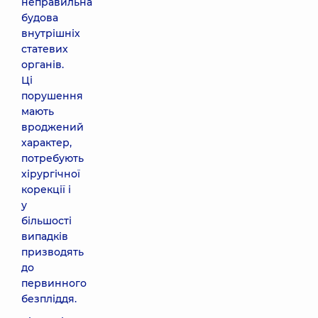
неправильна
будова
внутрішніх
статевих
органів.
Ці
порушення
мають
вроджений
характер,
потребують
хірургічної
корекції і
у
більшості
випадків
призводять
до
первинного
безпліддя.