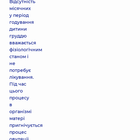
Відсутність
місячних
у період
годування
дитини
груддю
вважається
фізіологічним
станом і
не
потребує
лікування.
Під час
цього
процесу
в
організмі
матері
пригнічується
процес
овуляції.