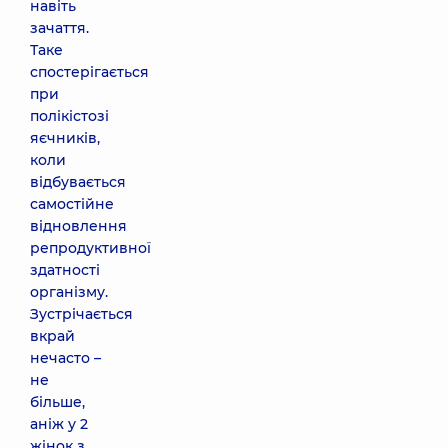
навіть
зачаття.
Таке
спостерігається
при
полікістозі
яєчників,
коли
відбувається
самостійне
відновлення
репродуктивної
здатності
організму.
Зустрічається
вкрай
нечасто –
не
більше,
аніж у 2
жінок з