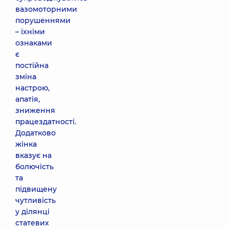
вазомоторними
порушеннями
– їхніми
ознаками
є
постійна
зміна
настрою,
апатія,
зниження
працездатності.
Додатково
жінка
вказує на
болючість
та
підвищену
чутливість
у ділянці
статевих