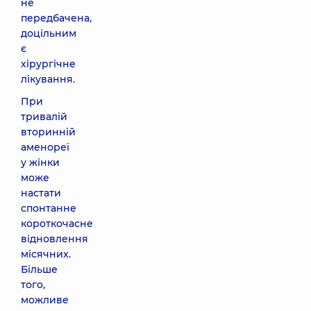
не
передбачена,
доцільним
є
хірургічне
лікування.
При
тривалій
вторинній
аменореї
у жінки
може
настати
спонтанне
короткочасне
відновлення
місячних.
Більше
того,
можливе