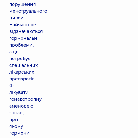
порушення
менструального
циклу.
Найчастіше
відзначаються
гормональні
проблеми,
а це
потребує
спеціальних
лікарських
препаратів.
Як
лікувати
гонадотропну
аменорею
– стан,
при
якому
гормони