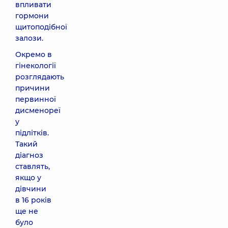
впливати
гормони
щитоподібної
залози.
Окремо в
гінекології
розглядають
причини
первинної
дисменореї
у
підлітків.
Такий
діагноз
ставлять,
якщо у
дівчини
в 16 років
ще не
було