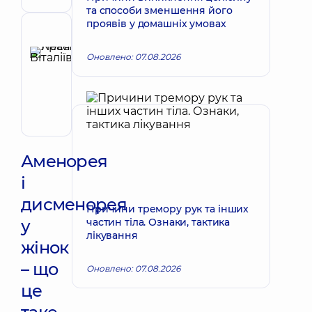
Лікар
та способи зменшення його
з
проявів у домашніх умовах
ультразвукової
Рецензент
діагностики
Красій
Оновлено: 07.08.2026
Леся
Запис до лікаря
Віталіївна
Акушер-
гінеколог;
Лікар
з
ультразвукової
Аменорея
діагностики
і
дисменорея
Причини тремору рук та інших
у
частин тіла. Ознаки, тактика
лікування
жінок
– що
Оновлено: 07.08.2026
це