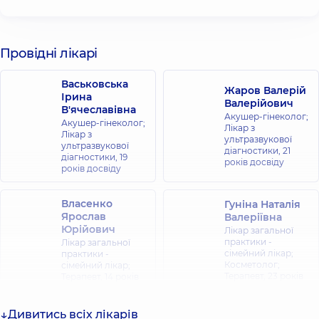
Провідні лікарі
Васьковська
Жаров Валерій
Ірина
Валерійович
В'ячеславівна
Акушер-гінеколог;
Акушер-гінеколог;
Лікар з
Лікар з
ультразвукової
ультразвукової
діагностики,
21
діагностики,
19
років досвіду
років досвіду
Власенко
Гуніна Наталія
Ярослав
Валеріївна
Юрійович
Лікар загальної
практики -
Лікар загальної
сімейний лікар;
практики -
Косметолог;
сімейний лікар;
Терапевт,
23 років
Терапевт,
14 років
досвіду
досвіду
Дивитись всіх лікарів