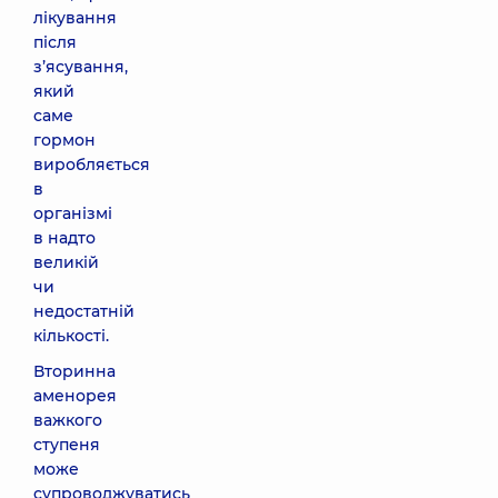
лікування
після
з’ясування,
який
саме
гормон
виробляється
в
організмі
в надто
великій
чи
недостатній
кількості.
Вторинна
аменорея
важкого
ступеня
може
супроводжуватись