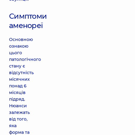
Симптоми
аменореї
Основною
ознакою
цього
патологічного
стану є
відсутність
місячних
понад 6
місяців
підряд.
Нюанси
залежать
від того,
яка
форма та