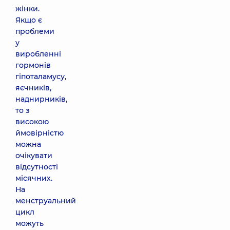
жінки.
Якщо є
проблеми
у
виробленні
гормонів
гіпоталамусу,
яєчників,
наднирників,
то з
високою
ймовірністю
можна
очікувати
відсутності
місячних.
На
менструальний
цикл
можуть