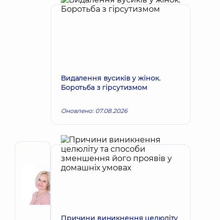
Видалення вусиків у жінок.
Боротьба з гірсутизмом
Оновлено: 07.08.2026
Автор
Корх
Наталія
Запис до лікаря
Вікторівна
Акушер-
гінеколог;
Причини виникнення целюліту