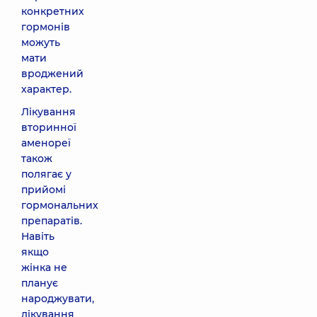
конкретних
гормонів
можуть
мати
вроджений
характер.
Лікування
вторинної
аменореї
також
полягає у
прийомі
гормональних
препаратів.
Навіть
якщо
жінка не
планує
народжувати,
лікування