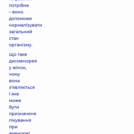
потрібне
– воно
допоможе
нормалізувати
загальний
стан
організму.
Що таке
дисменорея
у жінок,
чому
вона
з’являється
і яке
може
бути
призначене
лікування
при
аменореї