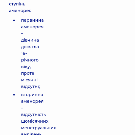
ступінь
аменореї:
первинна
аменорея
–
дівчина
досягла
16-
річного
віку,
проте
місячні
відсутні;
вторинна
аменорея
–
відсутність
щомісячних
менструальних
виділень