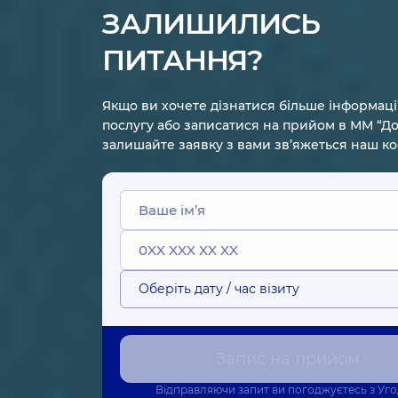
ЗАЛИШИЛИСЬ
ПИТАННЯ?
Якщо ви хочете дізнатися більше інформаці
послугу або записатися на прийом в ММ “До
залишайте заявку з вами зв’яжеться наш к
Оберіть дату / час візиту
Запис на прийом
Відправляючи запит ви погоджуєтесь з
Уг