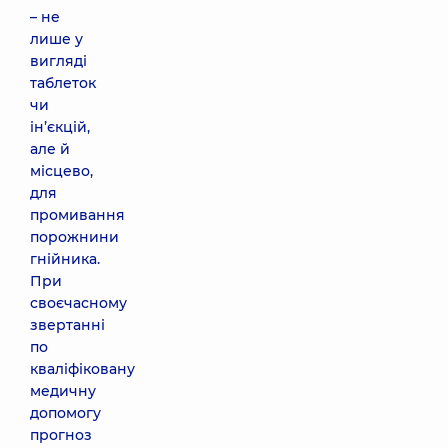
– не
лише у
вигляді
таблеток
чи
ін’єкцій,
але й
місцево,
для
промивання
порожнини
гнійника.
При
своєчасному
звертанні
по
кваліфіковану
медичну
допомогу
прогноз