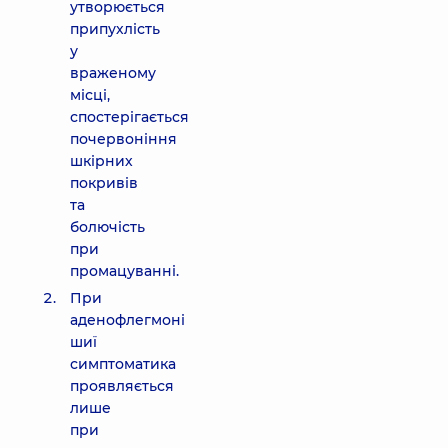
утворюється
припухлість
у
враженому
місці,
спостерігається
почервоніння
шкірних
покривів
та
болючість
при
промацуванні.
При
аденофлегмоні
шиї
симптоматика
проявляється
лише
при