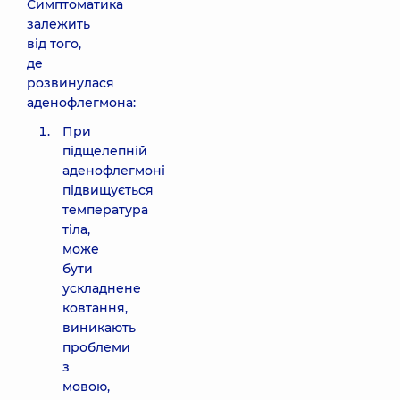
Симптоматика
залежить
від того,
де
розвинулася
аденофлегмона:
При
підщелепній
аденофлегмоні
підвищується
температура
тіла,
може
бути
ускладнене
ковтання,
виникають
проблеми
з
мовою,