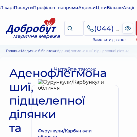
Лікарі
Послуги
Профільні напрями
Адреси
Ціни
Більше
Акції
(044) 495-2-888
Замовити дзвінок
Головна
Медична бібліотека
Аденофлегмона шиї, підщелепної ділянки та інших ділянок. Лікування
Аденофлегмона
Читайте також:
шиї,
підщелепної
ділянки
та
Фурункули/Карбункули
обличчя