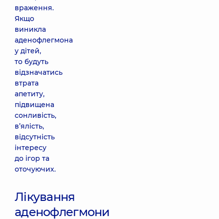
враження.
Якщо
виникла
аденофлегмона
у дітей,
то будуть
відзначатись
втрата
апетиту,
підвищена
сонливість,
в’ялість,
відсутність
інтересу
до ігор та
оточуючих.
Лікування
аденофлегмони