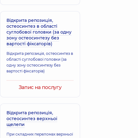
Відкрита репозиція,
остеосинтез в області
суглобової головки (за одну
зону остеосинтезу без
вартості фіксаторів)
Відкрита репозиція, остеосинтез в
області суглобової головки (за
одну зону остеосинтезу без
вартості фіксаторів)
Запис на послугу
Відкрита репозиція,
остеосинтез верхньої
щелепи
При складних переломах верхньої