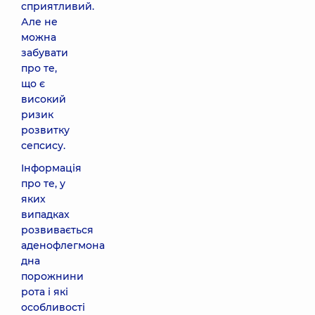
сприятливий.
Але не
можна
забувати
про те,
що є
високий
ризик
розвитку
сепсису.
Інформація
про те, у
яких
випадках
розвивається
аденофлегмона
дна
порожнини
рота і які
особливості