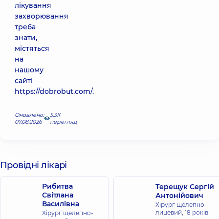
лікування
захворювання
треба
знати,
містяться
на
нашому
сайті
https://dobrobut.com/.
Оновлено:
5.3К
07.08.2026
перегляд
Провідні лікарі
Рибитва
Терещук Сергій
Світлана
Антонійович
Василівна
Хірург щелепно-
лицевий,
18 років
Хірург щелепно-