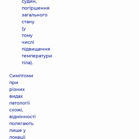
судин,
погіршення
загального
стану
(у
тому
числі
підвищення
температури
тіла).
Симптоми
при
різних
видах
патології
схожі,
відмінності
полягають
лише у
локації