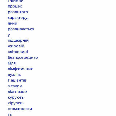
гнійний
процес
розлитого
характеру,
який
розвивається
у
підшкірній
жировій
клітковині
безпосередньо
біля
лімфатичних
вузлів.
Пацієнтів
з таким
діагнозом
курують
хірурги-
стоматологи
та