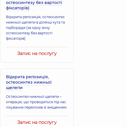
остеосинтезу без вартості
фіксаторів)
Аракелян
Османов Бекір
Карина
Хайсерович
Відкрита репозиція, остеосинтез
Араіківна
Хірург щелепно-
нижньої щелепи в ділянці кута та
Хірург щелепно-
лицевий,
8 років
підборіддя (за одну зону
лицевий,
8 років
досвіду
досвіду
остеосинтезу без вартості
фіксаторів)
Запис на послугу
Відкрита репозиція,
остеосинтез нижньої
щелепи
Остеосинтез нижньої щелепи –
операція, що проводиться під час
лікування переломів зі зміщенням.
Запис на послугу