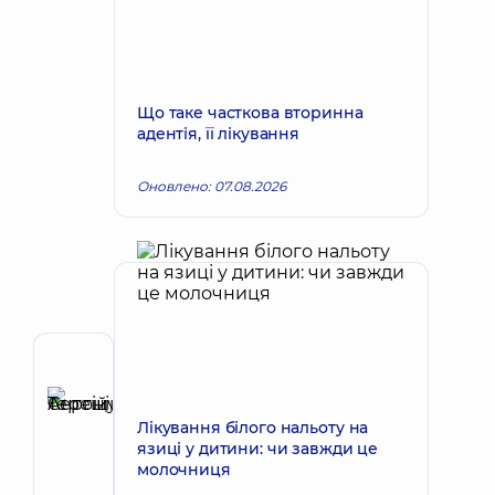
Що таке часткова вторинна
адентія, її лікування
Оновлено: 07.08.2026
Автор
Терещук
Сергій
Лікування білого нальоту на
Запис до лікаря
Антонійович
язиці у дитини: чи завжди це
молочниця
Хірург
щелепно-