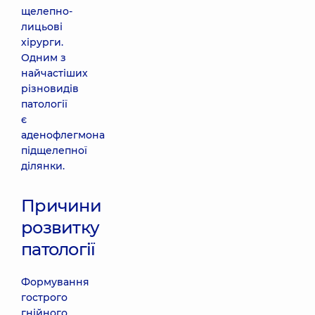
щелепно-
лицьові
хірурги.
Одним з
найчастіших
різновидів
патології
є
аденофлегмона
підщелепної
ділянки.
Причини
розвитку
патології
Формування
гострого
гнійного