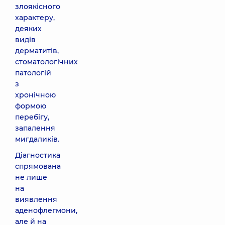
злоякісного
характеру,
деяких
видів
дерматитів,
стоматологічних
патологій
з
хронічною
формою
перебігу,
запалення
мигдаликів.
Діагностика
спрямована
не лише
на
виявлення
аденофлегмони,
але й на