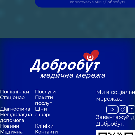
користувача
ММ «Добробут»
Поліклініки
Послуги
Ми в соціаль
Стаціонар
Пакети
мережах:
послуг
Діагностика
Ціни
Невідкладна
Лікарі
Завантажуй д
допомога
Добробут:
Новини
Клініки
Медична
Контакти