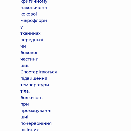
критичному
накопиченні
кокової
мікрофлори
у
тканинах
передньої
чи
бокової
частини
шиї.
Спостерігаються
підвищення
температури
тіла,
болючість
при
промацуванні
шиї,
почервоніння
шкірних