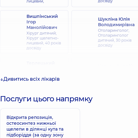
досвіду
лицевий,
Вишпінський
Шукліна Юлія
Ігор
Володимирівна
Манолійович
Отоларинголог;
Хірург дитячий;
Отоларинголог
Хірург щелепно-
дитячий,
30 років
лицевий,
40 років
досвіду
досвіду
Терлецький
Копчак Андрій
Ростислав
Володимирович
Олегович
Хірург щелепно-
Дивитись всіх лікарів
Хірург щелепно-
лицевий,
26 років
лицевий,
10 років
досвіду
досвіду
Послуги цього напрямку
Павличук
Чепурний Юрій
Тетяна
Володимирович
Олександрівна
Відкрита репозиція,
Хірург щелепно-
Хірург щелепно-
остеосинтез нижньої
лицевий,
20 років
лицевий,
11 років
щелепи в ділянці кута та
досвіду
досвіду
підборіддя (за одну зону