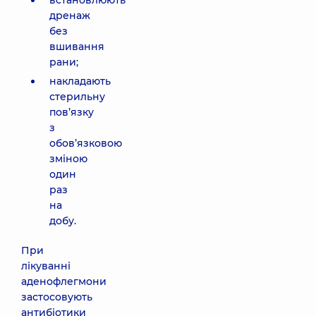
встановлюють
дренаж
без
вшивання
рани;
накладають
стерильну
пов’язку
з
обов’язковою
зміною
один
раз
на
добу.
При
лікуванні
аденофлегмони
застосовують
антибіотики