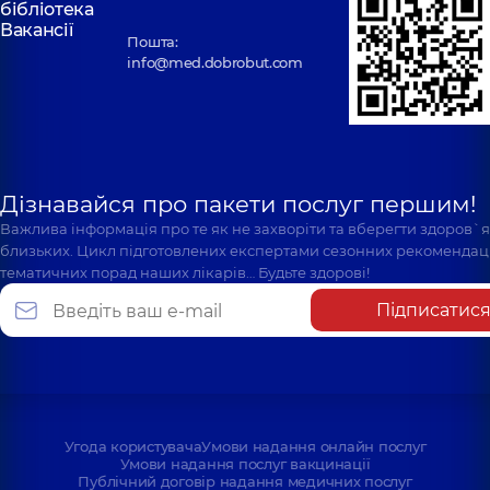
бібліотека
Вакансії
Пошта:
info@med.dobrobut.com
Дізнавайся про пакети послуг першим!
Важлива інформація про те як не захворіти та вберегти здоров`
близьких. Цикл підготовлених експертами сезонних рекомендаці
тематичних порад наших лікарів… Будьте здорові!
Підписатис
Угода користувача
Умови надання онлайн послуг
Умови надання послуг вакцинації
Публічний договір надання медичних послуг