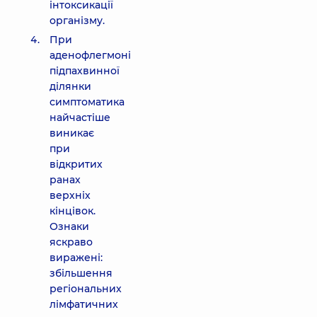
інтоксикації
організму.
При
аденофлегмоні
підпахвинної
ділянки
симптоматика
найчастіше
виникає
при
відкритих
ранах
верхніх
кінцівок.
Ознаки
яскраво
виражені:
збільшення
регіональних
лімфатичних