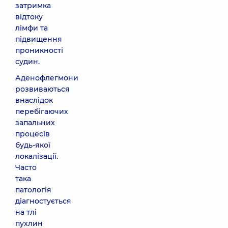
затримка
відтоку
лімфи та
підвищення
проникності
судин.
Аденофлегмони
розвиваються
внаслідок
перебігаючих
запальних
процесів
будь-якої
локалізації.
Часто
така
патологія
діагностується
на тлі
пухлин