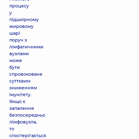
процесу
у
підшкірному
жировому
шарі
поруч з
лімфатичними
вузлами
може
бути
спровоковане
суттєвим
зниженням
імунітету.
Якщо є
запалення
безпосередньо
лімфовузла,
то
спостерігається