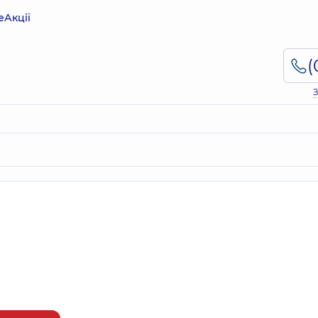
е
Акції
З