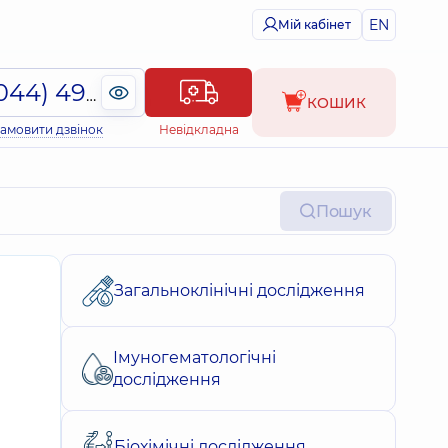
EN
Мій кабінет
(044) 495-2-888
КОШИК
амовити дзвінок
Невідкладна
Пошук
Загальноклінічні дослідження
Імуногематологічні
дослідження
Біохімічні дослідження