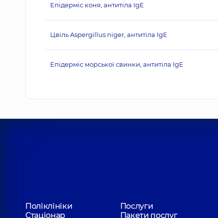
Епідерміс коня, антитіла IgE
Цвіль Aspergillus niger, антитіла IgE
Епідерміс морської свинки, антитіла IgE
Поліклініки
Послуги
Стаціонар
Пакети послуг