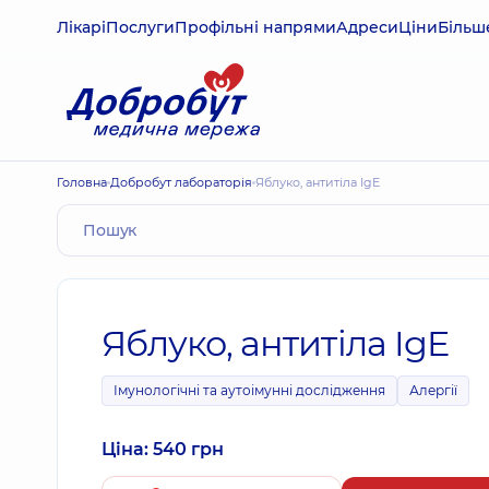
Лікарі
Послуги
Профільні напрями
Адреси
Ціни
Більш
Головна
Добробут лабораторія
Яблуко, антитіла IgE
Яблуко, антитіла IgE
Імунологічні та аутоімунні дослідження
Алергії
Ціна: 540 грн