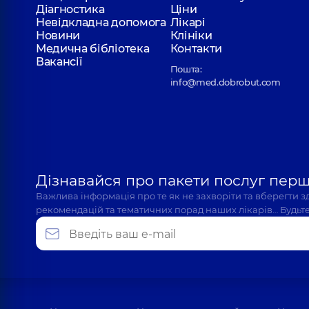
Діагностика
Ціни
Невідкладна допомога
Лікарі
Новини
Клініки
Медична бібліотека
Контакти
Вакансії
Пошта:
info@med.dobrobut.com
Дізнавайся про пакети послуг пер
Важлива інформація про те як не захворіти та вберегти 
рекомендацій та тематичних порад наших лікарів… Будьте