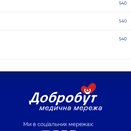
540
540
540
Ми в соціальних мережах: