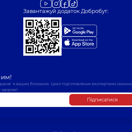
Завантажуй додаток Добробут:
шим!
здоров`я ваших близьких. Цикл підготовлених експертами сезонн
 здорові!
Підписатися