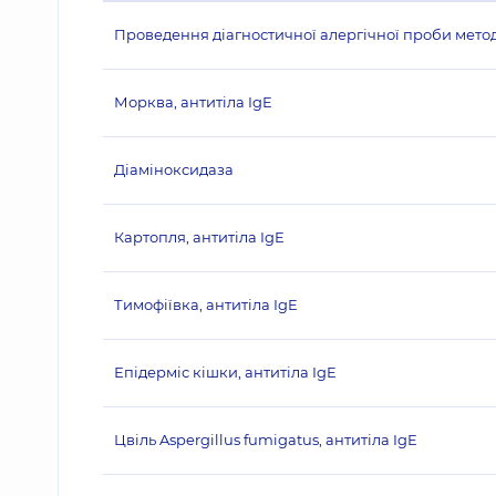
Проведення діагностичної алергічної проби методо
Морква, антитіла IgE
Діаміноксидаза
Картопля, антитіла IgE
Тимофіївка, антитіла IgE
Епідерміс кішки, антитіла IgE
Цвіль Aspergillus fumigatus, антитіла IgE