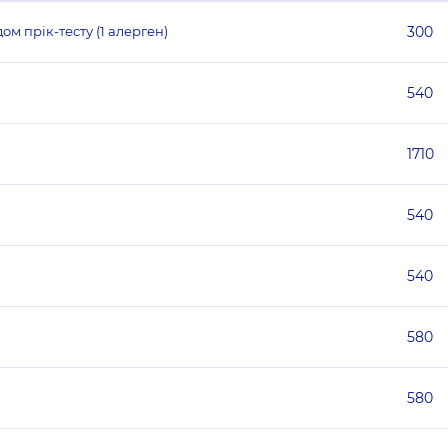
м прік-тесту (1 алерген)
300
540
1710
540
540
580
580