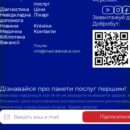
послуг
Діагностика
Ціни
Невідкладна
Лікарі
Завантажуй д
допомога
Добробут:
Новини
Клініки
Медична
Контакти
бібліотека
Вакансії
Пошта:
info@med.dobrobut.com
Дізнавайся про пакети послуг першим!
Важлива інформація про те як не захворіти та вберегти здоров`
близьких. Цикл підготовлених експертами сезонних рекомендаці
тематичних порад наших лікарів… Будьте здорові!
Підписатис