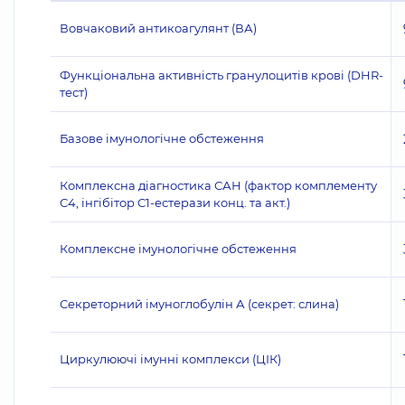
Вовчаковий антикоагулянт (ВА)
Функціональна активність гранулоцитів крові (DHR-
тест)
Базове імунологічне обстеження
Комплексна діагностика САН (фактор комплементу
С4, інгібітор C1-естерази конц. та акт.)
Комплексне імунологічне обстеження
Секреторний імуноглобулін А (секрет: слина)
Циркулюючі імунні комплекси (ЦІК)