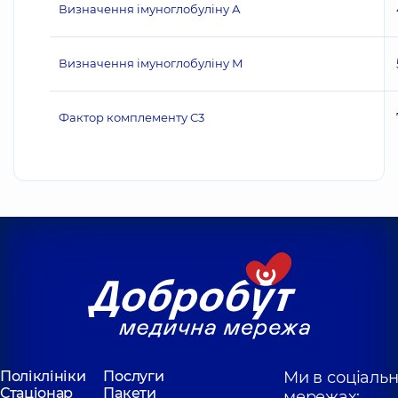
Визначення імуноглобуліну А
Визначення імуноглобуліну М
Фактор комплементу С3
Поліклініки
Послуги
Ми в соціаль
Стаціонар
Пакети
мережах: