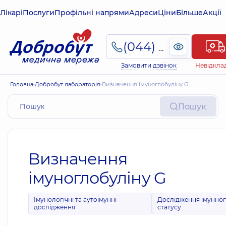
Лікарі
Послуги
Профільні напрями
Адреси
Ціни
Більше
Акції
(044) 495-2-888
Замовити дзвінок
Невідкла
Головна
Добробут лабораторія
Визначення імуноглобуліну G
Пошук
Визначення
імуноглобуліну G
Імунологічні та аутоімунні
Дослідження імунно
дослідження
статусу