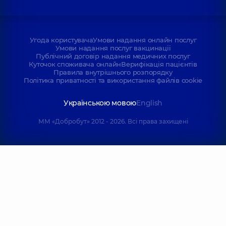
Угода користувача
Умови надання онлайн послуг
Умови надання послуг вакцинації
Публічний договір надання медичних послуг
Куточок споживача онлайн
Верифікація пацієнтів
Правила внутрішнього розпорядку
Політика приватності та використання файлів cookie
Українською мовою
English
ММ «Добробут» 2012 - 2026. Всі права захищені