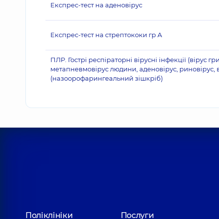
Експрес-тест на аденовірус
Експрес-тест на стрептококи гр А
ПЛР. Гострі респіраторні вірусні інфекції (вірус г
метапневмовірус людини, аденовірус, риновірус, в
(назоорофарингеальний зішкріб)
Поліклініки
Послуги