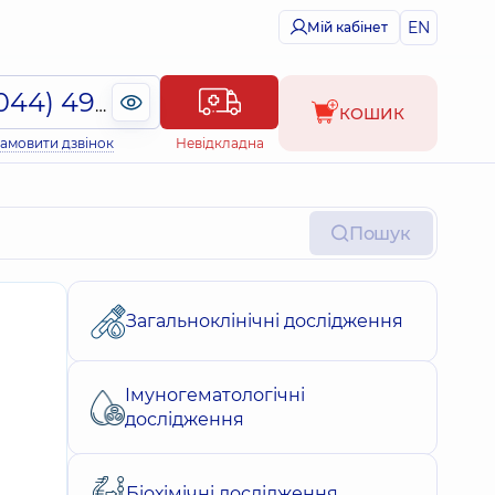
EN
Мій кабінет
(044) 495-2-888
КОШИК
амовити дзвінок
Невідкладна
Пошук
Загальноклінічні дослідження
Імуногематологічні
дослідження
Біохімічні дослідження