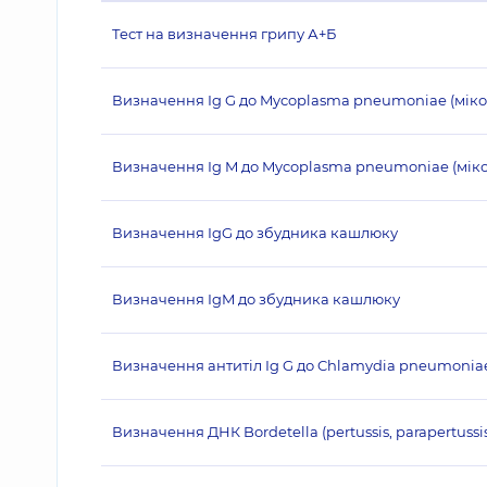
Тест на визначення грипу А+Б
Визначення Ig G до Mycoplasma pneumoniae (мік
Визначення Ig M до Mycoplasma pneumoniae (мік
Визначення IgG до збудника кашлюку
Визначення IgM до збудника кашлюку
Визначення антитіл Ig G до Chlamydia pneumonia
Визначення ДНК Bordetella (pertussis, parapertuss