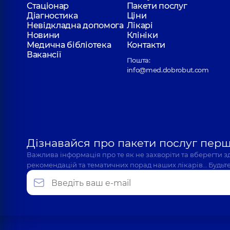
Стаціонар
Пакети послуг
Діагностика
Ціни
Невідкладна допомога
Лікарі
Новини
Клініки
Медична бібліотека
Контакти
Вакансії
Пошта:
info@med.dobrobut.com
Дізнавайся про пакети послуг пер
Важлива інформація про те як не захворіти та вберегти 
рекомендацій та тематичних порад наших лікарів… Будьте