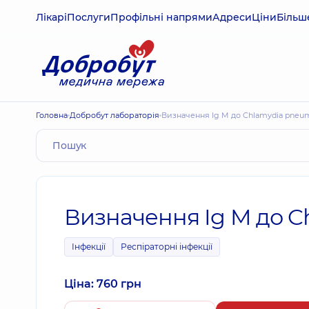
Лікарі
Послуги
Профільні напрями
Адреси
Ціни
Більш
Головна
Добробут лабораторія
Визначення Ig M до Chlamydia pneu
Визначення Ig M до 
Інфекції
Респіраторні інфекції
Ціна: 760 грн