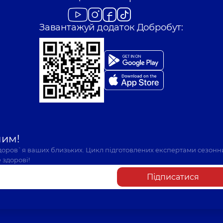
Завантажуй додаток Добробут:
шим!
здоров`я ваших близьких. Цикл підготовлених експертами сезонн
 здорові!
Підписатися