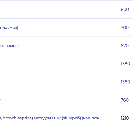
800
оплазмоз)
700
оплазмоз)
670
1380
1380
e
760
is, bronchiseptica) методом ПЛР (зішкреб) (кашлюк)
1210