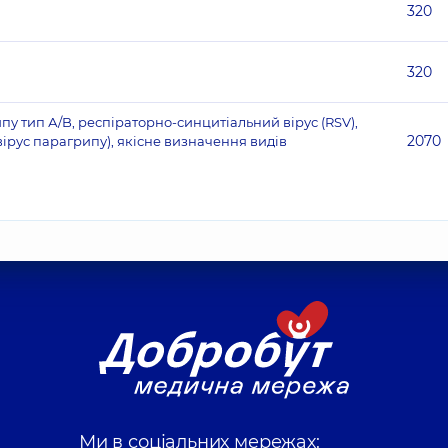
320
320
рипу тип А/B, респіраторно-синцитіальний вірус (RSV),
2070
ірус парагрипу), якісне визначення видів
Ми в соціальних мережах: