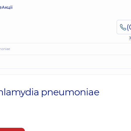
е
Акції
З
moniae
Chlamydia pneumoniae