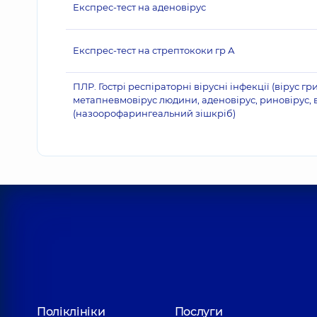
Експрес-тест на аденовірус
Експрес-тест на стрептококи гр А
ПЛР. Гострі респіраторні вірусні інфекції (вірус г
метапневмовірус людини, аденовірус, риновірус, в
(назоорофарингеальний зішкріб)
Поліклініки
Послуги