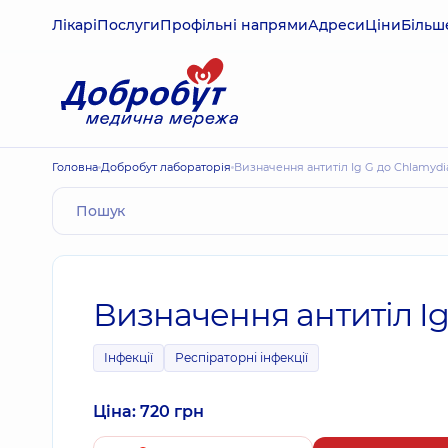
Лікарі
Послуги
Профільні напрями
Адреси
Ціни
Більш
Головна
Добробут лабораторія
Визначення антитіл Ig G до Chlamyd
Визначення антитіл I
Інфекції
Респіраторні інфекції
Ціна: 720 грн