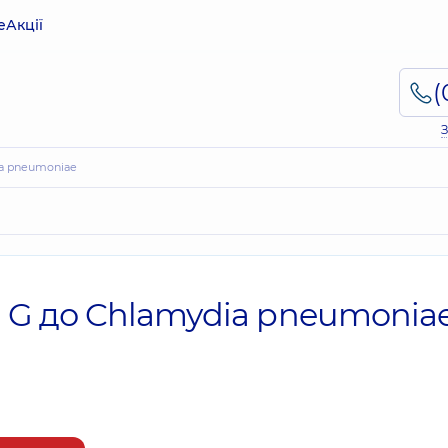
е
Акції
З
ia pneumoniae
g G до Chlamydia pneumonia