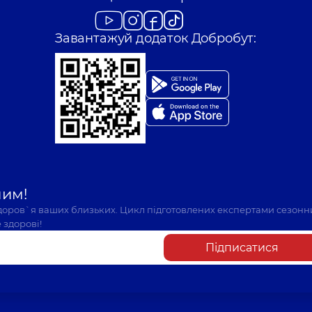
Завантажуй додаток Добробут:
шим!
здоров`я ваших близьких. Цикл підготовлених експертами сезонн
 здорові!
Підписатися