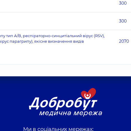
300
300
рипу тип А/B, респіраторно-синцитіальний вірус (RSV),
2070
ірус парагрипу), якісне визначення видів
Ми в соціальних мережах: