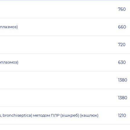
760
оплазмоз)
660
720
оплазмоз)
630
1380
1380
is, bronchiseptica) методом ПЛР (зішкреб) (кашлюк)
1210