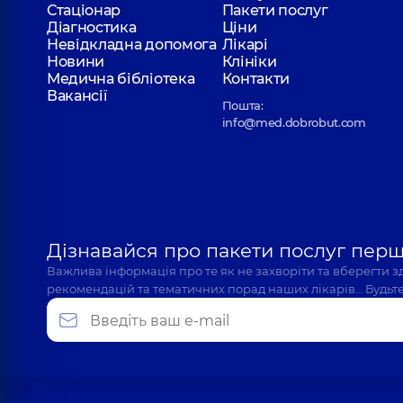
Стаціонар
Пакети послуг
Діагностика
Ціни
Невідкладна допомога
Лікарі
Новини
Клініки
Медична бібліотека
Контакти
Вакансії
Пошта:
info@med.dobrobut.com
Дізнавайся про пакети послуг пер
Важлива інформація про те як не захворіти та вберегти 
рекомендацій та тематичних порад наших лікарів… Будьте