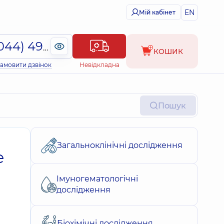
EN
Мій кабінет
(044) 495-2-888
КОШИК
амовити дзвінок
Невідкладна
Пошук
Загальноклінічні дослідження
e
Імуногематологічні
дослідження
Біохімічні дослідження