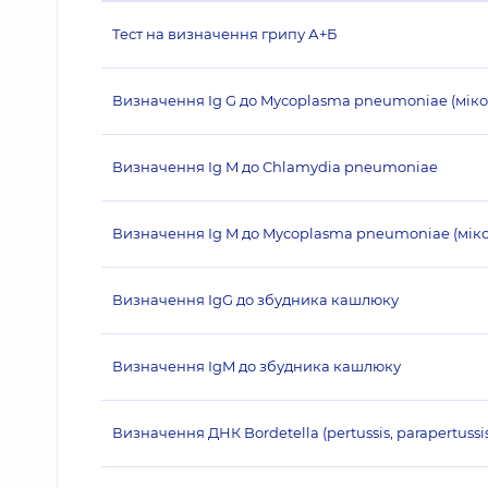
Тест на визначення грипу А+Б
Визначення Ig G до Mycoplasma pneumoniae (мік
Визначення Ig M до Chlamydia pneumoniae
Визначення Ig M до Mycoplasma pneumoniae (мік
Визначення IgG до збудника кашлюку
Визначення IgM до збудника кашлюку
Визначення ДНК Bordetella (pertussis, parapertuss