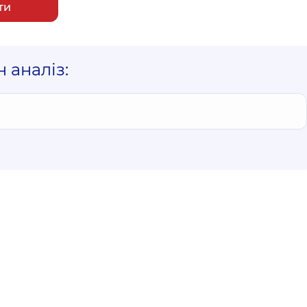
ти
 аналіз: