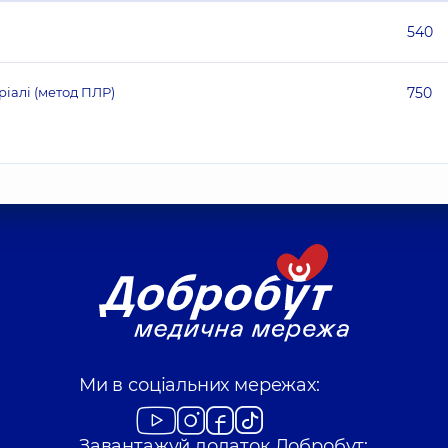
540
ріалі (метод ПЛР)
750
Ми в соціальних мережах:
Завантажуй додаток Добробут: