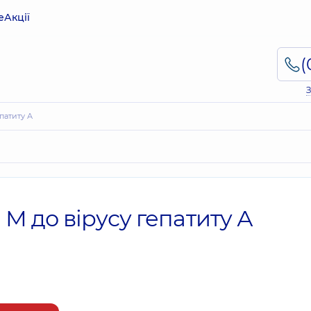
е
Акції
З
епатиту А
 М до вірусу гепатиту А