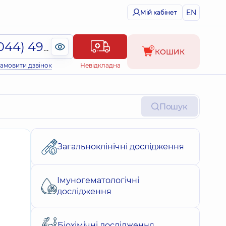
EN
Мій кабінет
(044) 495-2-888
КОШИК
амовити дзвінок
Невідкладна
Пошук
Загальноклінічні дослідження
Імуногематологічні
дослідження
Біохімічні дослідження