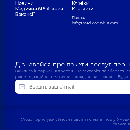
Новини
Клініки
Медична бібліотека
Контакти
Вакансії
Пошта:
info@med.dobrobut.com
Дізнавайся про пакети послуг пер
Важлива інформація про те як не захворіти та вберегти 
рекомендацій та тематичних порад наших лікарів… Будьте
Угода користувача
Умови надання онлайн послуг
Умови 
Правила в