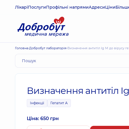
Лікарі
Послуги
Профільні напрями
Адреси
Ціни
Більш
Головна
Добробут лабораторія
Визначення антитіл Ig М до вірусу г
Визначення антитіл Ig
Інфекції
Гепатит А
Ціна: 650 грн