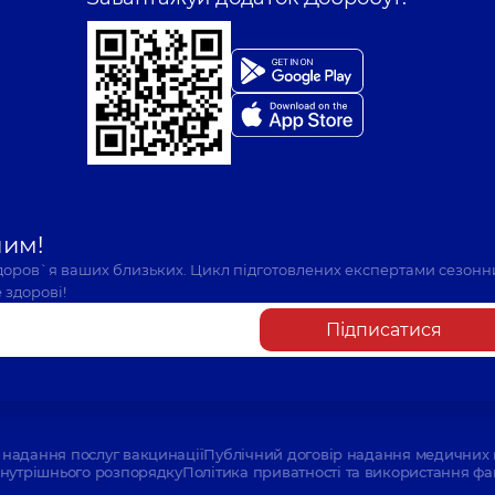
шим!
здоров`я ваших близьких. Цикл підготовлених експертами сезонн
 здорові!
Підписатися
надання послуг вакцинації
Публічний договір надання медичних 
нутрішнього розпорядку
Політика приватності та використання фа