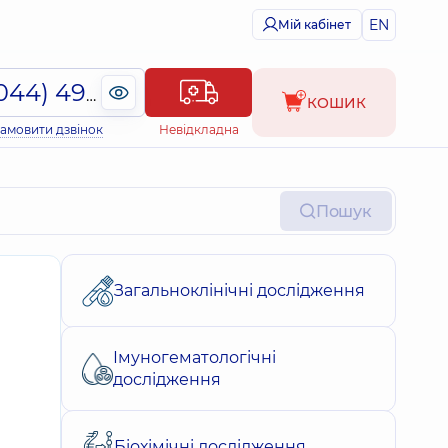
EN
Мій кабінет
(044) 495-2-888
КОШИК
амовити дзвінок
Невідкладна
Пошук
Загальноклінічні дослідження
Імуногематологічні
дослідження
Біохімічні дослідження