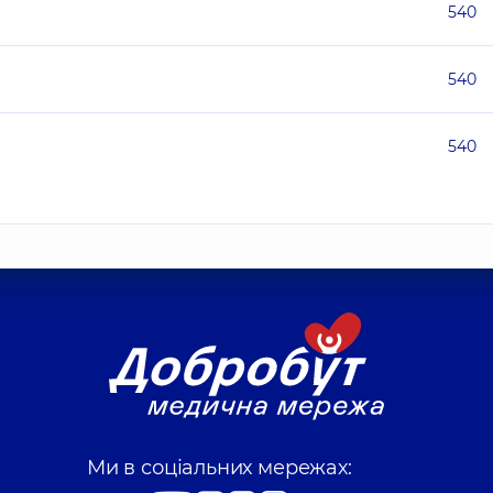
540
540
540
Ми в соціальних мережах: