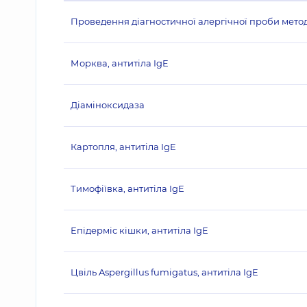
Проведення діагностичної алергічної проби методо
Морква, антитіла IgE
Діаміноксидаза
Картопля, антитіла IgE
Тимофіївка, антитіла IgE
Епідерміс кішки, антитіла IgE
Цвіль Aspergillus fumigatus, антитіла IgE