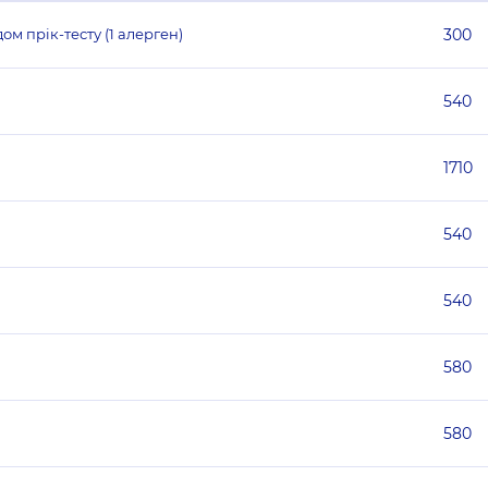
м прік-тесту (1 алерген)
300
540
1710
540
540
580
580