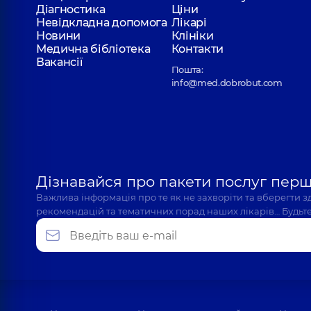
Діагностика
Ціни
Невідкладна допомога
Лікарі
Новини
Клініки
Медична бібліотека
Контакти
Вакансії
Пошта:
info@med.dobrobut.com
Дізнавайся про пакети послуг пер
Важлива інформація про те як не захворіти та вберегти 
рекомендацій та тематичних порад наших лікарів… Будьте