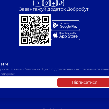
Завантажуй додаток Добробут:
шим!
здоров`я ваших близьких. Цикл підготовлених експертами сезонн
 здорові!
Підписатися