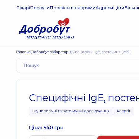
Лікарі
Послуги
Профільні напрями
Адреси
Ціни
Більш
Головна
Добробут лабораторія
Специфічні IgE, постениця (w19)
Специфічні IgE, посте
Імунологічні та аутоімунні дослідження
Алергії
Ціна: 540 грн