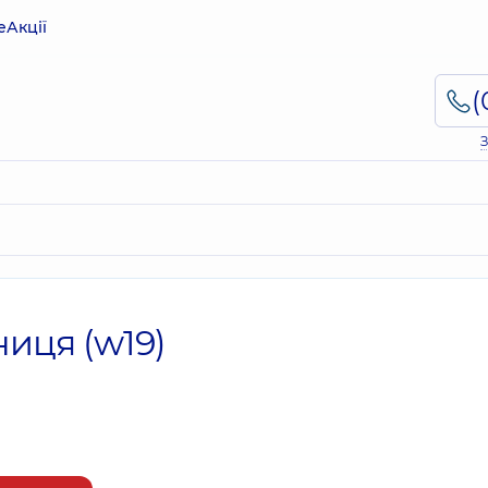
е
Акції
З
ниця (w19)