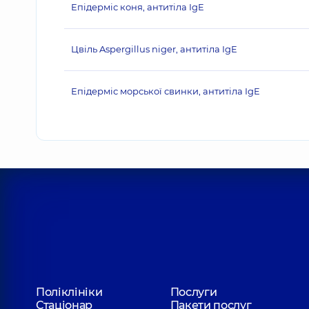
Епідерміс коня, антитіла IgE
Цвіль Aspergillus niger, антитіла IgE
Епідерміс морської свинки, антитіла IgE
Поліклініки
Послуги
Стаціонар
Пакети послуг