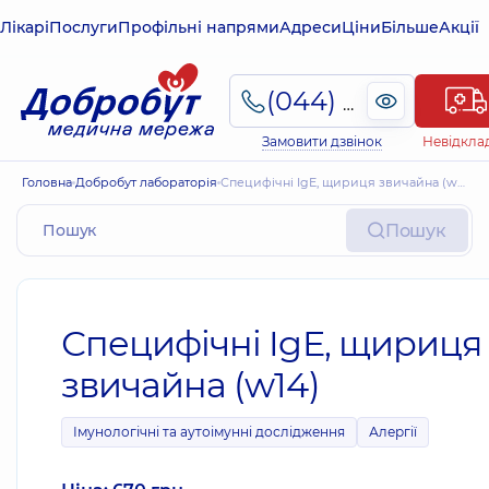
Лікарі
Послуги
Профільні напрями
Адреси
Ціни
Більше
Акції
(044) 495-2-888
Замовити дзвінок
Невідкла
Головна
Добробут лабораторія
Специфічні IgE, щириця звичайна (w14)
Пошук
Специфічні IgE, щириця
звичайна (w14)
Імунологічні та аутоімунні дослідження
Алергії