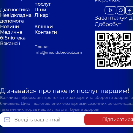
послуг
Діагностика
Ціни
Невідкладна
Лікарі
Завантажуй д
допомога
Добробут:
Новини
Клініки
Медична
Контакти
бібліотека
Вакансії
Пошта:
info@med.dobrobut.com
Дізнавайся про пакети послуг першим!
Важлива інформація про те як не захворіти та вберегти здоров`
близьких. Цикл підготовлених експертами сезонних рекомендаці
тематичних порад наших лікарів… Будьте здорові!
Підписатис