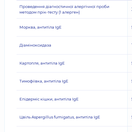
Проведення діагностичної алергічної проби
методом прік-тесту (1 алерген)
Морква, антитіла IgE
Діаміноксидаза
Картопля, антитіла IgE
Тимофіївка, антитіла IgE
Епідерміс кішки, антитіла IgE
Цвіль Aspergillus fumigatus, антитіла IgE