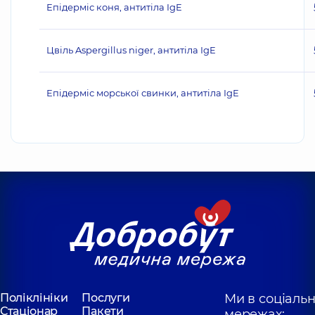
Епідерміс коня, антитіла IgE
Цвіль Aspergillus niger, антитіла IgE
Епідерміс морської свинки, антитіла IgE
Поліклініки
Послуги
Ми в соціаль
Стаціонар
Пакети
мережах: