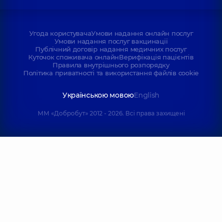
Угода користувача
Умови надання онлайн послуг
Умови надання послуг вакцинації
Публічний договір надання медичних послуг
Куточок споживача онлайн
Верифікація пацієнтів
Правила внутрішнього розпорядку
Політика приватності та використання файлів cookie
Українською мовою
English
ММ «Добробут» 2012 - 2026. Всі права захищені