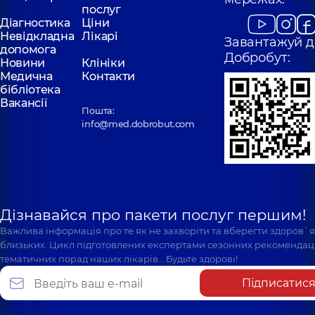
послуг
Діагностика
Ціни
Невідкладна
Лікарі
Завантажуй д
допомога
Добробут:
Новини
Клініки
Медична
Контакти
бібліотека
Вакансії
Пошта:
info@med.dobrobut.com
Дізнавайся про пакети послуг першим!
Важлива інформація про те як не захворіти та вберегти здоров`
близьких. Цикл підготовлених експертами сезонних рекомендаці
тематичних порад наших лікарів… Будьте здорові!
Підписатис