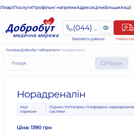
Лікарі
Послуги
Профільні напрями
Адреси
Ціни
Більше
Акції
(044) 495-2-888
Замовити дзвінок
Невідкла
Головна
Добробут лабораторія
Норадреналін
Пошук
Норадреналін
Інші
Оцінка гіпоталамо-гіпофізарно-наднирников
гормони
системи
Ціна: 1390 грн