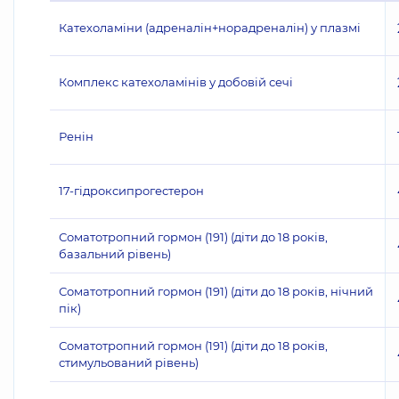
Катехоламіни (адреналін+норадреналін) у плазмі
Комплекс катехоламінів у добовій сечі
Ренін
17-гідроксипрогестерон
Соматотропний гормон (191) (діти до 18 років,
базальний рівень)
Соматотропний гормон (191) (діти до 18 років, нічний
пік)
Соматотропний гормон (191) (діти до 18 років,
стимульований рівень)