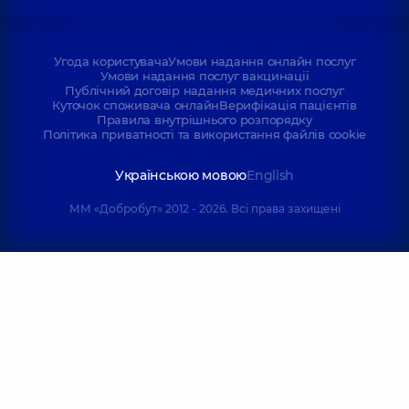
Угода користувача
Умови надання онлайн послуг
Умови надання послуг вакцинації
Публічний договір надання медичних послуг
Куточок споживача онлайн
Верифікація пацієнтів
Правила внутрішнього розпорядку
Політика приватності та використання файлів cookie
Українською мовою
English
ММ «Добробут» 2012 - 2026. Всі права захищені