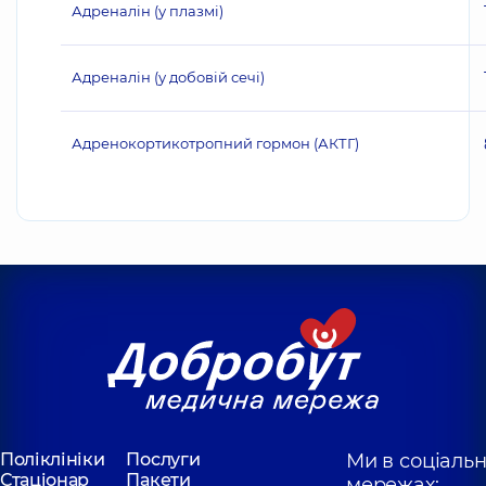
Адреналін (у плазмі)
Адреналін (у добовій сечі)
Адренокортикотропний гормон (АКТГ)
Поліклініки
Послуги
Ми в соціаль
Стаціонар
Пакети
мережах: