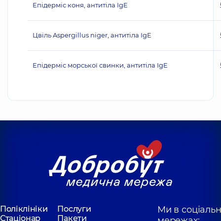
Епідерміс коня, антитіла IgE
Цвіль Aspergillus niger, антитіла IgE
Епідерміс морської свинки, антитіла IgE
Поліклініки
Послуги
Ми в соціаль
Стаціонар
Пакети
мережах: