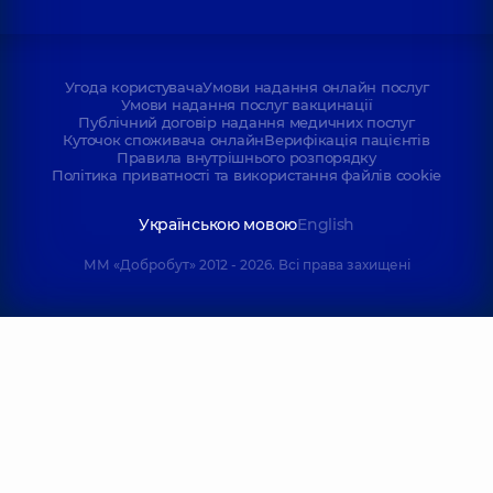
Угода користувача
Умови надання онлайн послуг
Умови надання послуг вакцинації
Публічний договір надання медичних послуг
Куточок споживача онлайн
Верифікація пацієнтів
Правила внутрішнього розпорядку
Політика приватності та використання файлів cookie
Українською мовою
English
ММ «Добробут» 2012 - 2026. Всі права захищені