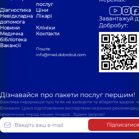
послуг
Діагностика
Ціни
Невідкладна
Лікарі
Завантажуй д
допомога
Добробут:
Новини
Клініки
Медична
Контакти
бібліотека
Вакансії
Пошта:
info@med.dobrobut.com
Дізнавайся про пакети послуг першим!
Важлива інформація про те як не захворіти та вберегти здоров`
близьких. Цикл підготовлених експертами сезонних рекомендаці
тематичних порад наших лікарів… Будьте здорові!
Підписатис