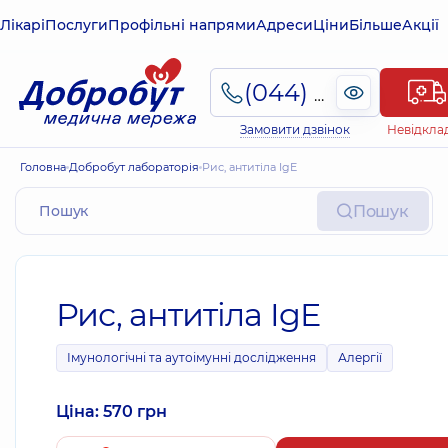
Лікарі
Послуги
Профільні напрями
Адреси
Ціни
Більше
Акції
(044) 495-2-888
Замовити дзвінок
Невідкла
Головна
Добробут лабораторія
Рис, антитіла IgE
Пошук
Рис, антитіла IgE
Імунологічні та аутоімунні дослідження
Алергії
Ціна: 570 грн