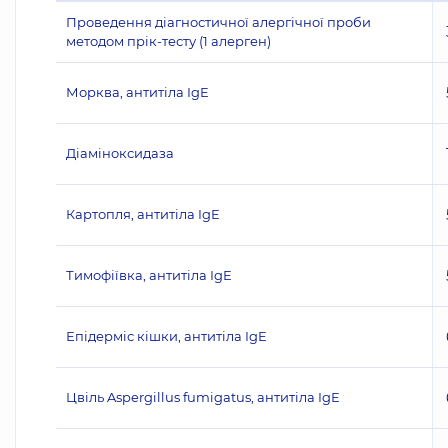
Проведення діагностичної алергічної проби
методом прік-тесту (1 алерген)
Морква, антитіла IgE
Діаміноксидаза
Картопля, антитіла IgE
Тимофіївка, антитіла IgE
Епідерміс кішки, антитіла IgE
Цвіль Aspergillus fumigatus, антитіла IgE