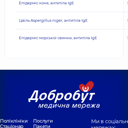
Епідерміс коня, антитіла IgE
Цвіль Aspergillus niger, антитіла IgE
Епідерміс морської свинки, антитіла IgE
Поліклініки
Послуги
Ми в соціаль
Стаціонар
Пакети
мережах: