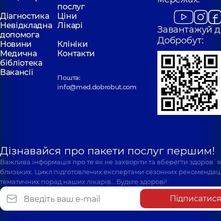
послуг
Діагностика
Ціни
Невідкладна
Лікарі
Завантажуй д
допомога
Добробут:
Новини
Клініки
Медична
Контакти
бібліотека
Вакансії
Пошта:
info@med.dobrobut.com
Дізнавайся про пакети послуг першим!
Важлива інформація про те як не захворіти та вберегти здоров`
близьких. Цикл підготовлених експертами сезонних рекомендаці
тематичних порад наших лікарів… Будьте здорові!
Підписатис