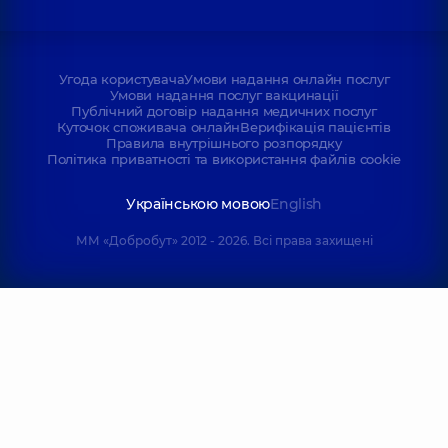
Угода користувача
Умови надання онлайн послуг
Умови надання послуг вакцинації
Публічний договір надання медичних послуг
Куточок споживача онлайн
Верифікація пацієнтів
Правила внутрішнього розпорядку
Політика приватності та використання файлів cookie
Українською мовою
English
ММ «Добробут» 2012 - 2026. Всі права захищені