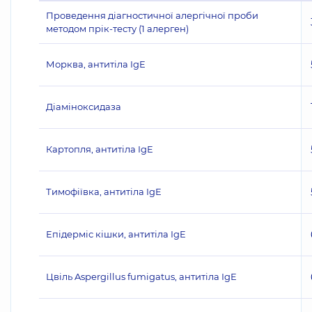
Проведення діагностичної алергічної проби
методом прік-тесту (1 алерген)
Морква, антитіла IgE
Діаміноксидаза
Картопля, антитіла IgE
Тимофіївка, антитіла IgE
Епідерміс кішки, антитіла IgE
Цвіль Aspergillus fumigatus, антитіла IgE