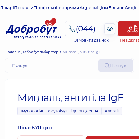
Лікарі
Послуги
Профільні напрями
Адреси
Ціни
Більше
Акції
(044) 495-2-888
Замовити дзвінок
Невідкла
Головна
Добробут лабораторія
Мигдаль, антитіла IgE
Пошук
Мигдаль, антитіла IgE
Імунологічні та аутоімунні дослідження
Алергії
Ціна: 570 грн