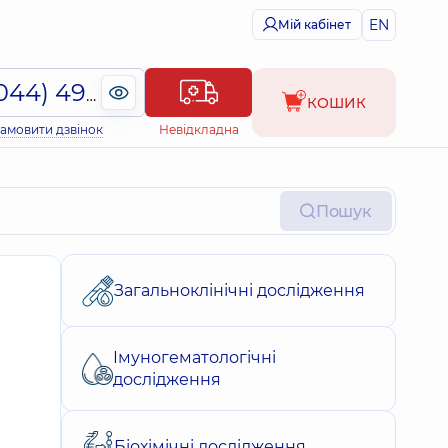
EN
Мій кабінет
(044) 495-2-888
КОШИК
амовити дзвінок
Невідкладна
Пошук
Загальноклінічні дослідження
Імуногематологічні
дослідження
Біохімічні дослідження