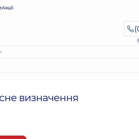
е
Акції
З
ня
кісне визначення