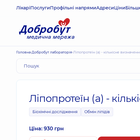
Лікарі
Послуги
Профільні напрями
Адреси
Ціни
Більш
Головна
Добробут лабораторія
Ліпопротеїн (а) - кількісне визначен
Ліпопротеїн (а) - кіль
Біохімічні дослідження
Обмін ліпідів
Ціна: 930 грн