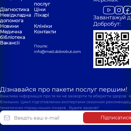
послуг
Діагностика
Ціни
Невідкладна
Лікарі
Завантажуй д
допомога
Добробут:
Новини
Клініки
Медична
Контакти
бібліотека
Вакансії
Пошта:
info@med.dobrobut.com
Дізнавайся про пакети послуг першим!
Важлива інформація про те як не захворіти та вберегти здоров`
близьких. Цикл підготовлених експертами сезонних рекомендаці
тематичних порад наших лікарів… Будьте здорові!
Підписатис