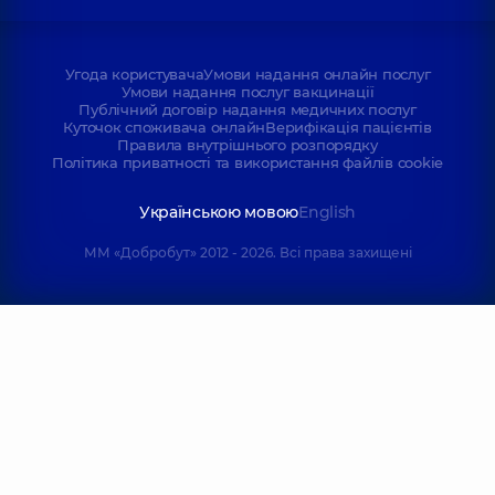
Угода користувача
Умови надання онлайн послуг
Умови надання послуг вакцинації
Публічний договір надання медичних послуг
Куточок споживача онлайн
Верифікація пацієнтів
Правила внутрішнього розпорядку
Політика приватності та використання файлів cookie
Українською мовою
English
ММ «Добробут» 2012 - 2026. Всі права захищені