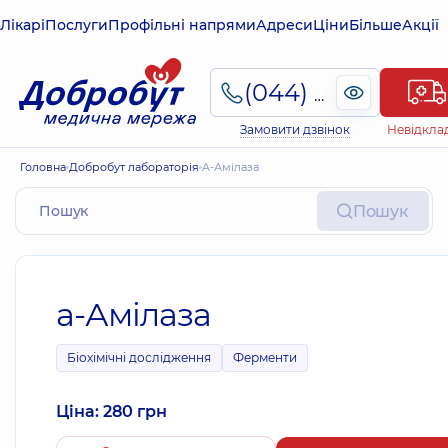
Лікарі
Послуги
Профільні напрями
Адреси
Ціни
Більше
Акції
(044) 495-2-888
Замовити дзвінок
Невідкла
Головна
Добробут лабораторія
a-Амілаза
Пошук
a-Амілаза
Біохімічні дослідження
Ферменти
Ціна: 280 грн