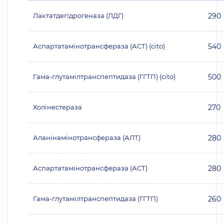
Лактатдегідрогеназа (ЛДГ)
290
Аспартатамінотрансфераза (АСТ) (cito)
540
Гама-глутамілтранспептидаза (ГГТП) (cito)
500
Холінестераза
270
Аланінамінотрансфераза (АЛТ)
280
Аспартатамінотрансфераза (АСТ)
280
Гама-глутамілтранспептидаза (ГГТП)
260