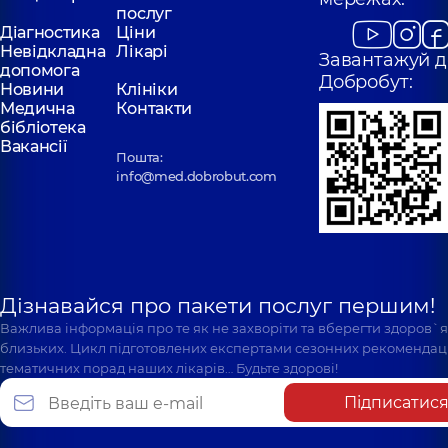
послуг
Діагностика
Ціни
Невідкладна
Лікарі
Завантажуй д
допомога
Добробут:
Новини
Клініки
Медична
Контакти
бібліотека
Вакансії
Пошта:
info@med.dobrobut.com
Дізнавайся про пакети послуг першим!
Важлива інформація про те як не захворіти та вберегти здоров`
близьких. Цикл підготовлених експертами сезонних рекомендаці
тематичних порад наших лікарів… Будьте здорові!
Підписатис