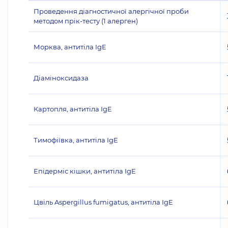
Проведення діагностичної алергічної проби
методом прік-тесту (1 алерген)
Морква, антитіла IgE
Діаміноксидаза
Картопля, антитіла IgE
Тимофіївка, антитіла IgE
Епідерміс кішки, антитіла IgE
Цвіль Aspergillus fumigatus, антитіла IgE