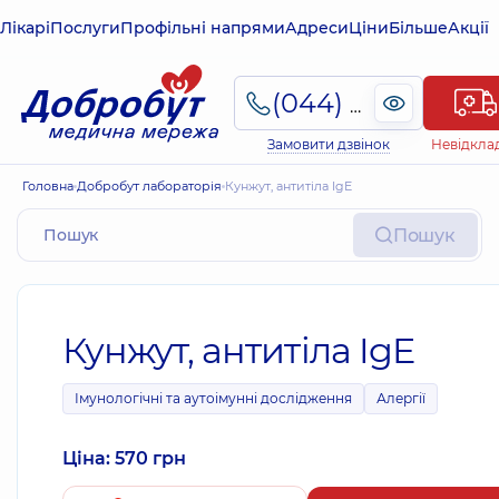
Лікарі
Послуги
Профільні напрями
Адреси
Ціни
Більше
Акції
(044) 495-2-888
Замовити дзвінок
Невідкла
Головна
Добробут лабораторія
Кунжут, антитіла IgE
Пошук
Кунжут, антитіла IgE
Імунологічні та аутоімунні дослідження
Алергії
Ціна: 570 грн