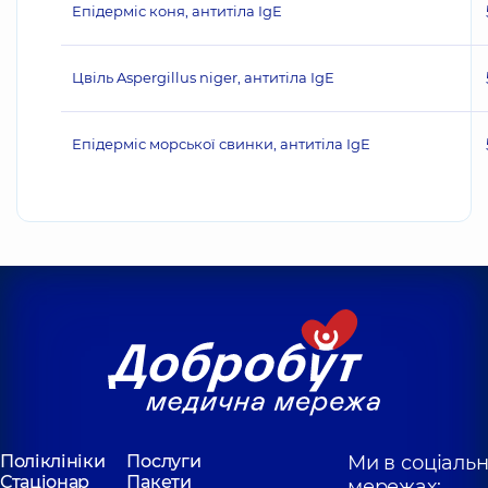
Епідерміс коня, антитіла IgE
Цвіль Aspergillus niger, антитіла IgE
Епідерміс морської свинки, антитіла IgE
Поліклініки
Послуги
Ми в соціаль
Стаціонар
Пакети
мережах: