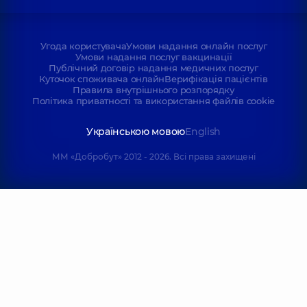
Угода користувача
Умови надання онлайн послуг
Умови надання послуг вакцинації
Публічний договір надання медичних послуг
Куточок споживача онлайн
Верифікація пацієнтів
Правила внутрішнього розпорядку
Політика приватності та використання файлів cookie
Українською мовою
English
ММ «Добробут» 2012 - 2026. Всі права захищені