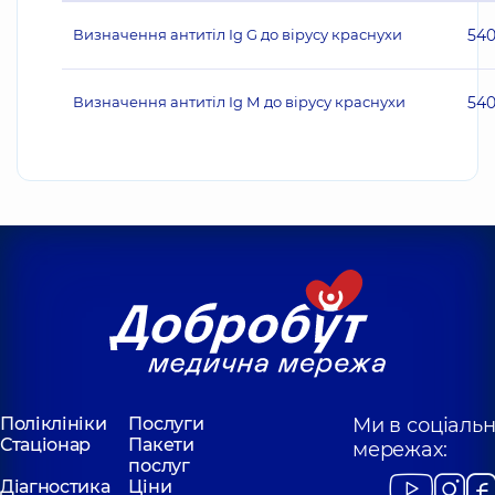
Визначення антитіл Ig G до вірусу краснухи
54
Визначення антитіл Ig М до вірусу краснухи
54
Поліклініки
Послуги
Ми в соціаль
Стаціонар
Пакети
мережах:
послуг
Діагностика
Ціни