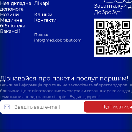
Невідкладна
Лікарі
Завантажуй д
допомога
Добробут:
Новини
Клініки
Медична
Контакти
бібліотека
Вакансії
Пошта:
info@med.dobrobut.com
Дізнавайся про пакети послуг першим!
Важлива інформація про те як не захворіти та вберегти здоров`
близьких. Цикл підготовлених експертами сезонних рекомендаці
тематичних порад наших лікарів… Будьте здорові!
Підписатис