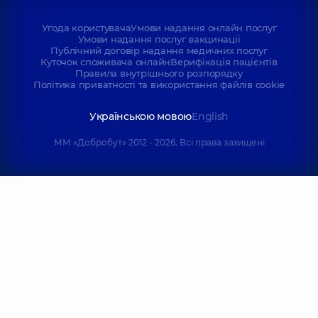
Угода користувача
Умови надання онлайн послуг
Умови надання послуг вакцинації
Публічний договір надання медичних послуг
Куточок споживача онлайн
Верифікація пацієнтів
Правила внутрішнього розпорядку
Політика приватності та використання файлів cookie
Українською мовою
English
ММ «Добробут» 2012 - 2026. Всі права захищені