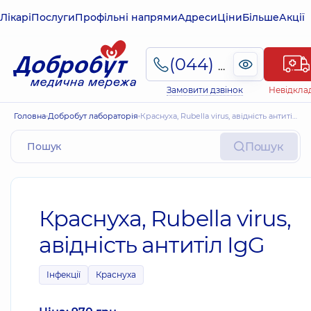
Лікарі
Послуги
Профільні напрями
Адреси
Ціни
Більше
Акції
(044) 495-2-888
Замовити дзвінок
Невідкла
Головна
Добробут лабораторія
Краснуха, Rubella virus, авідність антитіл IgG
Пошук
Краснуха, Rubella virus,
авідність антитіл IgG
Інфекції
Краснуха