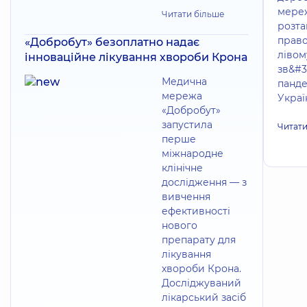
мереж
Читати більше
розта
право
«Добробут» безоплатно надає
лівом
інноваційне лікування хвороби Крона
зв&#3
Медична
панде
мережа
Україн
«Добробут»
запустила
Читати
перше
міжнародне
клінічне
дослідження — з
вивчення
ефективності
нового
препарату для
лікування
хвороби Крона.
Досліджуваний
лікарський засіб