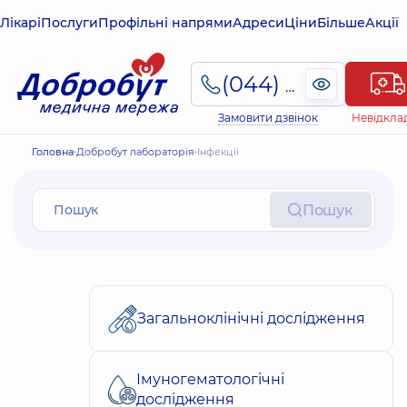
Лікарі
Послуги
Профільні напрями
Адреси
Ціни
Більше
Акції
(044) 495-2-888
Замовити дзвінок
Невідкла
Головна
Добробут лабораторія
Інфекції
Пошук
Загальноклінічні дослідження
Імуногематологічні
дослідження