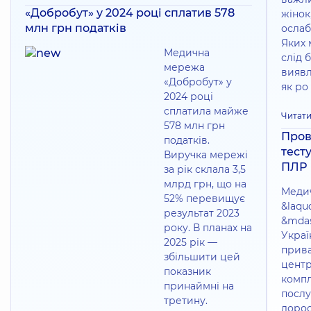
«Добробут» у 2024 році сплатив 578
жінок,
млн грн податків
ослаб
Яких 
Медична
слід б
мережа
виявл
«Добробут» у
як ро
2024 році
сплатила майже
Читати
578 млн грн
Пров
податків.
тест
Виручка мережі
ПЛР
за рік склала 3,5
млрд грн, що на
Меди
52% перевищує
&laqu
результат 2023
&mdas
року. В планах на
Украї
2025 рік —
прив
збільшити цей
центр
показник
комп
принаймні на
послу
третину.
дорос