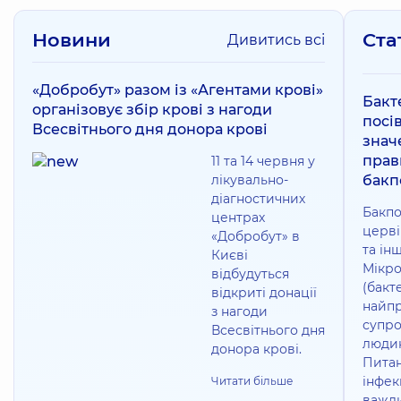
Новини
Ста
Дивитись всі
«Добробут» разом із «Агентами крові»
Бакт
організовує збір крові з нагоди
посів
Всесвітнього дня донора крові
знач
прав
11 та 14 червня у
лікувально-
бакп
діагностичних
Бакпо
центрах
церві
«Добробут» в
та ін
Києві
Мікро
відбудуться
(бакте
відкриті донації
найпр
з нагоди
супр
Всесвітнього дня
людин
донора крові.
Питан
інфек
Читати більше
важли