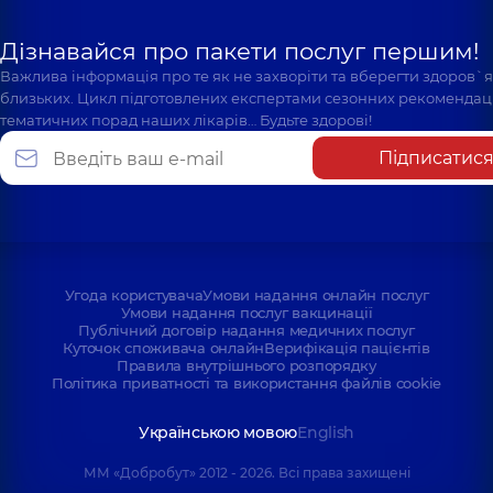
Дізнавайся про пакети послуг першим!
Важлива інформація про те як не захворіти та вберегти здоров`
близьких. Цикл підготовлених експертами сезонних рекомендаці
тематичних порад наших лікарів… Будьте здорові!
Підписатис
Угода користувача
Умови надання онлайн послуг
Умови надання послуг вакцинації
Публічний договір надання медичних послуг
Куточок споживача онлайн
Верифікація пацієнтів
Правила внутрішнього розпорядку
Політика приватності та використання файлів cookie
Українською мовою
English
ММ «Добробут» 2012 - 2026. Всі права захищені