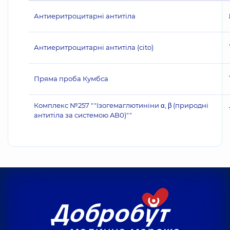
Антиеритроцитарні антитіла
Антиеритроцитарні антитіла (cito)
Пряма проба Кумбса
Комплекс №257 ""Ізогемаглютиніни α, β (природні
антитіла за системою AB0)""