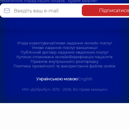
тематичних порад наших лікарів… Будьте здорові!
Підписатис
Угода користувача
Умови надання онлайн послуг
Умови надання послуг вакцинації
Публічний договір надання медичних послуг
Куточок споживача онлайн
Верифікація пацієнтів
Правила внутрішнього розпорядку
Політика приватності та використання файлів cookie
Українською мовою
English
ММ «Добробут» 2012 - 2026. Всі права захищені