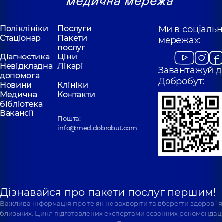
Поліклініки
Послуги
Ми в соціаль
Стаціонар
Пакети
мережах:
послуг
Діагностика
Ціни
Невідкладна
Лікарі
Завантажуй д
допомога
Добробут:
Новини
Клініки
Медична
Контакти
бібліотека
Вакансії
Пошта:
info@med.dobrobut.com
Дізнавайся про пакети послуг першим!
Важлива інформація про те як не захворіти та вберегти здоров`
близьких. Цикл підготовлених експертами сезонних рекомендаці