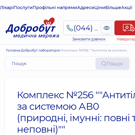
Лікарі
Послуги
Профільні напрями
Адреси
Ціни
Більше
Акції
(044) 495-2-888
Замовити дзвінок
Невідкла
Головна
Добробут лабораторія
Комплекс №256 ""Антитіла за системою АВ0 (природні, імунні: повні та неповні)""
Пошук
Комплекс №256 ""Антиті
за системою АВ0
(природні, імунні: повні 
неповні)""