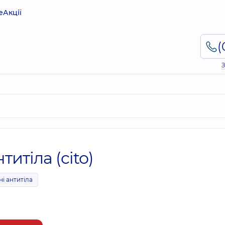
е
Акції
З
итіла (cito)
і антитіла