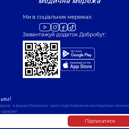
Ми в соціальних мережах:
Завантажуй додаток Добробут:
шим!
здоров`я ваших близьких. Цикл підготовлених експертами сезонн
 здорові!
Підписатися