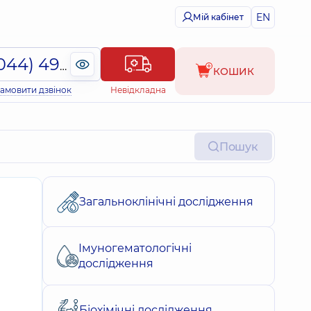
EN
Мій кабінет
(044) 495-2-888
КОШИК
амовити дзвінок
Невідкладна
Пошук
Загальноклінічні дослідження
Імуногематологічні
дослідження
Біохімічні дослідження