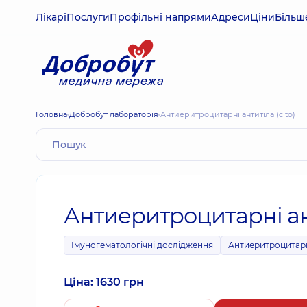
Лікарі
Послуги
Профільні напрями
Адреси
Ціни
Більш
Головна
Добробут лабораторія
Антиеритроцитарні антитіла (cito)
Антиеритроцитарні ант
Імуногематологічні дослідження
Антиеритроцитарн
Ціна: 1630 грн