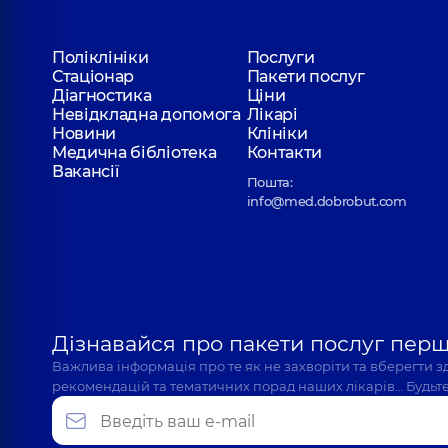
Поліклініки
Послуги
Стаціонар
Пакети послуг
Діагностика
Ціни
Невідкладна допомога
Лікарі
Новини
Клініки
Медична бібліотека
Контакти
Вакансії
Пошта:
info@med.dobrobut.com
Дізнавайся про пакети послуг пер
Важлива інформація про те як не захворіти та вберегти 
рекомендацій та тематичних порад наших лікарів… Будьте