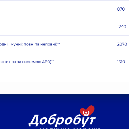
870
1240
і, імунні: повні та неповні)""
2070
антитіла за системою AB0)""
1510