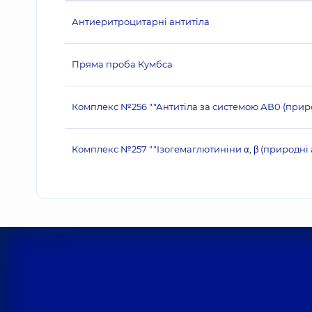
Антиеритроцитарні антитіла
Пряма проба Кумбса
Комплекс №256 ""Антитіла за системою АВ0 (природн
Комплекс №257 ""Ізогемаглютиніни α, β (природні 