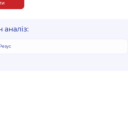
ти
 аналіз:
 Резус