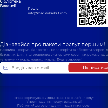
бібліотека
Вакансії
Пошта:
info@med.dobrobut.com
Дізнавайся про пакети послуг першим!
Важлива інформація про те як не захворіти та вберегти здоров`
близьких. Цикл підготовлених експертами сезонних рекомендаці
тематичних порад наших лікарів… Будьте здорові!
Підписатис
Угода користувача
Умови надання онлайн послуг
Умови надання послуг вакцинації
Публічний договір надання медичних послуг