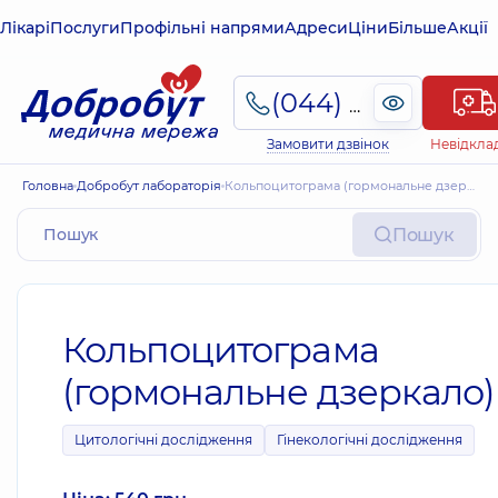
Лікарі
Послуги
Профільні напрями
Адреси
Ціни
Більше
Акції
(044) 495-2-888
Замовити дзвінок
Невідкла
Головна
Добробут лабораторія
Кольпоцитограма (гормональне дзеркало)
Пошук
Кольпоцитограма
(гормональне дзеркало)
Цитологічні дослідження
Гінекологічні дослідження