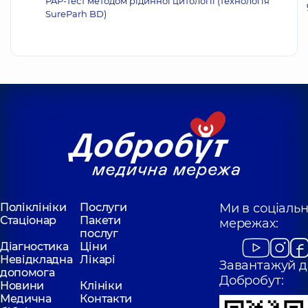
PAP-тест методом рідинної цитології (технологія
SureParh BD)
Поліклініки
Послуги
Ми в соціаль
Стаціонар
Пакети
мережах:
послуг
Діагностика
Ціни
Невідкладна
Лікарі
Завантажуй д
допомога
Добробут:
Новини
Клініки
Медична
Контакти