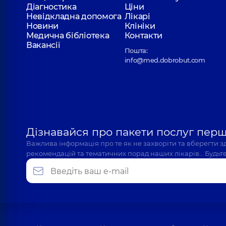
Діагностика
Ціни
Невідкладна допомога
Лікарі
Новини
Клініки
Медична бібліотека
Контакти
Вакансії
Пошта:
info@med.dobrobut.com
Дізнавайся про пакети послуг пер
Важлива інформація про те як не захворіти та вберегти 
рекомендацій та тематичних порад наших лікарів… Будьте