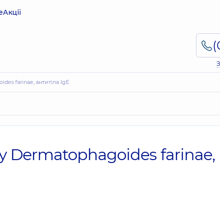
е
Акції
З
es farinae, антитіла IgE
 Dermatophagoides farinae,