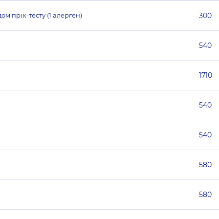
м прік-тесту (1 алерген)
300
540
1710
540
540
580
580