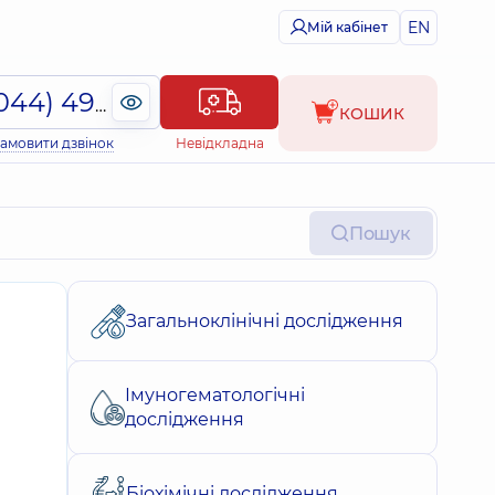
EN
Мій кабінет
(044) 495-2-888
КОШИК
амовити дзвінок
Невідкладна
Пошук
Загальноклінічні дослідження
Імуногематологічні
дослідження
Біохімічні дослідження