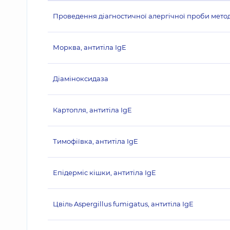
Проведення діагностичної алергічної проби методо
Морква, антитіла IgE
Діаміноксидаза
Картопля, антитіла IgE
Тимофіївка, антитіла IgE
Епідерміс кішки, антитіла IgE
Цвіль Aspergillus fumigatus, антитіла IgE