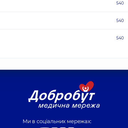
540
540
540
Ми в соціальних мережах: