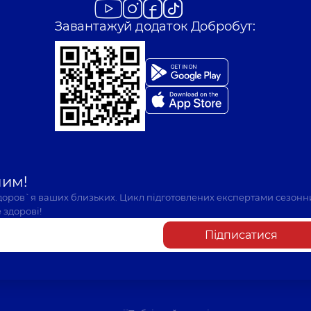
Завантажуй додаток Добробут:
шим!
здоров`я ваших близьких. Цикл підготовлених експертами сезонн
 здорові!
Підписатися