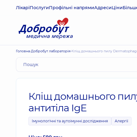
Лікарі
Послуги
Профільні напрями
Адреси
Ціни
Більш
Головна
Добробут лабораторія
Кліщ домашнього пилу Dermatophagoid
Кліщ домашнього пилу
антитіла IgE
Імунологічні та аутоімунні дослідження
Алергії