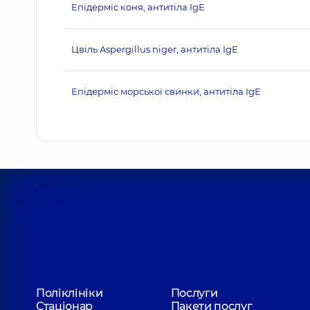
Епідерміс коня, антитіла IgE
Цвіль Aspergillus niger, антитіла IgE
Епідерміс морської свинки, антитіла IgE
Поліклініки
Послуги
Стаціонар
Пакети послуг