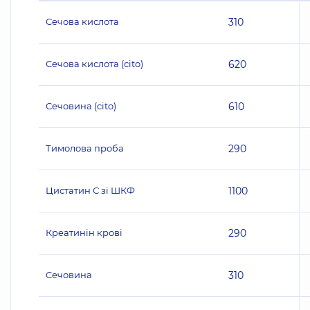
Сечова кислота
310
Сечова кислота (cito)
620
Сечовина (cito)
610
Тимолова проба
290
Цистатин С зі ШКФ
1100
Креатинін крові
290
Сечовина
310