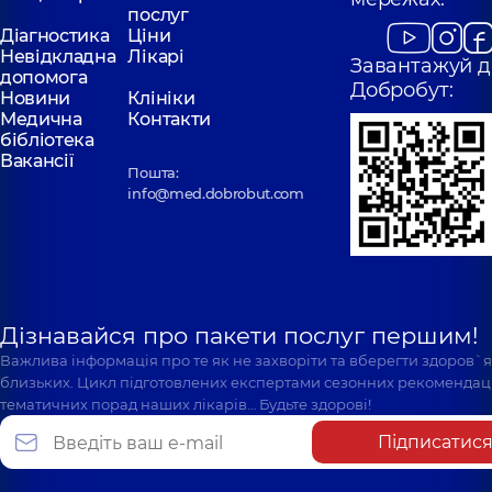
послуг
Діагностика
Ціни
Невідкладна
Лікарі
Завантажуй д
допомога
Добробут:
Новини
Клініки
Медична
Контакти
бібліотека
Вакансії
Пошта:
info@med.dobrobut.com
Дізнавайся про пакети послуг першим!
Важлива інформація про те як не захворіти та вберегти здоров`
близьких. Цикл підготовлених експертами сезонних рекомендаці
тематичних порад наших лікарів… Будьте здорові!
Підписатис