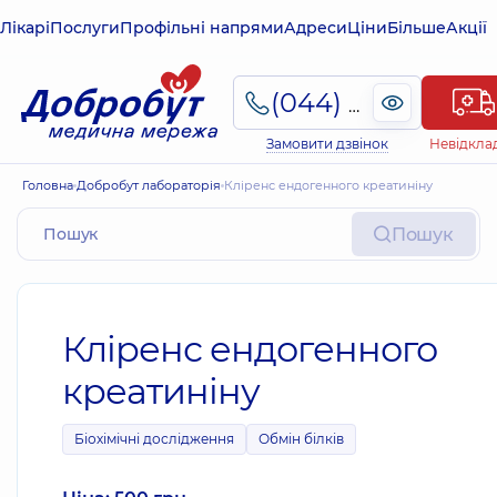
Лікарі
Послуги
Профільні напрями
Адреси
Ціни
Більше
Акції
(044) 495-2-888
Замовити дзвінок
Невідкла
Головна
Добробут лабораторія
Кліренс ендогенного креатиніну
Пошук
Кліренс ендогенного
креатиніну
Біохімічні дослідження
Обмін білків