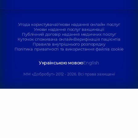
Угода користувача
Умови надання онлайн послуг
Умови надання послуг вакцинації
Публічний договір надання медичних послуг
Куточок споживача онлайн
Верифікація пацієнтів
Правила внутрішнього розпорядку
Політика приватності та використання файлів cookie
Українською мовою
English
ММ «Добробут» 2012 - 2026. Всі права захищені