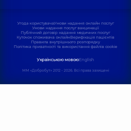
Угода користувача
Умови надання онлайн послуг
Умови надання послуг вакцинації
Публічний договір надання медичних послуг
Куточок споживача онлайн
Верифікація пацієнтів
Правила внутрішнього розпорядку
Політика приватності та використання файлів cookie
Українською мовою
English
ММ «Добробут» 2012 - 2026. Всі права захищені