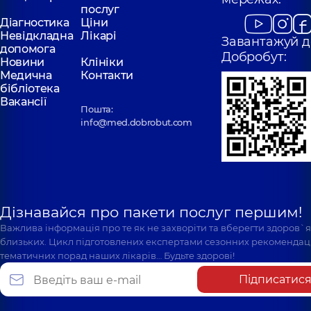
послуг
Діагностика
Ціни
Невідкладна
Лікарі
Завантажуй д
допомога
Добробут:
Новини
Клініки
Медична
Контакти
бібліотека
Вакансії
Пошта:
info@med.dobrobut.com
Дізнавайся про пакети послуг першим!
Важлива інформація про те як не захворіти та вберегти здоров`
близьких. Цикл підготовлених експертами сезонних рекомендаці
тематичних порад наших лікарів… Будьте здорові!
Підписатис