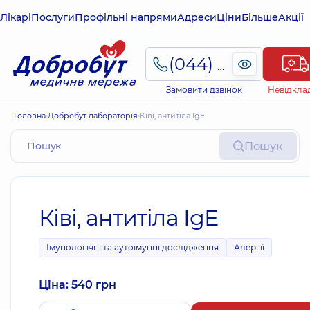
Лікарі
Послуги
Профільні напрями
Адреси
Ціни
Більше
Акції
(044) 495-2-888
Замовити дзвінок
Невідкла
Головна
Добробут лабораторія
Ківі, антитіла IgE
Пошук
Ківі, антитіла IgE
Імунологічні та аутоімунні дослідження
Алергії
Ціна: 540 грн