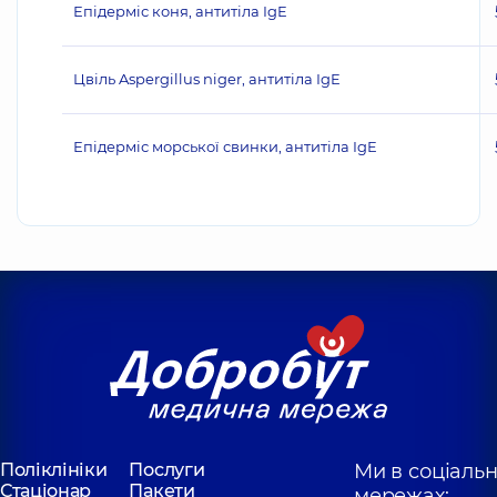
Епідерміс коня, антитіла IgE
Цвіль Aspergillus niger, антитіла IgE
Епідерміс морської свинки, антитіла IgE
Поліклініки
Послуги
Ми в соціаль
Стаціонар
Пакети
мережах: