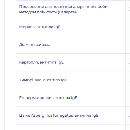
Проведення діагностичної алергічної проби
методом прік-тесту (1 алерген)
Морква, антитіла IgE
Діаміноксидаза
Картопля, антитіла IgE
Тимофіївка, антитіла IgE
Епідерміс кішки, антитіла IgE
Цвіль Aspergillus fumigatus, антитіла IgE