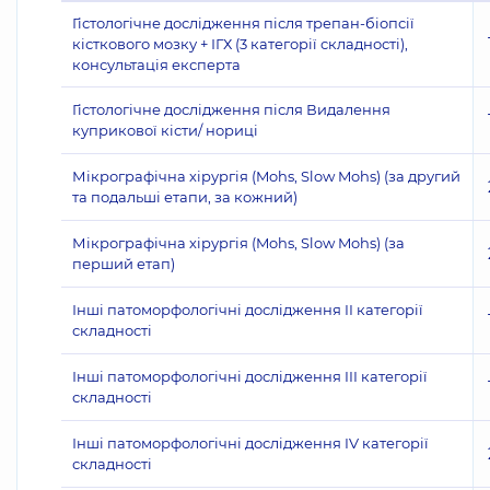
Гістологічне дослідження після трепан-біопсії
кісткового мозку + ІГХ (3 категорії складності),
консультація експерта
Гістологічне дослідження після Видалення
куприкової кісти/ нориці
Мікрографічна хірургія (Mohs, Slow Mohs) (за другий
та подальші етапи, за кожний)
Мікрографічна хірургія (Mohs, Slow Mohs) (за
перший етап)
Інші патоморфологічні дослідження II категорії
складності
Інші патоморфологічні дослідження III категорії
складності
Інші патоморфологічні дослідження IV категорії
складності