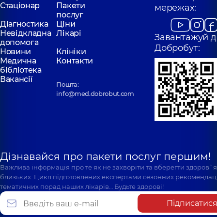
Стаціонар
Пакети
мережах:
послуг
Діагностика
Ціни
Невідкладна
Лікарі
Завантажуй д
допомога
Добробут:
Новини
Клініки
Медична
Контакти
бібліотека
Вакансії
Пошта:
info@med.dobrobut.com
Дізнавайся про пакети послуг першим!
Важлива інформація про те як не захворіти та вберегти здоров`
близьких. Цикл підготовлених експертами сезонних рекомендаці
тематичних порад наших лікарів… Будьте здорові!
Підписатис