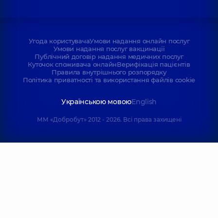
Угода користувача
Умови надання онлайн послуг
Умови надання послуг вакцинації
Публічний договір надання медичних послуг
Куточок споживача онлайн
Верифікація пацієнтів
Правила внутрішнього розпорядку
Політика приватності та використання файлів cookie
Українською мовою
English
ММ «Добробут» 2012 - 2026. Всі права захищені