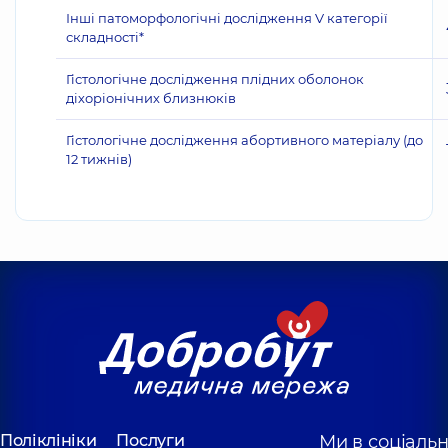
Інші патоморфологічні дослідження V категорії
складності*
Гістологічне дослідження плідних оболонок
діхоріонічних близнюків
Гістологічне дослідження абортивного матеріалу (до
12 тижнів)
Поліклініки
Послуги
Ми в соціаль