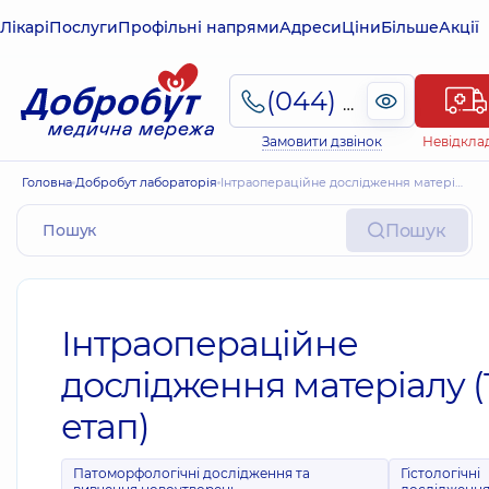
Лікарі
Послуги
Профільні напрями
Адреси
Ціни
Більше
Акції
(044) 495-2-888
Замовити дзвінок
Невідкла
Головна
Добробут лабораторія
Інтраопераційне дослідження матеріалу (1 етап)
Пошук
Інтраопераційне
дослідження матеріалу (
етап)
Патоморфологічні дослідження та
Гістологічні