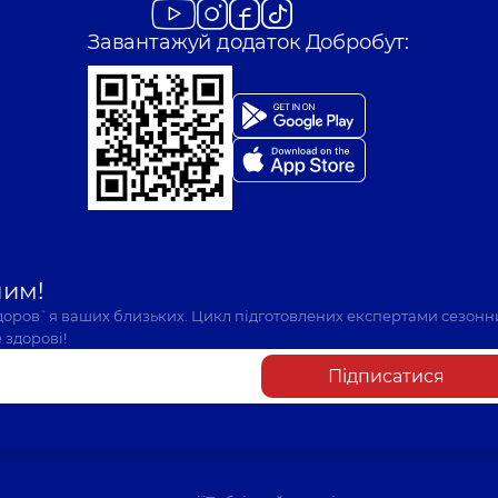
Завантажуй додаток Добробут:
шим!
здоров`я ваших близьких. Цикл підготовлених експертами сезонн
 здорові!
Підписатися