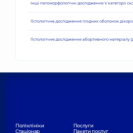
Інші патоморфологічні дослідження V категорії ск
Гістологічне дослідження плідних оболонок діхор
Гістологічне дослідження абортивного матеріалу (д
Поліклініки
Послуги
Стаціонар
Пакети послуг