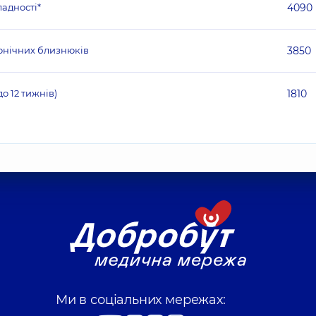
ладності*
4090
іонічних близнюків
3850
о 12 тижнів)
1810
Ми в соціальних мережах: