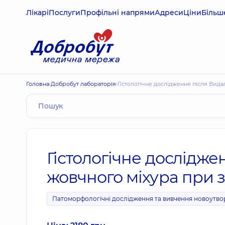
Лікарі
Послуги
Профільні напрями
Адреси
Ціни
Більш
Головна
Добробут лабораторія
Гістологічне дослідження після Ви
Гістологічне дослідж
жовчного міхура при 
Патоморфологічні дослідження та вивчення новоутво