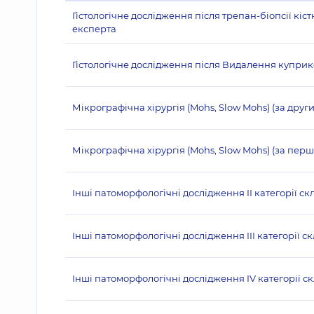
Гістологічне дослідження після трепан-біопсії кістк
експерта
Гістологічне дослідження після Видалення куприко
Мікрографічна хірургія (Mohs, Slow Mohs) (за друг
Мікрографічна хірургія (Mohs, Slow Mohs) (за перш
Інші патоморфологічні дослідження II категорії ск
Інші патоморфологічні дослідження III категорії с
Інші патоморфологічні дослідження IV категорії с