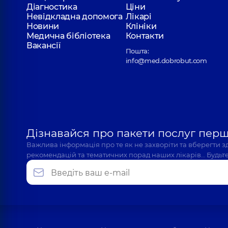
Діагностика
Ціни
Невідкладна допомога
Лікарі
Новини
Клініки
Медична бібліотека
Контакти
Вакансії
Пошта:
info@med.dobrobut.com
Дізнавайся про пакети послуг пер
Важлива інформація про те як не захворіти та вберегти 
рекомендацій та тематичних порад наших лікарів… Будьте