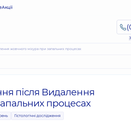
е
Акції
З
далення жовчного міхура при запальних процесах
ення після Видалення
запальних процесах
рень
Гістологічні дослідження