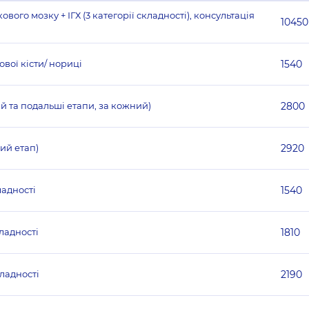
ового мозку + ІГХ (3 категорії складності), консультація
10450
вої кісти/ нориці
1540
ий та подальші етапи, за кожний)
2800
ий етап)
2920
ладності
1540
кладності
1810
кладності
2190