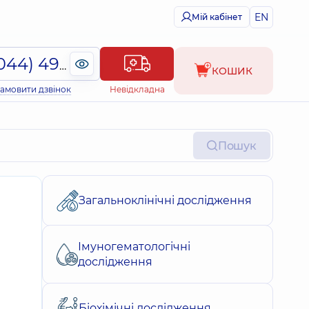
EN
Мій кабінет
(044) 495-2-888
КОШИК
амовити дзвінок
Невідкладна
Пошук
Загальноклінічні дослідження
Імуногематологічні
дослідження
Біохімічні дослідження