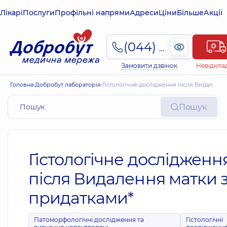
Лікарі
Послуги
Профільні напрями
Адреси
Ціни
Більше
Акції
(044) 495-2-888
Замовити дзвінок
Невідкла
Головна
Добробут лабораторія
Гістологічне дослідження після Видалення матки з придатками*
Пошук
Гістологічне дослідженн
після Видалення матки 
придатками*
Патоморфологічні дослідження та
Гістологічні