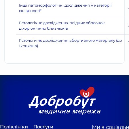
Інші патоморфологічні дослідження V категорії
складності*
Гістологічне дослідження плідних оболонок
діхоріонічних близнюків
Гістологічне дослідження абортивного матеріалу (до
12 тижнів)
Поліклініки
Послуги
Ми в соціаль