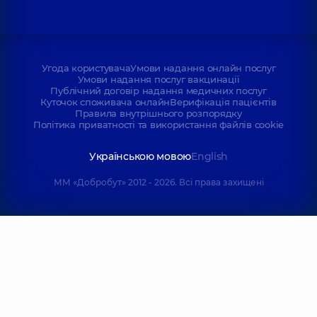
Угода користувача
Умови надання онлайн послуг
Умови надання послуг вакцинації
Публічний договір надання медичних послуг
Куточок споживача онлайн
Верифікація пацієнтів
Правила внутрішнього розпорядку
Політика приватності та використання файлів cookie
Українською мовою
English
ММ «Добробут» 2012 - 2026. Всі права захищені