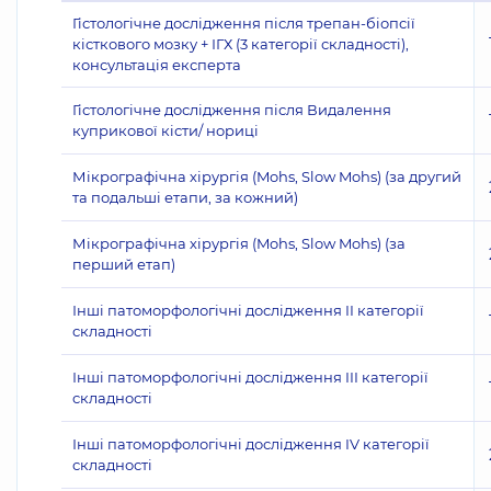
Гістологічне дослідження після трепан-біопсії
кісткового мозку + ІГХ (3 категорії складності),
консультація експерта
Гістологічне дослідження після Видалення
куприкової кісти/ нориці
Мікрографічна хірургія (Mohs, Slow Mohs) (за другий
та подальші етапи, за кожний)
Мікрографічна хірургія (Mohs, Slow Mohs) (за
перший етап)
Інші патоморфологічні дослідження II категорії
складності
Інші патоморфологічні дослідження III категорії
складності
Інші патоморфологічні дослідження IV категорії
складності