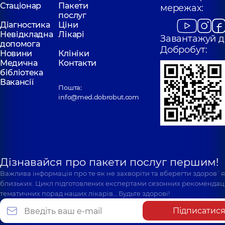
Стаціонар
Пакети
мережах:
послуг
Діагностика
Ціни
Невідкладна
Лікарі
Завантажуй д
допомога
Добробут:
Новини
Клініки
Медична
Контакти
бібліотека
Вакансії
Пошта:
info@med.dobrobut.com
Дізнавайся про пакети послуг першим!
Важлива інформація про те як не захворіти та вберегти здоров`
близьких. Цикл підготовлених експертами сезонних рекомендаці
тематичних порад наших лікарів… Будьте здорові!
Підписатис