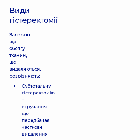
Види
гістеректомії
Залежно
від
обсягу
тканин,
що
видаляються,
розрізняють:
Субтотальну
гістеректомію
–
втручання,
що
передбачає
часткове
видалення