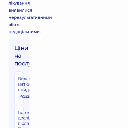
лікування
виявилися
нерезультативними
або є
недоцільними.
Ціни
на
послуги:
Видалення
матки з
придатками
45290 грн
Гістологічне
дослідження
після