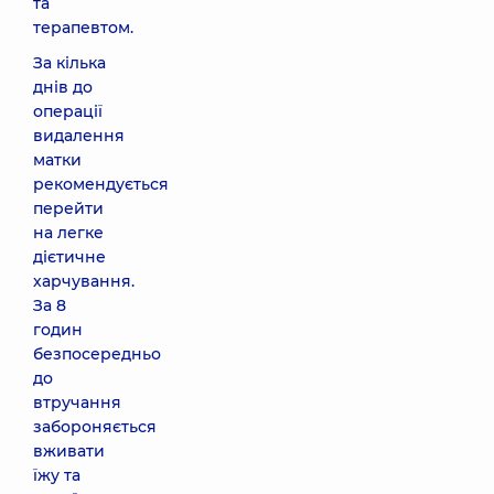
та
терапевтом.
За кілька
днів до
операції
видалення
матки
рекомендується
перейти
на легке
дієтичне
харчування.
За 8
годин
безпосередньо
до
втручання
забороняється
вживати
їжу та