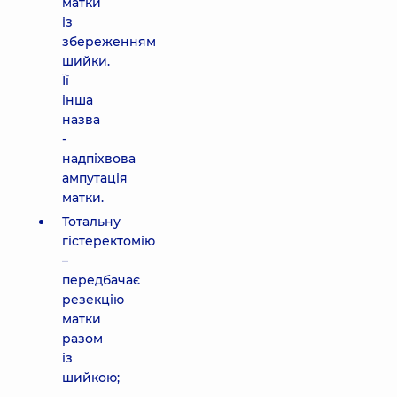
матки
із
збереженням
шийки.
Її
інша
назва
-
надпіхвова
ампутація
матки.
Тотальну
гістеректомію
–
передбачає
резекцію
матки
разом
із
шийкою;