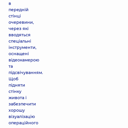
в
передній
стінці
очеревини,
через які
вводяться
спеціальні
інструменти,
оснащені
відеокамерою
та
підсвічуванням.
Щоб
підняти
стінку
живота і
забезпечити
хорошу
візуалізацію
операційного