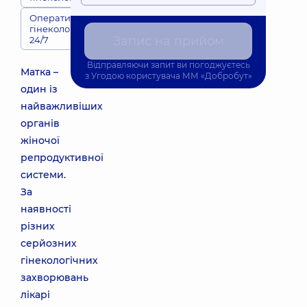
Оперативна
гінекологія
Запис на прийом
24/7
Відправляючи запит ви погоджуєтесь
Матка –
з
Угодою користувача
ММ «Добробут»
один із
найважливіших
органів
жіночої
репродуктивної
системи.
За
наявності
різних
серйозних
гінекологічних
захворювань
лікарі