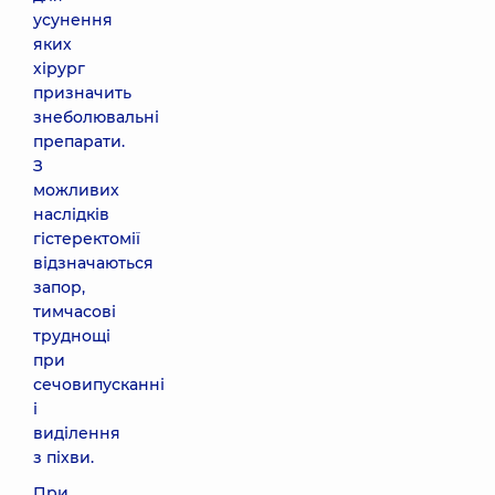
усунення
яких
хірург
призначить
знеболювальні
препарати.
З
можливих
наслідків
гістеректомії
відзначаються
запор,
тимчасові
труднощі
при
сечовипусканні
і
виділення
з піхви.
При