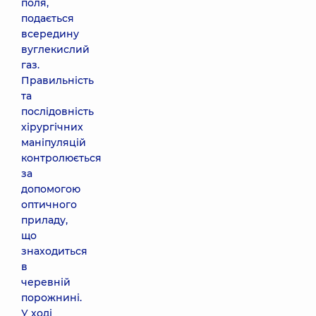
поля,
подається
всередину
вуглекислий
газ.
Правильність
та
послідовність
хірургічних
маніпуляцій
контролюється
за
допомогою
оптичного
приладу,
що
знаходиться
в
черевній
порожнині.
У ході