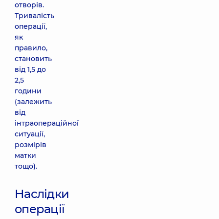
отворів.
Тривалість
операції,
як
правило,
становить
від 1,5 до
2,5
години
(залежить
від
інтраопераційної
ситуації,
розмірів
матки
тощо).
Наслідки
операції