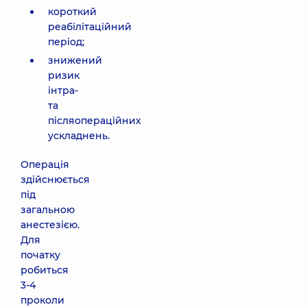
короткий
реабілітаційний
період;
знижений
ризик
інтра-
та
післяопераційних
ускладнень.
Операція
здійснюється
під
загальною
анестезією.
Для
початку
робиться
3-4
проколи