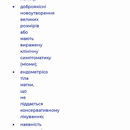
доброякісні
новоутворення
великих
розмірів
або
мають
виражену
клінічну
симптоматику
(міоми);
ендометріоз
тіла
матки,
що
не
піддається
консервативному
лікуванню;
наявність