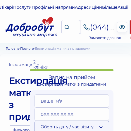
Лікарі
Послуги
Профільні напрями
Адреси
Ціни
Більше
Акції
(044) 495-2-888
Замовити дзвінок
Головна
Послуги
Екстирпація матки з придатками
2
Інформація
клініки
Запис на прийом
Екстирпація
Екстирпація матки з придатками
матки
з
придатками
Оберіть дату / час візиту
Гінекологія