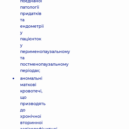
поєднаної
патології
придатків
та
ендометрії
у
пацієнток
у
перименопаузальному
та
постменопаузальному
періодах;
аномальні
маткові
кровотечі,
що
призводять
до
хронічної
вторинної