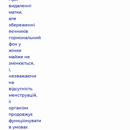
видаленні
матки,
але
збереженні
яєчників
гормональний
фон у
жінки
майже не
змінюється,
і,
незважаючи
на
відсутність
менструацій,
її
організм
продовжує
функціонувати
в умовах