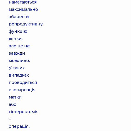
намагаються
максимально
зберегти
репродуктивну
функцію
жінки,
але це не
завжди
можливо.
У таких
випадках
проводиться
екстирпація
матки
або
гістеректомія
–
операція,