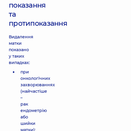
показання
та
протипоказання
Видалення
матки
показано
у таких
випадках:
при
онкологічних
захворюваннях
(найчастіше
–
рак
ендометрію
або
шийки
матки);