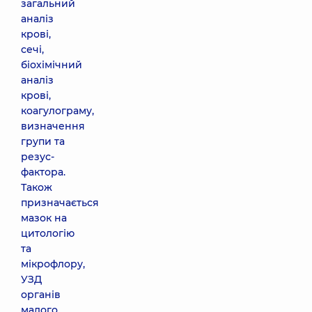
загальний
аналіз
крові,
сечі,
біохімічний
аналіз
крові,
коагулограму,
визначення
групи та
резус-
фактора.
Також
призначається
мазок на
цитологію
та
мікрофлору,
УЗД
органів
малого