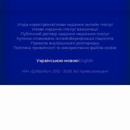
Угода користувача
Умови надання онлайн послуг
Умови надання послуг вакцинації
Публічний договір надання медичних послуг
Куточок споживача онлайн
Верифікація пацієнтів
Правила внутрішнього розпорядку
Політика приватності та використання файлів cookie
Українською мовою
English
ММ «Добробут» 2012 - 2026. Всі права захищені