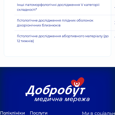
Інші патоморфологічні дослідження V категорії
складності*
Гістологічне дослідження плідних оболонок
діхоріонічних близнюків
Гістологічне дослідження абортивного матеріалу (до
12 тижнів)
Поліклініки
Послуги
Ми в соціаль