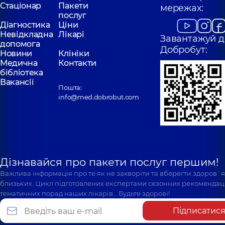
Стаціонар
Пакети
мережах:
послуг
Діагностика
Ціни
Невідкладна
Лікарі
Завантажуй д
допомога
Добробут:
Новини
Клініки
Медична
Контакти
бібліотека
Вакансії
Пошта:
info@med.dobrobut.com
Дізнавайся про пакети послуг першим!
Важлива інформація про те як не захворіти та вберегти здоров`
близьких. Цикл підготовлених експертами сезонних рекомендаці
тематичних порад наших лікарів… Будьте здорові!
Підписатис