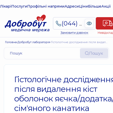
Лікарі
Послуги
Профільні напрями
Адреси
Ціни
Більше
Акції
(044) 495-2-888
Замовити дзвінок
Невідкла
Головна
Добробут лабораторія
Гістологічне дослідження після видалення кіст оболонок яєчка/додатка/сім'яного канатика
Пошук
Гістологічне дослідженн
після видалення кіст
оболонок яєчка/додатка
сім'яного канатика