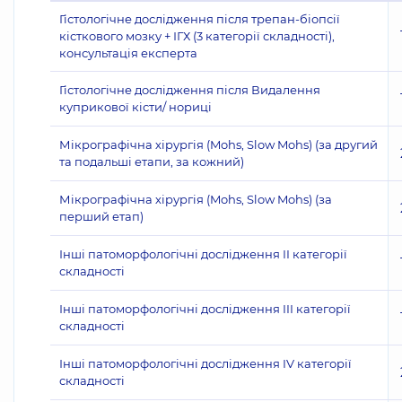
Гістологічне дослідження після трепан-біопсії
кісткового мозку + ІГХ (3 категорії складності),
консультація експерта
Гістологічне дослідження після Видалення
куприкової кісти/ нориці
Мікрографічна хірургія (Mohs, Slow Mohs) (за другий
та подальші етапи, за кожний)
Мікрографічна хірургія (Mohs, Slow Mohs) (за
перший етап)
Інші патоморфологічні дослідження II категорії
складності
Інші патоморфологічні дослідження III категорії
складності
Інші патоморфологічні дослідження IV категорії
складності