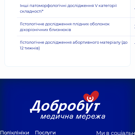
Інші патоморфологічні дослідження V категорії
складності*
Гістологічне дослідження плідних оболонок
діхоріонічних близнюків
Гістологічне дослідження абортивного матеріалу (до
12 тижнів)
Поліклініки
Послуги
Ми в соціаль