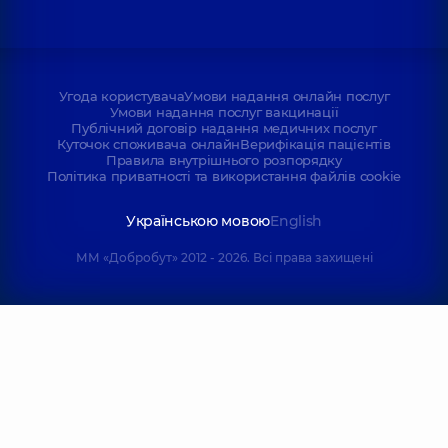
Угода користувача
Умови надання онлайн послуг
Умови надання послуг вакцинації
Публічний договір надання медичних послуг
Куточок споживача онлайн
Верифікація пацієнтів
Правила внутрішнього розпорядку
Політика приватності та використання файлів cookie
Українською мовою
English
ММ «Добробут» 2012 - 2026. Всі права захищені