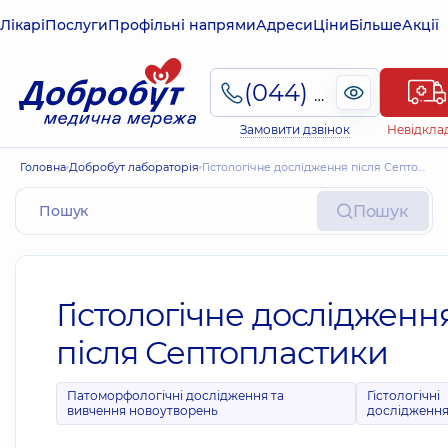
Лікарі
Послуги
Профільні напрями
Адреси
Ціни
Більше
Акції
(044) 495-2-888
Замовити дзвінок
Невідкла
Головна
Добробут лабораторія
Гістологічне дослідження після Септопластики
Пошук
Гістологічне дослідженн
після Септопластики
Патоморфологічні дослідження та
Гістологічні
вивчення новоутворень
дослідженн