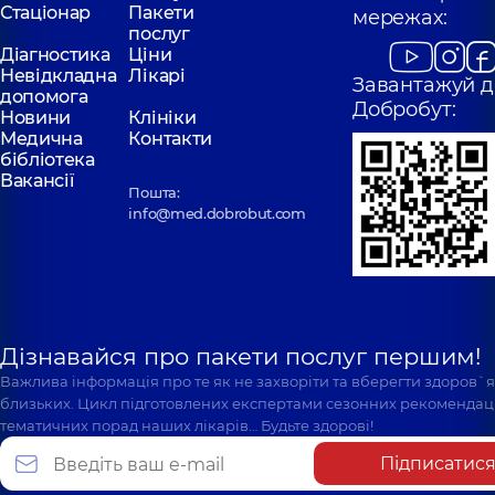
Стаціонар
Пакети
мережах:
послуг
Діагностика
Ціни
Невідкладна
Лікарі
Завантажуй д
допомога
Добробут:
Новини
Клініки
Медична
Контакти
бібліотека
Вакансії
Пошта:
info@med.dobrobut.com
Дізнавайся про пакети послуг першим!
Важлива інформація про те як не захворіти та вберегти здоров`
близьких. Цикл підготовлених експертами сезонних рекомендаці
тематичних порад наших лікарів… Будьте здорові!
Підписатис