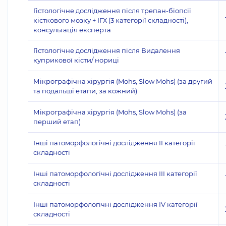
Гістологічне дослідження після трепан-біопсії
кісткового мозку + ІГХ (3 категорії складності),
консультація експерта
Гістологічне дослідження після Видалення
куприкової кісти/ нориці
Мікрографічна хірургія (Mohs, Slow Mohs) (за другий
та подальші етапи, за кожний)
Мікрографічна хірургія (Mohs, Slow Mohs) (за
перший етап)
Інші патоморфологічні дослідження II категорії
складності
Інші патоморфологічні дослідження III категорії
складності
Інші патоморфологічні дослідження IV категорії
складності