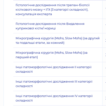
Гістологічне дослідження після трепан-біопсії
кісткового мозку + ІГХ (3 категорії складності),
консультація експерта
Гістологічне дослідження після Видалення
куприкової кісти/ нориці
Мікрографічна хірургія (Mohs, Slow Mohs) (за другий
та подальші етапи, за кожний)
Мікрографічна хірургія (Mohs, Slow Mohs) (за
перший етап)
Інші патоморфологічні дослідження II категорії
складності
Інші патоморфологічні дослідження III категорії
складності
Інші патоморфологічні дослідження IV категорії
складності