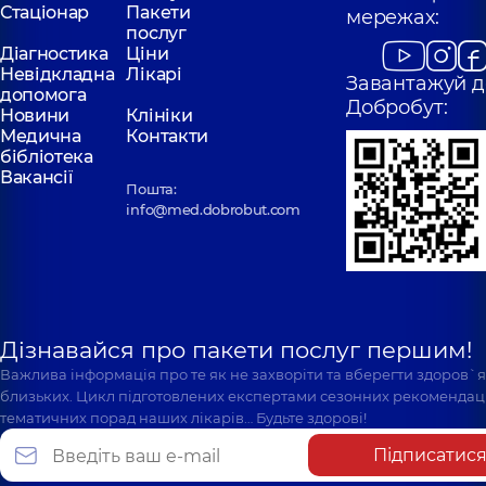
Стаціонар
Пакети
мережах:
послуг
Діагностика
Ціни
Невідкладна
Лікарі
Завантажуй д
допомога
Добробут:
Новини
Клініки
Медична
Контакти
бібліотека
Вакансії
Пошта:
info@med.dobrobut.com
Дізнавайся про пакети послуг першим!
Важлива інформація про те як не захворіти та вберегти здоров`
близьких. Цикл підготовлених експертами сезонних рекомендаці
тематичних порад наших лікарів… Будьте здорові!
Підписатис