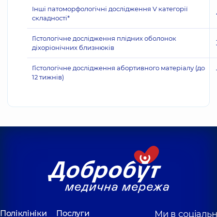
Інші патоморфологічні дослідження V категорії
складності*
Гістологічне дослідження плідних оболонок
діхоріонічних близнюків
Гістологічне дослідження абортивного матеріалу (до
12 тижнів)
Поліклініки
Послуги
Ми в соціаль