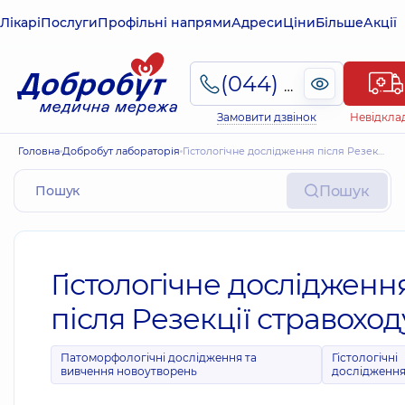
Лікарі
Послуги
Профільні напрями
Адреси
Ціни
Більше
Акції
(044) 495-2-888
Замовити дзвінок
Невідкла
Головна
Добробут лабораторія
Гістологічне дослідження після Резекції стравоходу*
Пошук
Гістологічне дослідженн
після Резекції стравоход
Патоморфологічні дослідження та
Гістологічні
вивчення новоутворень
дослідженн