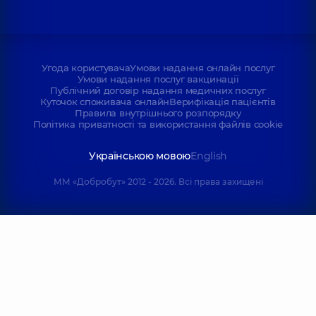
Угода користувача
Умови надання онлайн послуг
Умови надання послуг вакцинації
Публічний договір надання медичних послуг
Куточок споживача онлайн
Верифікація пацієнтів
Правила внутрішнього розпорядку
Політика приватності та використання файлів cookie
Українською мовою
English
ММ «Добробут» 2012 - 2026. Всі права захищені