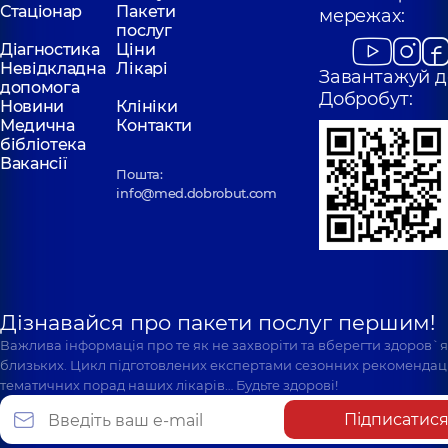
Стаціонар
Пакети
мережах:
послуг
Діагностика
Ціни
Невідкладна
Лікарі
Завантажуй д
допомога
Добробут:
Новини
Клініки
Медична
Контакти
бібліотека
Вакансії
Пошта:
info@med.dobrobut.com
Дізнавайся про пакети послуг першим!
Важлива інформація про те як не захворіти та вберегти здоров`
близьких. Цикл підготовлених експертами сезонних рекомендаці
тематичних порад наших лікарів… Будьте здорові!
Підписатис