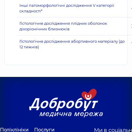
Інші патоморфологічні дослідження V категорії
складності*
Гістологічне дослідження плідних оболонок
діхоріонічних близнюків
Гістологічне дослідження абортивного матеріалу (до
12 тижнів)
Поліклініки
Послуги
Ми в соціаль