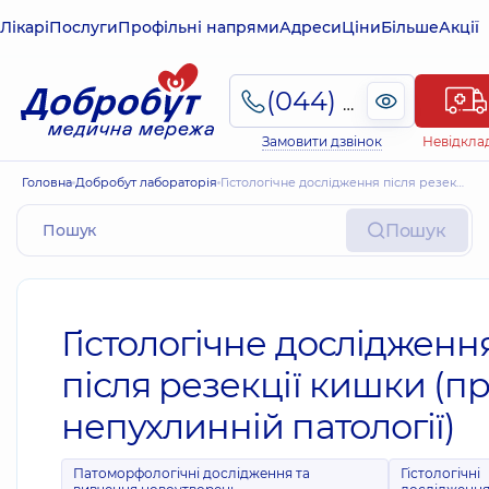
Лікарі
Послуги
Профільні напрями
Адреси
Ціни
Більше
Акції
(044) 495-2-888
Замовити дзвінок
Невідкла
Головна
Добробут лабораторія
Гістологічне дослідження після резекції кишки (при непухлинній патології)
Пошук
Гістологічне дослідженн
після резекції кишки (п
непухлинній патології)
Патоморфологічні дослідження та
Гістологічні