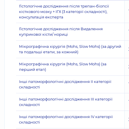
Гістологічне дослідження після трепан-біопсії
кісткового мозку + ІГХ (3 категорії складності),
консультація експерта
Гістологічне дослідження після Видалення
куприкової кісти/ нориці
Мікрографічна хірургія (Mohs, Slow Mohs) (за другий
та подальші етапи, за кожний)
Мікрографічна хірургія (Mohs, Slow Mohs) (за
перший етап)
Інші патоморфологічні дослідження II категорії
складності
Інші патоморфологічні дослідження III категорії
складності
Інші патоморфологічні дослідження IV категорії
складності