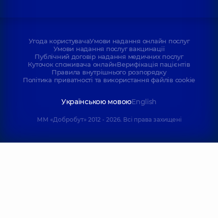
Угода користувача
Умови надання онлайн послуг
Умови надання послуг вакцинації
Публічний договір надання медичних послуг
Куточок споживача онлайн
Верифікація пацієнтів
Правила внутрішнього розпорядку
Політика приватності та використання файлів cookie
Українською мовою
English
ММ «Добробут» 2012 - 2026. Всі права захищені