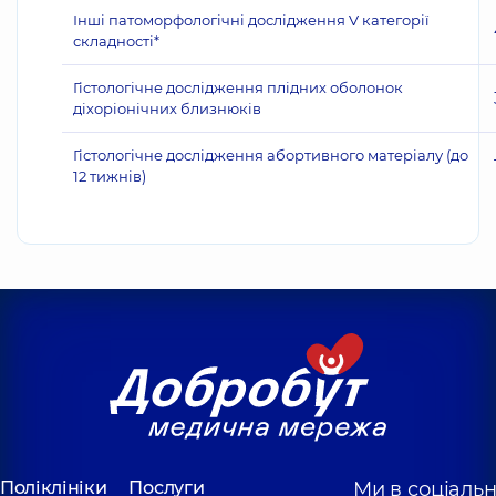
Інші патоморфологічні дослідження V категорії
складності*
Гістологічне дослідження плідних оболонок
діхоріонічних близнюків
Гістологічне дослідження абортивного матеріалу (до
12 тижнів)
Поліклініки
Послуги
Ми в соціаль