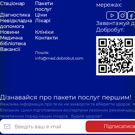
Стаціонар
Пакети
мережах:
послуг
Діагностика
Ціни
Невідкладна
Лікарі
Завантажуй д
допомога
Добробут:
Новини
Клініки
Медична
Контакти
бібліотека
Вакансії
Пошта:
info@med.dobrobut.com
Дізнавайся про пакети послуг першим!
Важлива інформація про те як не захворіти та вберегти здоров`
близьких. Цикл підготовлених експертами сезонних рекомендаці
тематичних порад наших лікарів… Будьте здорові!
Підписатис