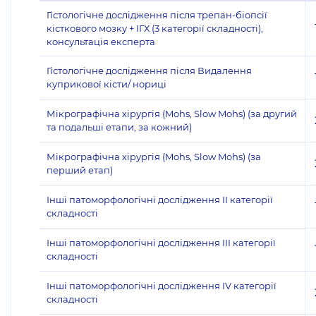
Гістологічне дослідження після трепан-біопсії
кісткового мозку + ІГХ (3 категорії складності),
консультація експерта
Гістологічне дослідження після Видалення
куприкової кісти/ нориці
Мікрографічна хірургія (Mohs, Slow Mohs) (за другий
та подальші етапи, за кожний)
Мікрографічна хірургія (Mohs, Slow Mohs) (за
перший етап)
Інші патоморфологічні дослідження II категорії
складності
Інші патоморфологічні дослідження III категорії
складності
Інші патоморфологічні дослідження IV категорії
складності