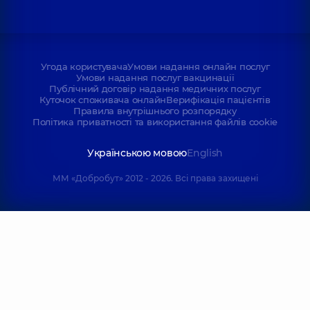
Угода користувача
Умови надання онлайн послуг
Умови надання послуг вакцинації
Публічний договір надання медичних послуг
Куточок споживача онлайн
Верифікація пацієнтів
Правила внутрішнього розпорядку
Політика приватності та використання файлів cookie
Українською мовою
English
ММ «Добробут» 2012 - 2026. Всі права захищені