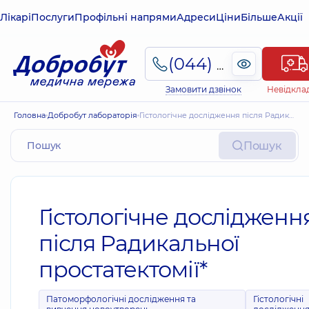
Лікарі
Послуги
Профільні напрями
Адреси
Ціни
Більше
Акції
(044) 495-2-888
Замовити дзвінок
Невідкла
Головна
Добробут лабораторія
Гістологічне дослідження після Радикальної простатектомії*
Пошук
Гістологічне дослідженн
після Радикальної
простатектомії*
Патоморфологічні дослідження та
Гістологічні