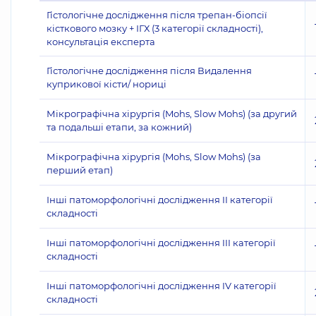
Гістологічне дослідження після трепан-біопсії
кісткового мозку + ІГХ (3 категорії складності),
консультація експерта
Гістологічне дослідження після Видалення
куприкової кісти/ нориці
Мікрографічна хірургія (Mohs, Slow Mohs) (за другий
та подальші етапи, за кожний)
Мікрографічна хірургія (Mohs, Slow Mohs) (за
перший етап)
Інші патоморфологічні дослідження II категорії
складності
Інші патоморфологічні дослідження III категорії
складності
Інші патоморфологічні дослідження IV категорії
складності