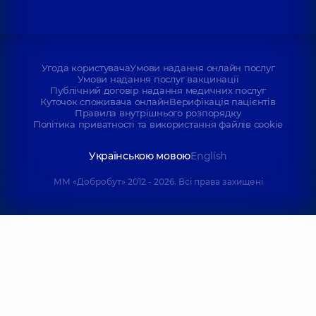
Угода користувача
Умови надання онлайн послуг
Умови надання послуг вакцинації
Публічний договір надання медичних послуг
Куточок споживача онлайн
Верифікація пацієнтів
Правила внутрішнього розпорядку
Політика приватності та використання файлів cookie
Українською мовою
English
ММ «Добробут» 2012 - 2026. Всі права захищені