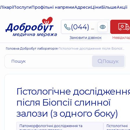
Лікарі
Послуги
Профільні напрями
Адреси
Ціни
Більше
Акції
(044) 495-2-888
Замовити дзвінок
Невідкла
Головна
Добробут лабораторія
Гістологічне дослідження після Біопсії слинної залози (з одного боку)
Пошук
Гістологічне дослідженн
після Біопсії слинної
залози (з одного боку)
Патоморфологічні дослідження та
Гістологічні