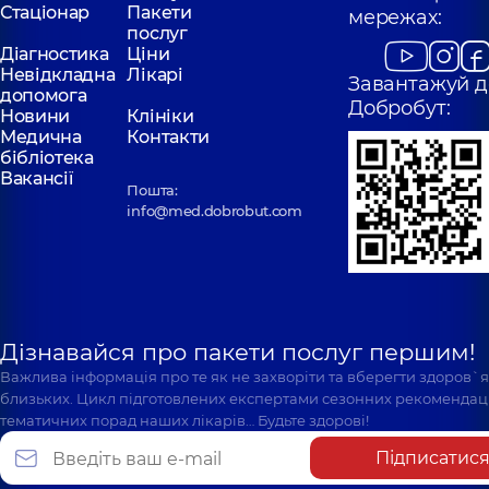
Стаціонар
Пакети
мережах:
послуг
Діагностика
Ціни
Невідкладна
Лікарі
Завантажуй д
допомога
Добробут:
Новини
Клініки
Медична
Контакти
бібліотека
Вакансії
Пошта:
info@med.dobrobut.com
Дізнавайся про пакети послуг першим!
Важлива інформація про те як не захворіти та вберегти здоров`
близьких. Цикл підготовлених експертами сезонних рекомендаці
тематичних порад наших лікарів… Будьте здорові!
Підписатис