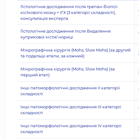
Гістологічне дослідження після трепан-біопсії
кісткового мозку + ІГХ (3 категорії складності),
консультація експерта
Гістологічне дослідження після Видалення
куприкової кісти/ нориці
Мікрографічна хірургія (Mohs, Slow Mohs) (за другий
та подальші етапи, за кожний)
Мікрографічна хірургія (Mohs, Slow Mohs) (за
перший етап)
Інші патоморфологічні дослідження II категорії
складності
Інші патоморфологічні дослідження III категорії
складності
Інші патоморфологічні дослідження IV категорії
складності