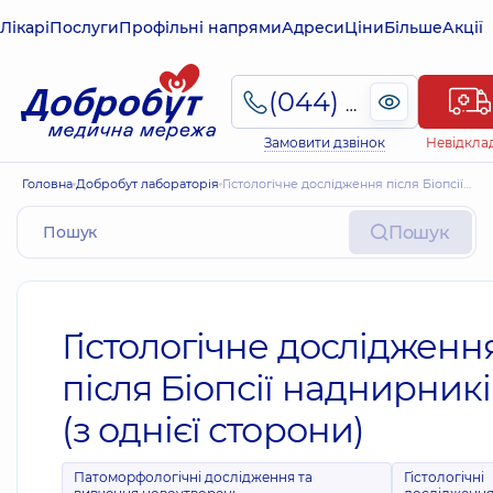
Лікарі
Послуги
Профільні напрями
Адреси
Ціни
Більше
Акції
(044) 495-2-888
Замовити дзвінок
Невідкла
Головна
Добробут лабораторія
Гістологічне дослідження після Біопсії наднирників (з однієї сторони)
Пошук
Гістологічне дослідженн
після Біопсії наднирникі
(з однієї сторони)
Патоморфологічні дослідження та
Гістологічні