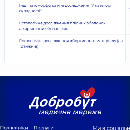
Інші патоморфологічні дослідження V категорії
складності*
Гістологічне дослідження плідних оболонок
діхоріонічних близнюків
Гістологічне дослідження абортивного матеріалу (до
12 тижнів)
Поліклініки
Послуги
Ми в соціаль