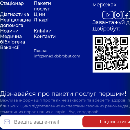
Стаціонар
Пакети
мережах:
послуг
Діагностика
Ціни
Невідкладна
Лікарі
Завантажуй д
допомога
Добробут:
Новини
Клініки
Медична
Контакти
бібліотека
Вакансії
Пошта:
info@med.dobrobut.com
Дізнавайся про пакети послуг першим!
Важлива інформація про те як не захворіти та вберегти здоров`
близьких. Цикл підготовлених експертами сезонних рекомендаці
тематичних порад наших лікарів… Будьте здорові!
Підписатис