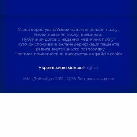
Угода користувача
Умови надання онлайн послуг
Умови надання послуг вакцинації
Публічний договір надання медичних послуг
Куточок споживача онлайн
Верифікація пацієнтів
Правила внутрішнього розпорядку
Політика приватності та використання файлів cookie
Українською мовою
English
ММ «Добробут» 2012 - 2026. Всі права захищені