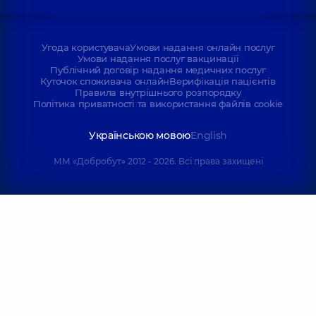
Угода користувача
Умови надання онлайн послуг
Умови надання послуг вакцинації
Публічний договір надання медичних послуг
Куточок споживача онлайн
Верифікація пацієнтів
Правила внутрішнього розпорядку
Політика приватності та використання файлів cookie
Українською мовою
English
ММ «Добробут» 2012 - 2026. Всі права захищені