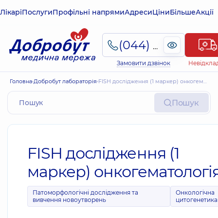
Лікарі
Послуги
Профільні напрями
Адреси
Ціни
Більше
Акції
(044) 495-2-888
Замовити дзвінок
Невідкла
Головна
Добробут лабораторія
FISH дослідження (1 маркер) онкогематологія
Пошук
FISH дослідження (1
маркер) онкогематологі
Патоморфологічні дослідження та
Онкологічна
вивчення новоутворень
цитогенетика