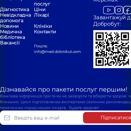
послуг
Діагностика
Ціни
Невідкладна
Лікарі
Завантажуй д
допомога
Добробут:
Новини
Клініки
Медична
Контакти
бібліотека
Вакансії
Пошта:
info@med.dobrobut.com
Дізнавайся про пакети послуг першим!
Важлива інформація про те як не захворіти та вберегти здоров`
близьких. Цикл підготовлених експертами сезонних рекомендаці
тематичних порад наших лікарів… Будьте здорові!
Підписатис