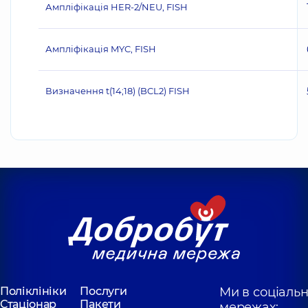
Ампліфікація HER‐2/NEU, FISH
Ампліфікація MYC, FISH
Визначення t(14;18) (BCL2) FISH
Поліклініки
Послуги
Ми в соціаль
Стаціонар
Пакети
мережах: