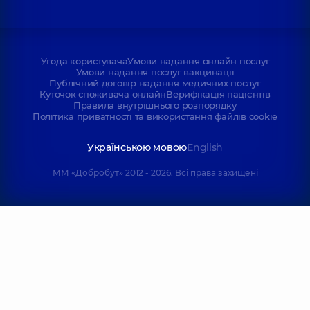
Угода користувача
Умови надання онлайн послуг
Умови надання послуг вакцинації
Публічний договір надання медичних послуг
Куточок споживача онлайн
Верифікація пацієнтів
Правила внутрішнього розпорядку
Політика приватності та використання файлів cookie
Українською мовою
English
ММ «Добробут» 2012 - 2026. Всі права захищені