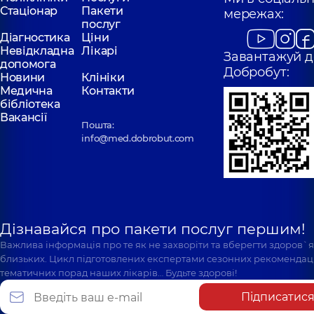
Стаціонар
Пакети
мережах:
послуг
Діагностика
Ціни
Невідкладна
Лікарі
Завантажуй д
допомога
Добробут:
Новини
Клініки
Медична
Контакти
бібліотека
Вакансії
Пошта:
info@med.dobrobut.com
Дізнавайся про пакети послуг першим!
Важлива інформація про те як не захворіти та вберегти здоров`
близьких. Цикл підготовлених експертами сезонних рекомендаці
тематичних порад наших лікарів… Будьте здорові!
Підписатис