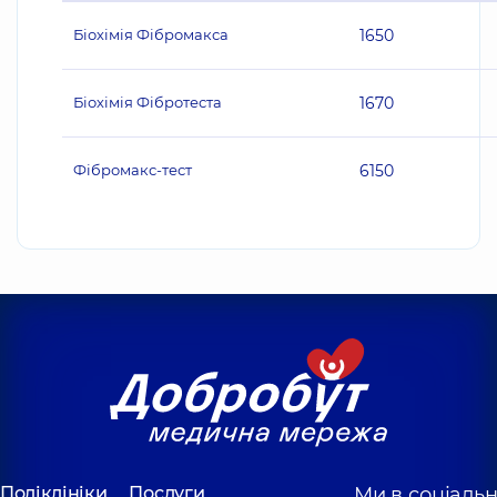
Біохімія Фібромакса
1650
Біохімія Фібротеста
1670
Фібромакс-тест
6150
Поліклініки
Послуги
Ми в соціаль