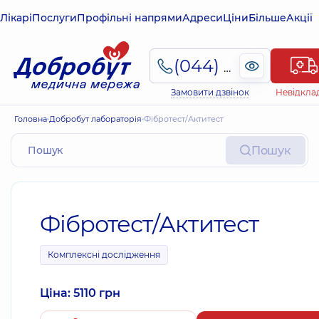
Лікарі
Послуги
Профільні напрями
Адреси
Ціни
Більше
Акції
(044) 495-2-888
Замовити дзвінок
Невідкла
Головна
Добробут лабораторія
Фібротест/Актитест
Пошук
Фібротест/Актитест
Комплексні дослідження
Ціна: 5110 грн