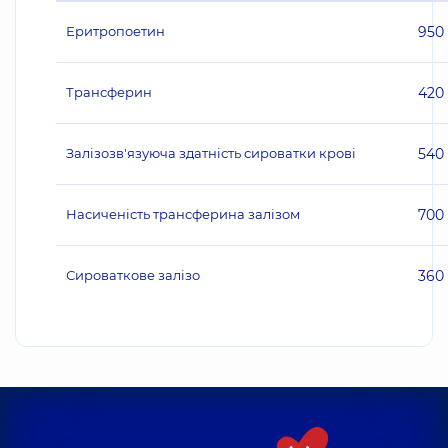
Еритропоетин
950
Трансферин
420
Залізозв'язуюча здатність сироватки крові
540
Насиченість трансферина залізом
700
Сироваткове залізо
360