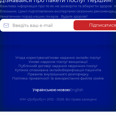
Дізнавайся про пакети послуг першим!
Важлива інформація про те як не захворіти та вберегти здоров`
близьких. Цикл підготовлених експертами сезонних рекомендаці
тематичних порад наших лікарів… Будьте здорові!
Підписатис
Угода користувача
Умови надання онлайн послуг
Умови надання послуг вакцинації
Публічний договір надання медичних послуг
Куточок споживача онлайн
Верифікація пацієнтів
Правила внутрішнього розпорядку
Політика приватності та використання файлів cookie
Українською мовою
English
ММ «Добробут» 2012 - 2026. Всі права захищені