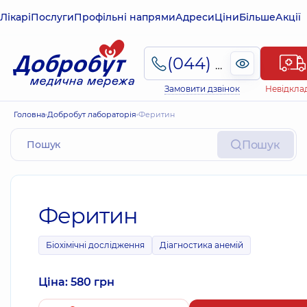
Лікарі
Послуги
Профільні напрями
Адреси
Ціни
Більше
Акції
(044) 495-2-888
Замовити дзвінок
Невідкла
Головна
Добробут лабораторія
Феритин
Пошук
Феритин
Біохімічні дослідження
Діагностика анемій
Ціна: 580 грн