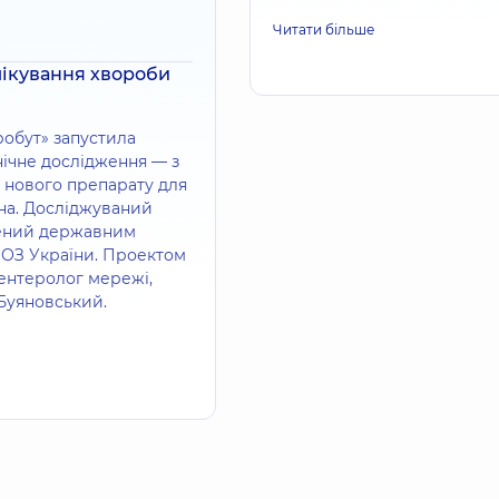
Читати більше
лікування хвороби
обут» запустила
ічне дослідження — з
 нового препарату для
на. Досліджуваний
лений державним
ОЗ України. Проектом
ентеролог мережі,
 Буяновський.