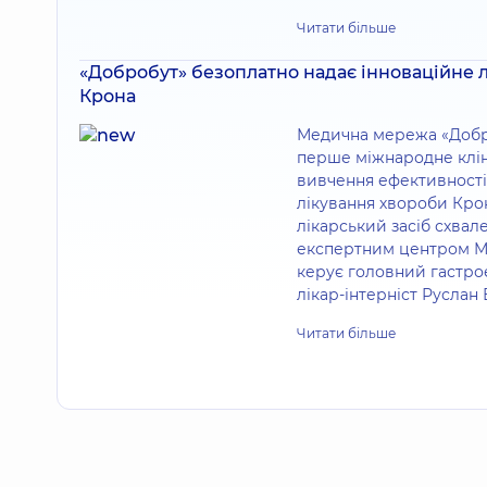
Читати більше
«Добробут» безоплатно надає інноваційне 
Крона
Медична мережа «Добр
перше міжнародне клін
вивчення ефективності
лікування хвороби Кро
лікарський засіб схва
експертним центром М
керує головний гастро
лікар-інтерніст Руслан
Читати більше