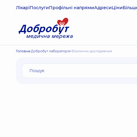
Лікарі
Послуги
Профільні напрями
Адреси
Ціни
Більш
Головна
Добробут лабораторія
Біохімічні дослідження