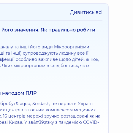
Дивитись всі
, його значення. Як правильно робити
каналу та інші його види Мікроорганізми
іші та інші) супроводжують людину все її
нфекції особливо важливе щодо дітей, жінок,
 Яких мікроорганізмів слід боятись, як їх
я методом ПЛР
робут&raquo; &mdash; це перша в Україні
их центрів з повним комплексом медичних
х. 16 центрів мережі зручно розташовані як на
ерезі Києва. У зв&#39;язку з пандемією COVID-