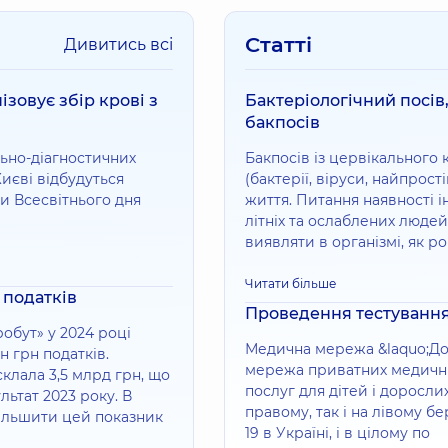
Статті
Дивитись всі
ізовує збір крові з
Бактеріологічний посів
бакпосів
ально-діагностичних
Бакпосів із цервікального 
иєві відбудуться
(бактерії, віруси, найпрост
ди Всесвітнього дня
життя. Питання наявності і
літніх та ослаблених людей.
виявляти в організмі, як ро
Читати більше
 податків
Проведення тестуванн
бут» у 2024 році
Медична мережа &laquo;Доб
 грн податків.
мережа приватних медичн
склала 3,5 млрд грн, що
послуг для дітей і доросли
ьтат 2023 року. В
правому, так і на лівому б
більшити цей показник
19 в Україні, і в цілому по