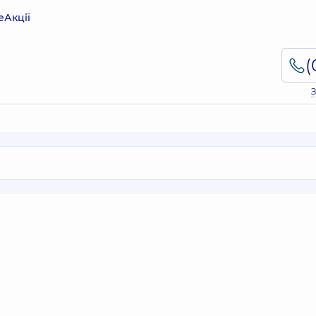
е
Акції
З