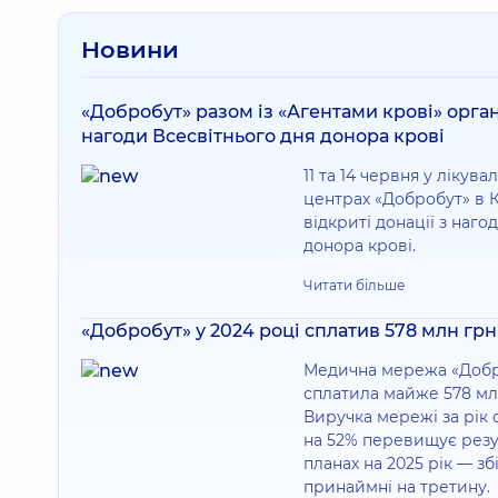
Новини
«Добробут» разом із «Агентами крові» орган
нагоди Всесвітнього дня донора крові
11 та 14 червня у лікув
центрах «Добробут» в К
відкриті донації з наго
донора крові.
Читати більше
«Добробут» у 2024 році сплатив 578 млн грн
Медична мережа «Добро
сплатила майже 578 млн
Виручка мережі за рік 
на 52% перевищує резул
планах на 2025 рік — з
принаймні на третину.