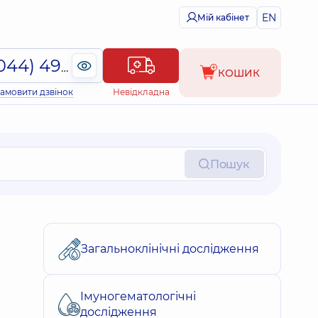
EN
Мій кабінет
(044) 495-2-888
КОШИК
амовити дзвінок
Невідкладна
Пошук
Загальноклінічні дослідження
Імуногематологічні
дослідження