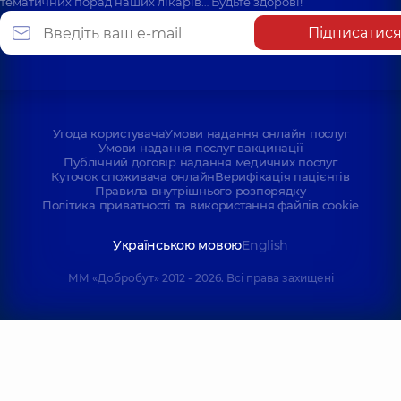
тематичних порад наших лікарів… Будьте здорові!
Підписатис
Угода користувача
Умови надання онлайн послуг
Умови надання послуг вакцинації
Публічний договір надання медичних послуг
Куточок споживача онлайн
Верифікація пацієнтів
Правила внутрішнього розпорядку
Політика приватності та використання файлів cookie
Українською мовою
English
ММ «Добробут» 2012 - 2026. Всі права захищені