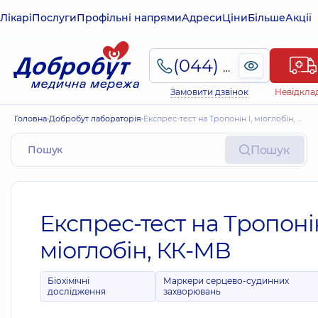
Лікарі
Послуги
Профільні напрями
Адреси
Ціни
Більше
Акції
(044) 495-2-888
Замовити дзвінок
Невідкла
Головна
Добробут лабораторія
Експрес-тест на Тропонін I, міоглобін, КК-МВ
Пошук
Експрес-тест на Тропонін
міоглобін, КК-МВ
Біохімічні
Маркери серцево-судинних
дослідження
захворювань