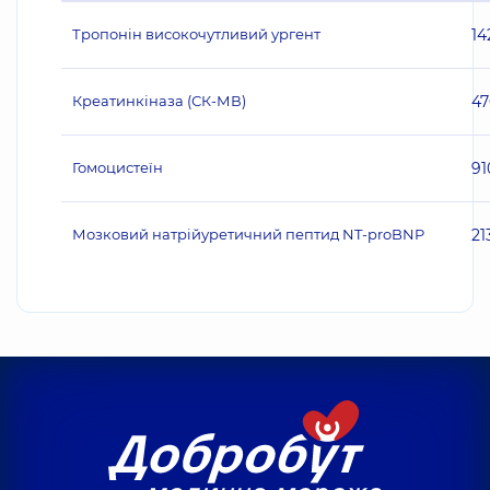
Тропонін високочутливий ургент
14
Креатинкіназа (СК-МВ)
47
Гомоцистеїн
91
Мозковий натрійуретичний пептид NT-proBNP
21