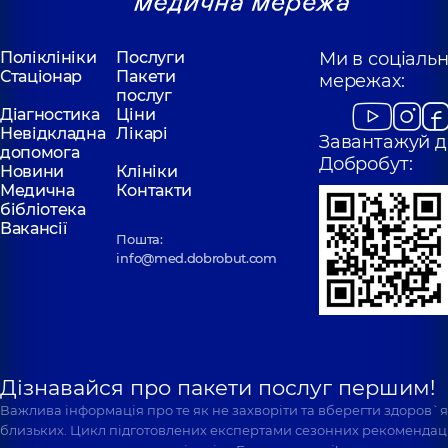
Поліклініки
Послуги
Ми в соціаль
Стаціонар
Пакети
мережах:
послуг
Діагностика
Ціни
Невідкладна
Лікарі
Завантажуй д
допомога
Добробут:
Новини
Клініки
Медична
Контакти
бібліотека
Вакансії
Пошта:
info@med.dobrobut.com
Дізнавайся про пакети послуг першим!
Важлива інформація про те як не захворіти та вберегти здоров`
близьких. Цикл підготовлених експертами сезонних рекомендаці