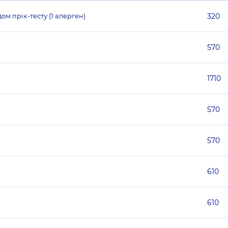
м прік-тесту (1 алерген)
320
570
1710
570
570
610
610