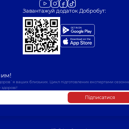
Завантажуй додаток Добробут:
шим!
здоров`я ваших близьких. Цикл підготовлених експертами сезонн
 здорові!
Підписатися