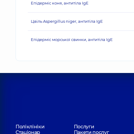
Епідерміс коня, антитіла IgE
Цвіль Aspergillus niger, антитіла IgE
Епідерміс морської свинки, антитіла IgE
Поліклініки
Послуги
Стаціонар
Пакети послуг