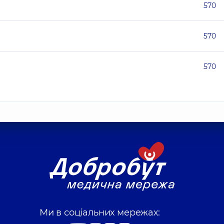
570
570
570
Ми в соціальних мережах: