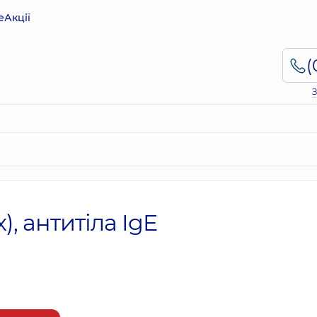
е
Акції
З
), антитіла IgE