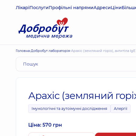
Лікарі
Послуги
Профільні напрями
Адреси
Ціни
Більш
Головна
Добробут лабораторія
Арахіс (земляний горіх), антитіла IgE
Арахіс (земляний горіх
Імунологічні та аутоімунні дослідження
Алергії
Ціна: 570 грн