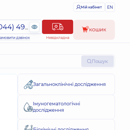
EN
Мій кабінет
(044) 495-2-888
КОШИК
амовити дзвінок
Невідкладна
Пошук
Загальноклінічні дослідження
Імуногематологічні
дослідження
Біохімічні дослідження