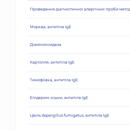
Проведення діагностичної алергічної проби методо
Морква, антитіла IgE
Діаміноксидаза
Картопля, антитіла IgE
Тимофіївка, антитіла IgE
Епідерміс кішки, антитіла IgE
Цвіль Aspergillus fumigatus, антитіла IgE