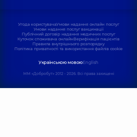
Угода користувача
Умови надання онлайн послуг
Умови надання послуг вакцинації
Публічний договір надання медичних послуг
Куточок споживача онлайн
Верифікація пацієнтів
Правила внутрішнього розпорядку
Політика приватності та використання файлів cookie
Українською мовою
English
ММ «Добробут» 2012 - 2026. Всі права захищені