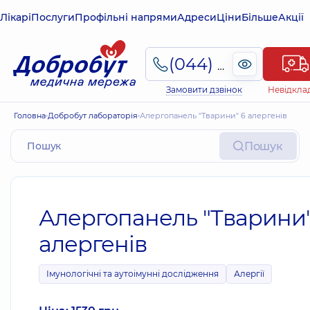
Лікарі
Послуги
Профільні напрями
Адреси
Ціни
Більше
Акції
(044) 495-2-888
Замовити дзвінок
Невідкла
Головна
Добробут лабораторія
Алергопанель "Тварини" 6 алергенів
Пошук
Алергопанель "Тварини"
алергенів
Імунологічні та аутоімунні дослідження
Алергії