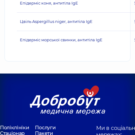
Епідерміс коня, антитіла IgE
Цвіль Aspergillus niger, антитіла IgE
Епідерміс морської свинки, антитіла IgE
Поліклініки
Послуги
Ми в соціаль
Стаціонар
Пакети
мережах: