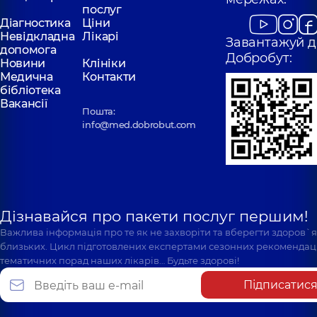
послуг
Діагностика
Ціни
Невідкладна
Лікарі
Завантажуй д
допомога
Добробут:
Новини
Клініки
Медична
Контакти
бібліотека
Вакансії
Пошта:
info@med.dobrobut.com
Дізнавайся про пакети послуг першим!
Важлива інформація про те як не захворіти та вберегти здоров`
близьких. Цикл підготовлених експертами сезонних рекомендаці
тематичних порад наших лікарів… Будьте здорові!
Підписатис