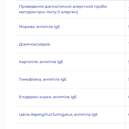
Проведення діагностичної алергічної проби
методом прік-тесту (1 алерген)
Морква, антитіла IgE
Діаміноксидаза
Картопля, антитіла IgE
Тимофіївка, антитіла IgE
Епідерміс кішки, антитіла IgE
Цвіль Aspergillus fumigatus, антитіла IgE