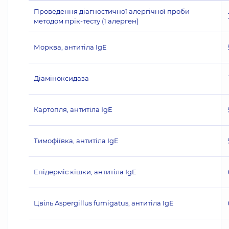
Проведення діагностичної алергічної проби
методом прік-тесту (1 алерген)
Морква, антитіла IgE
Діаміноксидаза
Картопля, антитіла IgE
Тимофіївка, антитіла IgE
Епідерміс кішки, антитіла IgE
Цвіль Aspergillus fumigatus, антитіла IgE