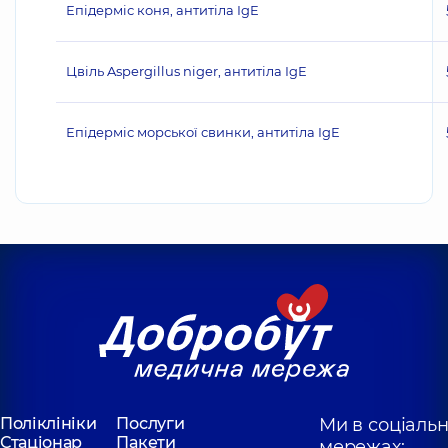
Епідерміс коня, антитіла IgE
Цвіль Aspergillus niger, антитіла IgE
Епідерміс морської свинки, антитіла IgE
Поліклініки
Послуги
Ми в соціаль
Стаціонар
Пакети
мережах: