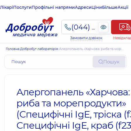
Лікарі
Послуги
Профільні напрями
Адреси
Ціни
Більше
Акції
(044) 495-2-888
Замовити дзвінок
Невідкла
Головна
Добробут лабораторія
Алергопанель «Харчова: риба та морепродукти» (Специфічні IgE, тріска (f3), Специфічні IgE, краб (f23), Специфічні IgE, креветка (f24), Специфічні IgE, лосось (f41))
Пошук
Алергопанель «Харчова:
риба та морепродукти»
(Специфічні IgE, тріска (f
Специфічні IgE, краб (f23