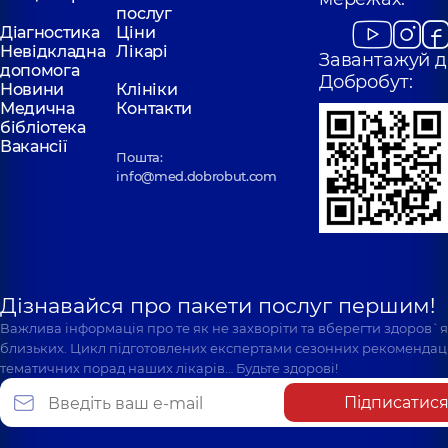
послуг
Діагностика
Ціни
Невідкладна
Лікарі
Завантажуй д
допомога
Добробут:
Новини
Клініки
Медична
Контакти
бібліотека
Вакансії
Пошта:
info@med.dobrobut.com
Дізнавайся про пакети послуг першим!
Важлива інформація про те як не захворіти та вберегти здоров`
близьких. Цикл підготовлених експертами сезонних рекомендаці
тематичних порад наших лікарів… Будьте здорові!
Підписатис