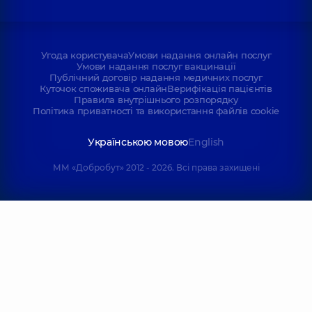
Угода користувача
Умови надання онлайн послуг
Умови надання послуг вакцинації
Публічний договір надання медичних послуг
Куточок споживача онлайн
Верифікація пацієнтів
Правила внутрішнього розпорядку
Політика приватності та використання файлів cookie
Українською мовою
English
ММ «Добробут» 2012 - 2026. Всі права захищені