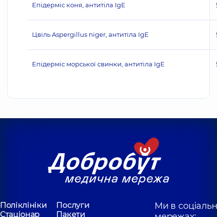
Епідерміс коня, антитіла IgE
Цвіль Aspergillus niger, антитіла IgE
Епідерміс морської свинки, антитіла IgE
Поліклініки
Послуги
Ми в соціаль
Стаціонар
Пакети
мережах: