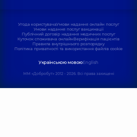
Угода користувача
Умови надання онлайн послуг
Умови надання послуг вакцинації
Публічний договір надання медичних послуг
Куточок споживача онлайн
Верифікація пацієнтів
Правила внутрішнього розпорядку
Політика приватності та використання файлів cookie
Українською мовою
English
ММ «Добробут» 2012 - 2026. Всі права захищені