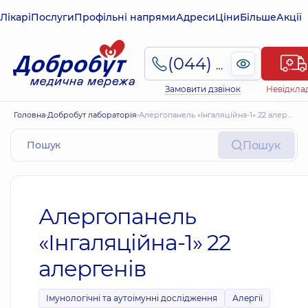
Лікарі
Послуги
Профільні напрями
Адреси
Ціни
Більше
Акції
(044) 495-2-888
Замовити дзвінок
Невідкла
Головна
Добробут лабораторія
Алергопанель «Інгаляційна-1» 22 алергенів
Пошук
Алергопанель
«Інгаляційна-1» 22
алергенів
Імунологічні та аутоімунні дослідження
Алергії