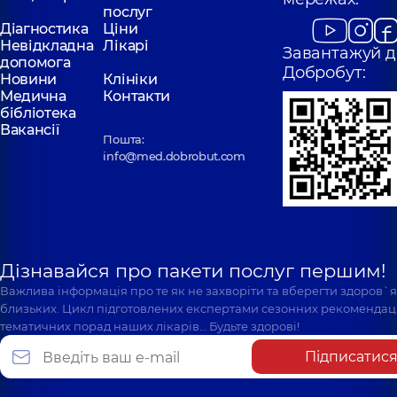
послуг
Діагностика
Ціни
Невідкладна
Лікарі
Завантажуй д
допомога
Добробут:
Новини
Клініки
Медична
Контакти
бібліотека
Вакансії
Пошта:
info@med.dobrobut.com
Дізнавайся про пакети послуг першим!
Важлива інформація про те як не захворіти та вберегти здоров`
близьких. Цикл підготовлених експертами сезонних рекомендаці
тематичних порад наших лікарів… Будьте здорові!
Підписатис