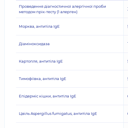
Проведення діагностичної алергічної проби
методом прік-тесту (1 алерген)
Морква, антитіла IgE
Діаміноксидаза
Картопля, антитіла IgE
Тимофіївка, антитіла IgE
Епідерміс кішки, антитіла IgE
Цвіль Aspergillus fumigatus, антитіла IgE