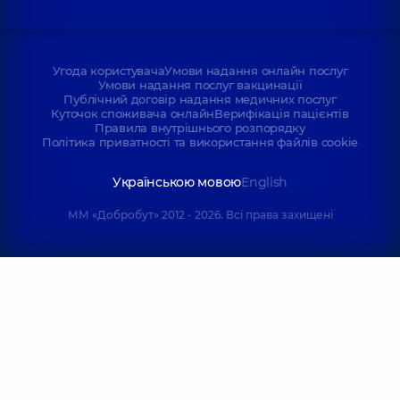
Угода користувача
Умови надання онлайн послуг
Умови надання послуг вакцинації
Публічний договір надання медичних послуг
Куточок споживача онлайн
Верифікація пацієнтів
Правила внутрішнього розпорядку
Політика приватності та використання файлів cookie
Українською мовою
English
ММ «Добробут» 2012 - 2026. Всі права захищені