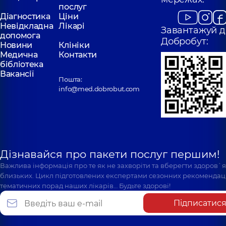
послуг
Діагностика
Ціни
Невідкладна
Лікарі
Завантажуй д
допомога
Добробут:
Новини
Клініки
Медична
Контакти
бібліотека
Вакансії
Пошта:
info@med.dobrobut.com
Дізнавайся про пакети послуг першим!
Важлива інформація про те як не захворіти та вберегти здоров`
близьких. Цикл підготовлених експертами сезонних рекомендаці
тематичних порад наших лікарів… Будьте здорові!
Підписатис