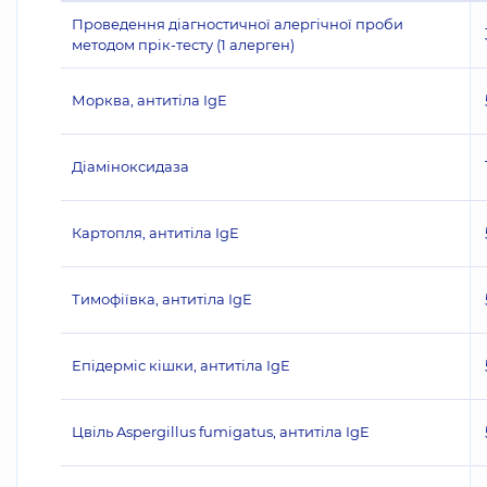
Проведення діагностичної алергічної проби
методом прік-тесту (1 алерген)
Морква, антитіла IgE
Діаміноксидаза
Картопля, антитіла IgE
Тимофіївка, антитіла IgE
Епідерміс кішки, антитіла IgE
Цвіль Aspergillus fumigatus, антитіла IgE