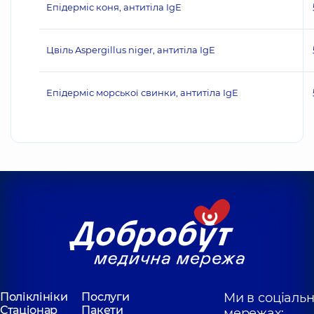
Епідерміс коня, антитіла IgE
Цвіль Aspergillus niger, антитіла IgE
Епідерміс морської свинки, антитіла IgE
Поліклініки
Послуги
Ми в соціаль
Стаціонар
Пакети
мережах: