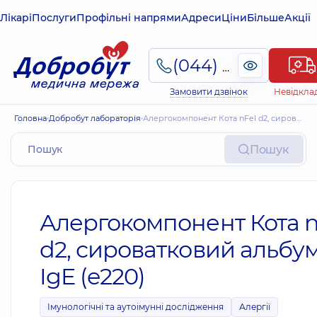
Лікарі
Послуги
Профільні напрями
Адреси
Ціни
Більше
Акції
(044) 495-2-888
Замовити дзвінок
Невідкла
Головна
Добробут лабораторія
Алергокомпонент Кота nFel d2, сироватковий альбумін, IgE (e220)
Пошук
Алергокомпонент Кота n
d2, сироватковий альбум
IgE (e220)
Імунологічні та аутоімунні дослідження
Алергії