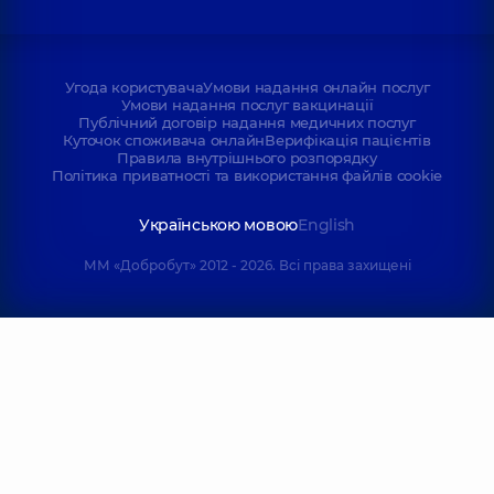
Угода користувача
Умови надання онлайн послуг
Умови надання послуг вакцинації
Публічний договір надання медичних послуг
Куточок споживача онлайн
Верифікація пацієнтів
Правила внутрішнього розпорядку
Політика приватності та використання файлів cookie
Українською мовою
English
ММ «Добробут» 2012 - 2026. Всі права захищені