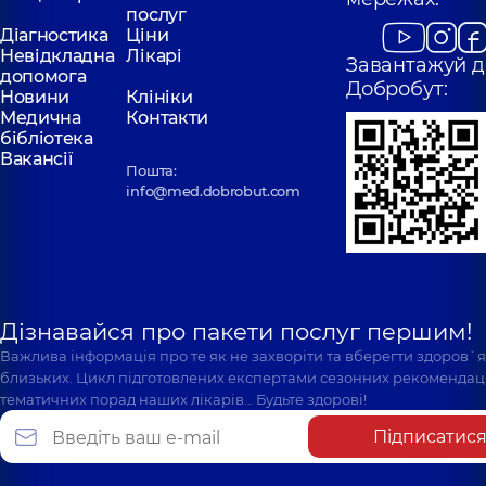
послуг
Діагностика
Ціни
Невідкладна
Лікарі
Завантажуй д
допомога
Добробут:
Новини
Клініки
Медична
Контакти
бібліотека
Вакансії
Пошта:
info@med.dobrobut.com
Дізнавайся про пакети послуг першим!
Важлива інформація про те як не захворіти та вберегти здоров`
близьких. Цикл підготовлених експертами сезонних рекомендаці
тематичних порад наших лікарів… Будьте здорові!
Підписатис