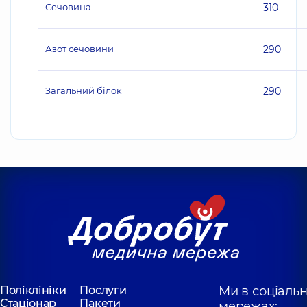
Сечовина
310
Азот сечовини
290
Загальний білок
290
Поліклініки
Послуги
Ми в соціаль
Стаціонар
Пакети
мережах: