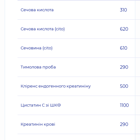
Сечова кислота
310
Сечова кислота (cito)
620
Сечовина (cito)
610
Тимолова проба
290
Кліренс ендогенного креатиніну
500
Цистатин С зі ШКФ
1100
Креатинін крові
290