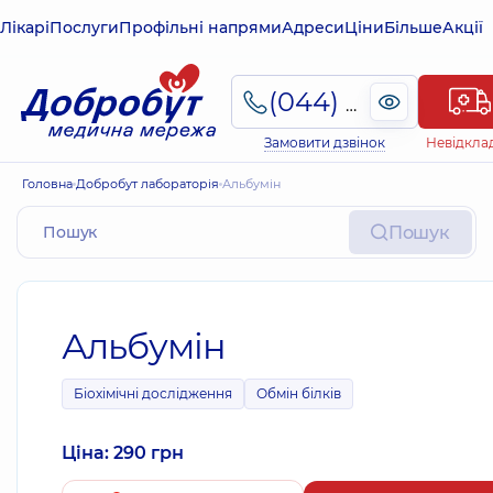
Лікарі
Послуги
Профільні напрями
Адреси
Ціни
Більше
Акції
(044) 495-2-888
Замовити дзвінок
Невідкла
Головна
Добробут лабораторія
Альбумін
Пошук
Альбумін
Біохімічні дослідження
Обмін білків
Ціна: 290 грн